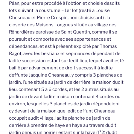
Péan, pour estre procédé à l’obtion et choisie desdits
lots suivant la coustume – 1er lot (resté à Louise
Chesneau et Pierre Crespin, non choisissant) : la
closerie des Maisons Longues située au village des
Réhardières paroisse de Saint Quentin, comme il se
poursuit et comporte avec ses appartenances et
dépendances, et est à prèsent exploité par Thomas
Ragot, avec les bestiaux et sepmances dépendant de
ladite succession estant sur ledit lieu, lequel avoit esté
baillé par advancement de droit successif à ladite
deffunte Jacquine Chesneau, y compris 3 planches de
jardin, l’une située au jardin de derrière la maison dudit
lieu, contenant 5 à 6 cordes, et les 2 autres situés au
jardin de devant ladite maison contenant 4 cordes ou
environ, lesquelles 3 planches de jardin dépendeient
cy devant de la maison que ledit deffunt Chesneau
occupait audit village, ladite planche de jardin de
derrière à prendre de haye en haye au travers dudit
jardin depuis un poirier estant sur la haye (f°2) dudit