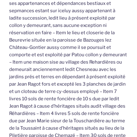
ses appartenances et dépendances bestiaux et
sepmances estant sur iceluy aussy appartenant à
ladite succession, ledit lieu à présent exploité par
collon y demeurant, sans aucune exception ni
réservation en faire – Item le lieu et closerie de la
Beurevrie située en la paroisse de Bazouges lez
Château-Gontier aussy comme il se poursuit et
comporte et est exploité par Patou collon y demeurant
– Item une maison sise au village des Rehardières ou
demeurait anciennement ledit Chesneau avec les
jardins prés et terres en dépendant à présent exploité
par Jean Ragot fors et excepté les 3 planches de jardin
et un cloteau de terre cy-dessus employé – Item 7
livres 10 sols de rente foncière de 10 s due par ledit
Jean Ragot à cause d’héritages situés audit village des
Réhardières – Item 4 livres 5 sols de rente foncière
due par Jean Marie sieur de la Touschardière au terme
de la Toussaint à cause d’héritages situés au lieu de la
Piletière paroisse de Chemazé – Item 30 sols de rente