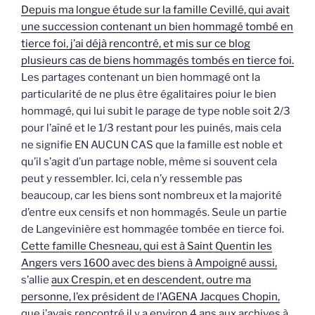
Depuis ma longue étude sur la famille Cevillé, qui avait
une succession contenant un bien hommagé tombé en
tierce foi, j’ai déjà rencontré, et mis sur ce blog
plusieurs cas de biens hommagés tombés en tierce foi.
Les partages contenant un bien hommagé ont la
particularité de ne plus être égalitaires poiur le bien
hommagé, qui lui subit le parage de type noble soit 2/3
pour l’aîné et le 1/3 restant pour les puinés, mais cela
ne signifie EN AUCUN CAS que la famille est noble et
qu’il s’agit d’un partage noble, même si souvent cela
peut y ressembler. Ici, cela n’y ressemble pas
beaucoup, car les biens sont nombreux et la majorité
d’entre eux censifs et non hommagés. Seule un partie
de Langevinière est hommagée tombée en tierce foi.
Cette famille Chesneau, qui est à Saint Quentin les
Angers vers 1600 avec des biens à Ampoigné aussi,
s’allie
aux Crespin, et en descendent, outre ma
personne, l’ex président de l’AGENA Jacques Chopin,
que j’avais rencontré il y a environ 4 ans aux archives à