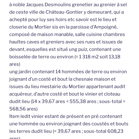
à noble Jacques Desmoulins grenetier au grenier à sel
de ceste ville de Château-Gontier y demeurant, qui a
achepté pour luy ses hoirs etc savoir est le lieu et
closerie du Mortier sis en la paroisse d’Ampoigné,
composé de maison manable, salle cuisine chambres
haultes caves et greniers avec ses rues et issues de
devant, esquelles est situé ung puiz, contenant une
boisselée de terre ou environ (= 1 318 m2 soit 13,18
ares)
ung jardin contenant 14 hommées de terre ou environ
joignant d’un costé et bout la chesnaie maison et
issues du lieu mestairie du Mortier appartenant audit
acquéreur, d’autre costé et bout le vinier et cloteau
dudit lieu (14 x 39,67 ares = 555,38 ares ; sous-total =
568,56 ares)
Item ledit vinier estant de présent en pré contenant
une hommée ou environ joignant des coustés et bouts
les terres dudit lieu (= 39,67 ares ; sous-total 608,23
ares)