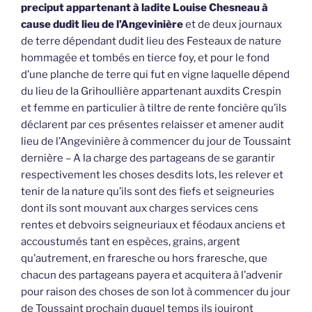
preciput appartenant à ladite Louise Chesneau à
cause dudit lieu de l’Angevinière
et de deux journaux
de terre dépendant dudit lieu des Festeaux de nature
hommagée et tombés en tierce foy, et pour le fond
d’une planche de terre qui fut en vigne laquelle dépend
du lieu de la Grihoullière appartenant auxdits Crespin
et femme en particulier à tiltre de rente foncière qu’ils
déclarent par ces présentes relaisser et amener audit
lieu de l’Angevinière à commencer du jour de Toussaint
dernière – A la charge des partageans de se garantir
respectivement les choses desdits lots, les relever et
tenir de la nature qu’ils sont des fiefs et seigneuries
dont ils sont mouvant aux charges services cens
rentes et debvoirs seigneuriaux et féodaux anciens et
accoustumés tant en espèces, grains, argent
qu’autrement, en fraresche ou hors fraresche, que
chacun des partageans payera et acquitera à l’advenir
pour raison des choses de son lot à commencer du jour
de Toussaint prochain duquel temps ils jouiront