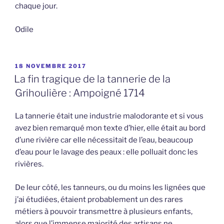
chaque jour.
Odile
PUBLIÉ
18 NOVEMBRE 2017
LE
La fin tragique de la tannerie de la
Grihoulière : Ampoigné 1714
La tannerie était une industrie malodorante et si vous
avez bien remarqué mon texte d’hier, elle était au bord
d’une rivière car elle nécessitait de l’eau, beaucoup
d’eau pour le lavage des peaux : elle polluait donc les
rivières.
De leur côté, les tanneurs, ou du moins les lignées que
j’ai étudiées, étaient probablement un des rares
métiers à pouvoir transmettre à plusieurs enfants,
alors que l’immense majorité des artisans ne