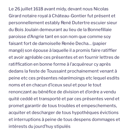
Le 26 juillet 1618 avant midy, devant nous Nicolas
Girard notaire royal à Château-Gontier fut présent et
personnellement estably René Dutertre escuier sieur
du Bois Joulain demeurant au lieu de la Bonnefillaie
paroisse d’Angrie tant en son nom que comme soy
faisant fort de damoiselle Renée Decha… (papier
mangé) son épouse à laquelle il a promis faire ratiffier
et avoir agréable ces présentes et en fournir lettres de
ratiffication en bonne forme à l’acquéreur cy après
dedans la feste de Toussaint prochainement venant à
peine etc ces présentes néanlmoings etc lequel esdits
noms et en chacun d’iceux seul et pour le tout
renonczant au bénéfice de division et d’ordre a vendu
quité ceddé et transporté et par ces présentes vend et
promet garantir de tous troubles et empeschements,
acquiter et descharger de tous hypothèques évictions
et interruptions à peine de tous despens dommages et
intérests du jourd’huy stipulés