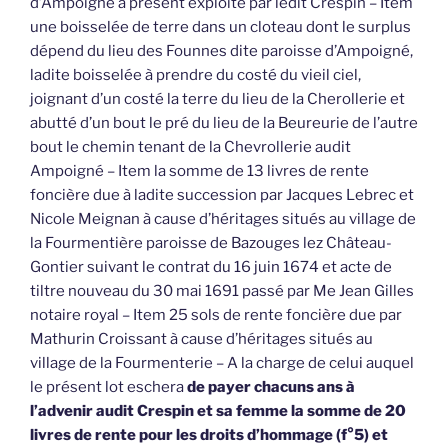
d’Ampoigné à présent exploité par ledit Crespin – Item
une boisselée de terre dans un cloteau dont le surplus
dépend du lieu des Founnes dite paroisse d’Ampoigné,
ladite boisselée à prendre du costé du vieil ciel,
joignant d’un costé la terre du lieu de la Cherollerie et
abutté d’un bout le pré du lieu de la Beureurie de l’autre
bout le chemin tenant de la Chevrollerie audit
Ampoigné – Item la somme de 13 livres de rente
foncière due à ladite succession par Jacques Lebrec et
Nicole Meignan à cause d’héritages situés au village de
la Fourmentière paroisse de Bazouges lez Château-
Gontier suivant le contrat du 16 juin 1674 et acte de
tiltre nouveau du 30 mai 1691 passé par Me Jean Gilles
notaire royal – Item 25 sols de rente foncière due par
Mathurin Croissant à cause d’héritages situés au
village de la Fourmenterie – A la charge de celui auquel
le présent lot eschera
de payer chacuns ans à
l’advenir audit Crespin et sa femme la somme de 20
livres de rente pour les droits d’hommage (f°5) et