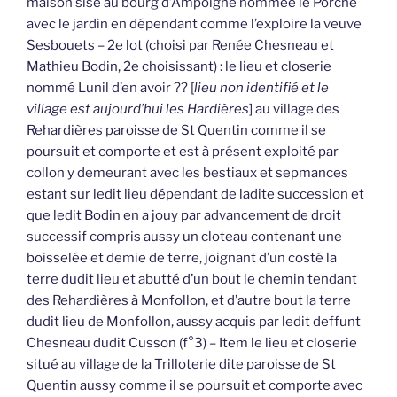
maison sise au bourg d’Ampoigné nommée le Porche
avec le jardin en dépendant comme l’exploire la veuve
Sesbouets – 2e lot (choisi par Renée Chesneau et
Mathieu Bodin, 2e choisissant) : le lieu et closerie
nommé Lunil d’en avoir ?? [
lieu non identifié et le
village est aujourd’hui les Hardières
] au village des
Rehardières paroisse de St Quentin comme il se
poursuit et comporte et est à présent exploité par
collon y demeurant avec les bestiaux et sepmances
estant sur ledit lieu dépendant de ladite succession et
que ledit Bodin en a jouy par advancement de droit
successif compris aussy un cloteau contenant une
boisselée et demie de terre, joignant d’un costé la
terre dudit lieu et abutté d’un bout le chemin tendant
des Rehardières à Monfollon, et d’autre bout la terre
dudit lieu de Monfollon, aussy acquis par ledit deffunt
Chesneau dudit Cusson (f°3) – Item le lieu et closerie
situé au village de la Trilloterie dite paroisse de St
Quentin aussy comme il se poursuit et comporte avec