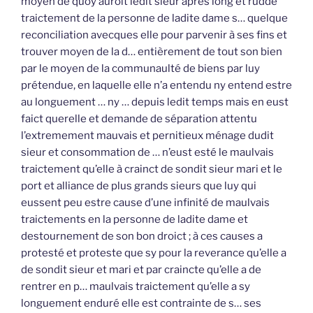
moyen de quoy auroit ledit sieur après long et rudde
traictement de la personne de ladite dame s… quelque
reconciliation avecques elle pour parvenir à ses fins et
trouver moyen de la d… entièrement de tout son bien
par le moyen de la communaulté de biens par luy
prétendue, en laquelle elle n’a entendu ny entend estre
au longuement … ny … depuis ledit temps mais en eust
faict querelle et demande de séparation attentu
l’extremement mauvais et pernitieux ménage dudit
sieur et consommation de … n’eust esté le maulvais
traictement qu’elle à crainct de sondit sieur mari et le
port et alliance de plus grands sieurs que luy qui
eussent peu estre cause d’une infinité de maulvais
traictements en la personne de ladite dame et
destournement de son bon droict ; à ces causes a
protesté et proteste que sy pour la reverance qu’elle a
de sondit sieur et mari et par craincte qu’elle a de
rentrer en p… maulvais traictement qu’elle a sy
longuement enduré elle est contrainte de s… ses