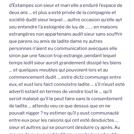
d’Estampes son sieur et mari elle a enduré l’espace de
deux ans … et plus a esté privée de la compagnie et
société dudit sieur lequel … aultre occasion qu’elle ayt
seu entendre l’a esloignée de luy de … … en maisons
estrangères non appartenans audit sieur sans souffrir
que parens ou amis de ladite dame ny autres
personnes n’aient eu communication avecques elle
sinon par une fascon trop estrange, pendant lequel
temps ledit sieur auroit grandement dissipé les biens
… et quelques meubles qui pouvoient lors et au
commencement dudit … estre dictz commungs entre
eux, et eust lors faict connoistre ladite … s’il n’eust esté
adverti estant en termes de vendre tout le … qu’il
seroit malaisé qu’il le peut faire sans le consentement
de ladite … attendu veu ce que dessus que on ne
pouvait nigger ? ny estimer qu’il y eust communauté
entre eux pour les raisons qui ont esté desduictes …
sieur et aultres qui se pourront desduire cy après. Au