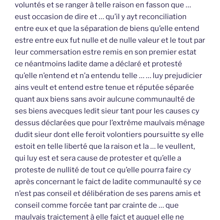
voluntés et se ranger à telle raison en fasson que …
eust occasion de dire et … qu’il y ayt reconciliation
entre eux et que la séparation de biens qu’elle entend
estre entre eux fut nulle et de nulle valeur et le tout par
leur commersation estre remis en son premier estat
ce néantmoins ladite dame a déclaré et protesté
qu’elle n’entend et n’a entendu telle … … luy prejudicier
ains veult et entend estre tenue et réputée séparée
quant aux biens sans avoir aulcune communaulté de
ses biens avecques ledit sieur tant pour les causes cy
dessus déclarées que pour l’extrême maulvais ménage
dudit sieur dont elle feroit volontiers poursuitte sy elle
estoit en telle liberté que la raison et la … le veullent,
qui luy est et sera cause de protester et qu’elle a
proteste de nullité de tout ce qu’elle pourra faire cy
après concernant le faict de ladite communaulté sy ce
n’est pas conseil et délibération de ses parens amis et
conseil comme forcée tant par crainte de … que
maulvais traictement à elle faict et auquel elle ne