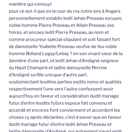
manière qui s’ensuyt
pour ce est-il que en la cour du roy notre sire à Angers
personnellement establis ledit Jehan Preseau escuyer,
noble homme Pierre Preseau et Allain Preseau ses
frères, et encoes ledit Pierre Preseau, au nom et
comme procureur spécial stipulant et soit faisant fort
de damoiselle Ysabelle Preseau veufve de feu noble
homme Rolland Legay/Lebay ? en son vivant sieur de la
Jannière d’une part, et ledit Jehan d’Andigné seigneur
du Hault Champiré et ladite damoyselle Perrine
d’Andigné sa fille unicque d’autre part,
soubzmectant lesdites parties esdits noms et qualités
respectivement l’une vers l’autre confessent avoir
aujourd’huy en faveur et considération dudit mariage
futur d’entre lesdits futurs espoux fait convenu et
accordé et encores font conviennent et accordent les
choses cy après déclarées, c’est à savoir que en faveur
dudit mariage futur d’entre ledit Jehan Preseau et
ladite damoiselle d’Andigné, qui autrement n’eust esté