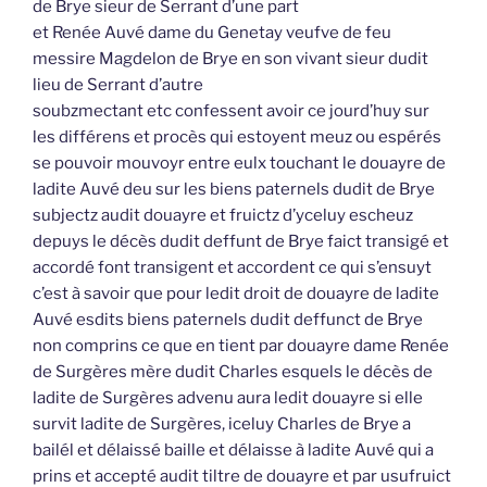
de Brye sieur de Serrant d’une part
et Renée Auvé dame du Genetay veufve de feu
messire Magdelon de Brye en son vivant sieur dudit
lieu de Serrant d’autre
soubzmectant etc confessent avoir ce jourd’huy sur
les différens et procès qui estoyent meuz ou espérés
se pouvoir mouvoyr entre eulx touchant le douayre de
ladite Auvé deu sur les biens paternels dudit de Brye
subjectz audit douayre et fruictz d’yceluy escheuz
depuys le décès dudit deffunt de Brye faict transigé et
accordé font transigent et accordent ce qui s’ensuyt
c’est à savoir que pour ledit droit de douayre de ladite
Auvé esdits biens paternels dudit deffunct de Brye
non comprins ce que en tient par douayre dame Renée
de Surgères mère dudit Charles esquels le décès de
ladite de Surgères advenu aura ledit douayre si elle
survit ladite de Surgères, iceluy Charles de Brye a
bailél et délaissé baille et délaisse à ladite Auvé qui a
prins et accepté audit tiltre de douayre et par usufruict