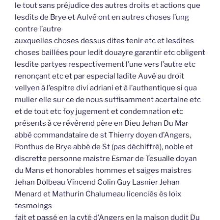
le tout sans préjudice des autres droits et actions que
lesdits de Brye et Aulvé ont en autres choses l’ung
contre l’autre
auxquelles choses dessus dites tenir etc et lesdites
choses baillées pour ledit douayre garantir etc obligent
lesdite partyes respectivement l’une vers l’autre etc
renonçant etc et par especial ladite Auvé au droit
vellyen à l’espitre divi adriani et à l’authentique si qua
mulier elle sur ce de nous suffisamment acertaine etc
et de tout etc foy jugement et condemnation etc
présents à ce révérend père en Dieu Jehan Du Mar
abbé commandataire de st Thierry doyen d’Angers,
Ponthus de Brye abbé de St (pas déchiffré), noble et
discrette personne maistre Esmar de Tesualle doyan
du Mans et honorables hommes et saiges maistres
Jehan Dolbeau Vincend Colin Guy Lasnier Jehan
Menard et Mathurin Chalumeau licenciés ès loix
tesmoings
fait et passé en la cyté d’Angers en la maison dudit Du