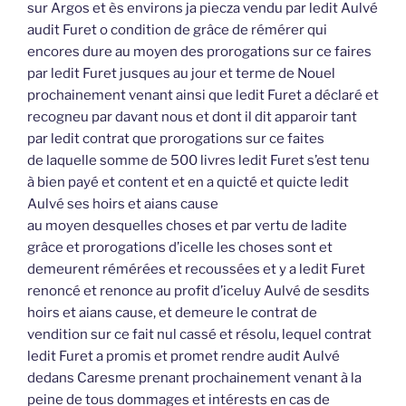
sur Argos et ès environs ja piecza vendu par ledit Aulvé
audit Furet o condition de grâce de rémérer qui
encores dure au moyen des prorogations sur ce faires
par ledit Furet jusques au jour et terme de Nouel
prochainement venant ainsi que ledit Furet a déclaré et
recogneu par davant nous et dont il dit apparoir tant
par ledit contrat que prorogations sur ce faites
de laquelle somme de 500 livres ledit Furet s’est tenu
à bien payé et content et en a quicté et quicte ledit
Aulvé ses hoirs et aians cause
au moyen desquelles choses et par vertu de ladite
grâce et prorogations d’icelle les choses sont et
demeurent rémérées et recoussées et y a ledit Furet
renoncé et renonce au profit d’iceluy Aulvé de sesdits
hoirs et aians cause, et demeure le contrat de
vendition sur ce fait nul cassé et résolu, lequel contrat
ledit Furet a promis et promet rendre audit Aulvé
dedans Caresme prenant prochainement venant à la
peine de tous dommages et intérests en cas de