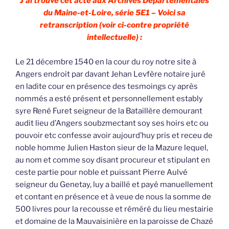
J’ai trouvé cet acte aux Archives Départementales
du Maine-et-Loire, série 5E1 – Voici sa
retranscription (voir ci-contre propriété
intellectuelle) :
Le 21 décembre 1540 en la cour du roy notre site à
Angers endroit par davant Jehan Levfère notaire juré
en ladite cour en présence des tesmoings cy après
nommés a esté présent et personnellement estably
syre René Furet seigneur de la Bataillère demourant
audit lieu d’Angers soubzmectant soy ses hoirs etc ou
pouvoir etc confesse avoir aujourd’huy pris et receu de
noble homme Julien Haston sieur de la Mazure lequel,
au nom et comme soy disant procureur et stipulant en
ceste partie pour noble et puissant Pierre Aulvé
seigneur du Genetay, luy a baillé et payé manuellement
et contant en présence et à veue de nous la somme de
500 livres pour la recousse et réméré du lieu mestairie
et domaine de la Mauvaisinière en la paroisse de Chazé