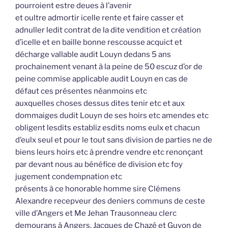
pourroient estre deues à l’avenir
et oultre admortir icelle rente et faire casser et
adnuller ledit contrat de la dite vendition et création
d’icelle et en baille bonne rescousse acquict et
décharge vallable audit Louyn dedans 5 ans
prochainement venant à la peine de 50 escuz d’or de
peine commise applicable audit Louyn en cas de
défaut ces présentes néanmoins etc
auxquelles choses dessus dites tenir etc et aux
dommaiges dudit Louyn de ses hoirs etc amendes etc
obligent lesdits establiz esdits noms eulx et chacun
d’eulx seul et pour le tout sans division de parties ne de
biens leurs hoirs etc à prendre vendre etc renonçant
par devant nous au bénéfice de division etc foy
jugement condempnation etc
présents à ce honorable homme sire Clémens
Alexandre recepveur des deniers communs de ceste
ville d’Angers et Me Jehan Trausonneau clerc
demourans à Angers, Jacques de Chazé et Guyon de