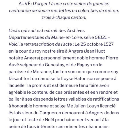
AUVÉ :
D’argent à une croix pleine de gueules
cantonnée de douze merlettes ou colombes de même,
trois à chaque canton.
L’acte qui suit est extrait des Archives
Départementales du Maine-et-Loire, série 5E121 –
Voici la retranscription de l’acte
: Le 25 octobre 1527
en la cour du roy nostre sire à Angers (Jean Huot
notaire Angers) personnellement noble homme Pierre
Auvé seigneur du Genestay, et de Raguyn en la
paroisse de Moranne, tant en son nom que comme soy
faisant fort de damoiselle Loyse Haton son espouse à
laquelle il a promis et est demeuré tenu faire avoir
agréable le contenu de ces présentes et een rendre et
bailler à ses despends lettres vallables de ratiffications
à honorable homme et saige Me Julien Louyn licencié
ès loix sieur du Carqueron demourant à Angers dedans
le jour et feste de Noël prochainement venant à la
peine de tous intérests ces présentes néanmoins