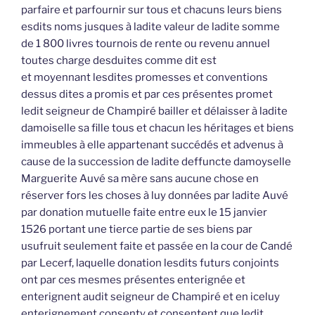
parfaire et parfournir sur tous et chacuns leurs biens
esdits noms jusques à ladite valeur de ladite somme
de 1 800 livres tournois de rente ou revenu annuel
toutes charge desduites comme dit est
et moyennant lesdites promesses et conventions
dessus dites a promis et par ces présentes promet
ledit seigneur de Champiré bailler et délaisser à ladite
damoiselle sa fille tous et chacun les héritages et biens
immeubles à elle appartenant succédés et advenus à
cause de la succession de ladite deffuncte damoyselle
Marguerite Auvé sa mère sans aucune chose en
réserver fors les choses à luy données par ladite Auvé
par donation mutuelle faite entre eux le 15 janvier
1526 portant une tierce partie de ses biens par
usufruit seulement faite et passée en la cour de Candé
par Lecerf, laquelle donation lesdits futurs conjoints
ont par ces mesmes présentes enterignée et
enterignent audit seigneur de Champiré et en iceluy
enterignement consenty et consentent que ledit