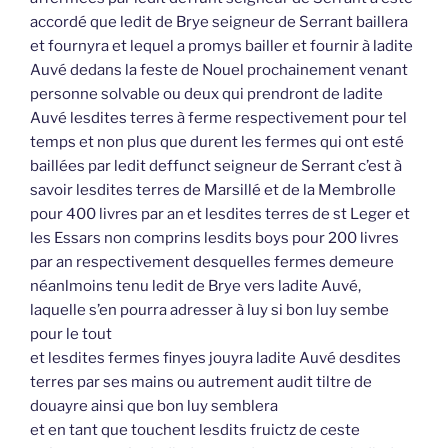
accordé que ledit de Brye seigneur de Serrant baillera
et fournyra et lequel a promys bailler et fournir à ladite
Auvé dedans la feste de Nouel prochainement venant
personne solvable ou deux qui prendront de ladite
Auvé lesdites terres à ferme respectivement pour tel
temps et non plus que durent les fermes qui ont esté
baillées par ledit deffunct seigneur de Serrant c’est à
savoir lesdites terres de Marsillé et de la Membrolle
pour 400 livres par an et lesdites terres de st Leger et
les Essars non comprins lesdits boys pour 200 livres
par an respectivement desquelles fermes demeure
néanlmoins tenu ledit de Brye vers ladite Auvé,
laquelle s’en pourra adresser à luy si bon luy sembe
pour le tout
et lesdites fermes finyes jouyra ladite Auvé desdites
terres par ses mains ou autrement audit tiltre de
douayre ainsi que bon luy semblera
et en tant que touchent lesdits fruictz de ceste