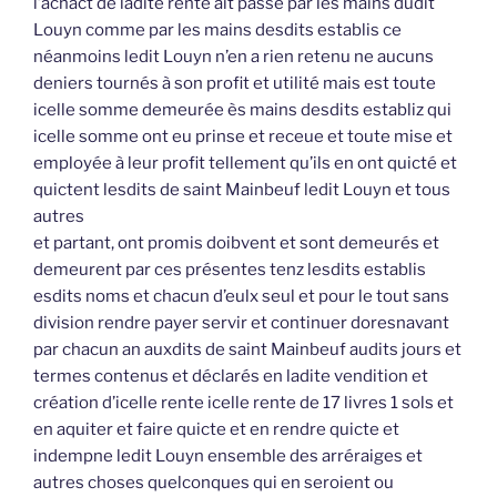
l’achact de ladite rente ait passé par les mains dudit
Louyn comme par les mains desdits establis ce
néanmoins ledit Louyn n’en a rien retenu ne aucuns
deniers tournés à son profit et utilité mais est toute
icelle somme demeurée ès mains desdits establiz qui
icelle somme ont eu prinse et receue et toute mise et
employée à leur profit tellement qu’ils en ont quicté et
quictent lesdits de saint Mainbeuf ledit Louyn et tous
autres
et partant, ont promis doibvent et sont demeurés et
demeurent par ces présentes tenz lesdits establis
esdits noms et chacun d’eulx seul et pour le tout sans
division rendre payer servir et continuer doresnavant
par chacun an auxdits de saint Mainbeuf audits jours et
termes contenus et déclarés en ladite vendition et
création d’icelle rente icelle rente de 17 livres 1 sols et
en aquiter et faire quicte et en rendre quicte et
indempne ledit Louyn ensemble des arréraiges et
autres choses quelconques qui en seroient ou