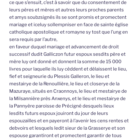
ce que s’ensuit, c’est à savoir que du consentement de
leurs pères et mères et autres leurs proches parents
et amys soubzsignés ils se sont promis et promectent
mariage et iceluy sollempniser en face de sainte église
catholique apostolique et romayne sy tost que l’ung en
sera requis par l’autre,
en faveur duquel mariage et advancement de droit
successif dudit Galliczon futur espoux sesdits père et
mère luy ont donné et donnent la somme de 15 000
livres pour laquelle ils luy cèddent et délaissent le lieu,
fief et seigneurie du Plessis Galleron, le lieu et
mestairye de la Renoullière, le lieu et closerye de la
Mazuraye, situés en Craonnoys, le lieu et mestairye de
la Milsannière près Anxenys, et le lieu et mestairye de
la Pannyère paroisse de Précigné desquels lieux
lesdits futurs espoux jouiront du jour de leurs
espouzailles et en payeront à l’avenir les cens rentes et
debvoirs et lesquels ledit sieur de la Grasserye et son
espouse garantiront et promectent garantir de tous