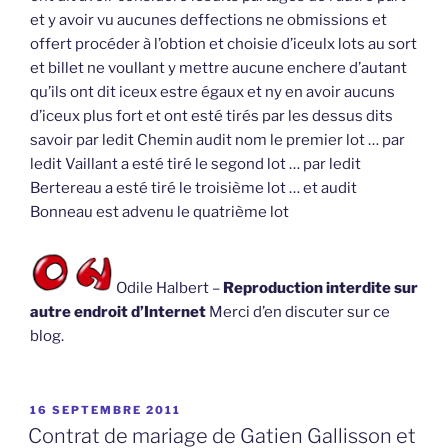
et y avoir vu aucunes deffections ne obmissions et
offert procéder à l’obtion et choisie d’iceulx lots au sort
et billet ne voullant y mettre aucune enchere d’autant
qu’ils ont dit iceux estre égaux et ny en avoir aucuns
d’iceux plus fort et ont esté tirés par les dessus dits
savoir par ledit Chemin audit nom le premier lot … par
ledit Vaillant a esté tiré le segond lot … par ledit
Bertereau a esté tiré le troisième lot … et audit
Bonneau est advenu le quatrième lot
Odile Halbert –
Reproduction interdite sur
autre endroit d’Internet
Merci d’en discuter sur ce
blog.
PUBLIÉ
16 SEPTEMBRE 2011
LE
Contrat de mariage de Gatien Gallisson et