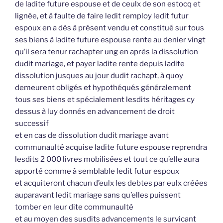
de ladite future espouse et de ceulx de son estocq et
lignée, et à faulte de faire ledit remploy ledit futur
espoux en a dès à présent vendu et constitué sur tous
ses biens à ladite future espouse rente au denier vingt
qu’il sera tenur rachapter ung en après la dissolution
dudit mariage, et payer ladite rente depuis ladite
dissolution jusques au jour dudit rachapt, à quoy
demeurent obligés et hypothéqués généralement
tous ses biens et spécialement lesdits héritages cy
dessus à luy donnés en advancement de droit
successif
et en cas de dissolution dudit mariage avant
communaulté acquise ladite future espouse reprendra
lesdits 2 000 livres mobilisées et tout ce qu’elle aura
apporté comme à semblable ledit futur espoux
et acquiteront chacun d’eulx les debtes par eulx créées
auparavant ledit mariage sans qu’elles puissent
tomber en leur dite communaulté
et au moyen des susdits advancements le survicant