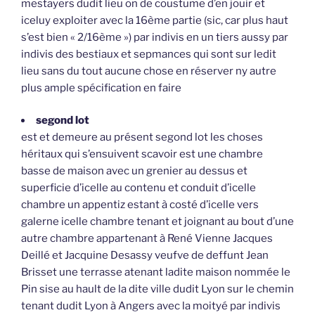
mestayers dudit lieu on de coustume d’en jouir et
iceluy exploiter avec la 16ème partie (sic, car plus haut
s’est bien « 2/16ème ») par indivis en un tiers aussy par
indivis des bestiaux et sepmances qui sont sur ledit
lieu sans du tout aucune chose en réserver ny autre
plus ample spécification en faire
segond lot
est et demeure au présent segond lot les choses
héritaux qui s’ensuivent scavoir est une chambre
basse de maison avec un grenier au dessus et
superficie d’icelle au contenu et conduit d’icelle
chambre un appentiz estant à costé d’icelle vers
galerne icelle chambre tenant et joignant au bout d’une
autre chambre appartenant à René Vienne Jacques
Deillé et Jacquine Desassy veufve de deffunt Jean
Brisset une terrasse atenant ladite maison nommée le
Pin sise au hault de la dite ville dudit Lyon sur le chemin
tenant dudit Lyon à Angers avec la moityé par indivis