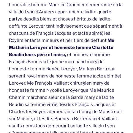
honorable homme Maurice Crannier demeurante en la
ville du Lyon d’Angers appartenante ladite quarte
partye desdits biens et choses héritaux de ladite
deffunte Leroyer tant indivisement que séparément à
chascuns de François Jacques et (acte abimé) les
Royers enfants mineurs et héritiers de deffunt
Me
Mathurin Leroyer et honneste femme Charlotte
Beudin leurs père et mère,
et honneste homme
François Bonneau le jeune marchand mary de
honneste femme Renée Leroyer, Me Jean Bertreau
sergent royal mary de honneste femme (acte abimée)
Leroyer, Me François Vaillant chirurgien mary de
honneste femme Nycolle Leroyer que Me Maurice
Chemin marchand sieur de la Garde mary de ladite
Beudin sa femme vitrie desdits François Jacques et
Charles les Royers demeurant au bourg de Monstreuil
sur Maisne, et lesdits Bonneau Bertereau et Vaillant
esdits noms tous demeurant an ladite ville du Lyon
d’Angers mettent et divisent en 4 lots et partages pour