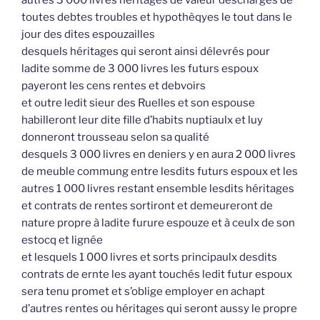
autres 3 000 livres héritages de valeur deschargés de
toutes debtes troubles et hypothèqyes le tout dans le
jour des dites espouzailles
desquels héritages qui seront ainsi délevrés pour
ladite somme de 3 000 livres les futurs espoux
payeront les cens rentes et debvoirs
et outre ledit sieur des Ruelles et son espouse
habilleront leur dite fille d’habits nuptiaulx et luy
donneront trousseau selon sa qualité
desquels 3 000 livres en deniers y en aura 2 000 livres
de meuble commung entre lesdits futurs espoux et les
autres 1 000 livres restant ensemble lesdits héritages
et contrats de rentes sortiront et demeureront de
nature propre à ladite furure espouze et à ceulx de son
estocq et lignée
et lesquels 1 000 livres et sorts principaulx desdits
contrats de ernte les ayant touchés ledit futur espoux
sera tenu promet et s’oblige employer en achapt
d’autres rentes ou héritages qui seront aussy le propre