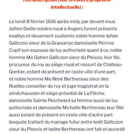
retranscription (voir ci-contre propriété
intellectuelle) :
Le lundi 8 février 1616 après midy, par devant nous
Jullien Deille notaire royal à Angers furent présents
esablys et deuement soubzmis noble homme Jehan
Galliczon sieur de la Grasserye damoiselle Perrine
Cupif son espouse de luy authorisée quant à ce, noble
homme Me Gatien Galliczon sieur du Plessis, leur fils,
procureur du roy au siège royal et ressort de Château-
Gontier, estant de présent en ceste ville d’une part,
et noble homme Me René Berthereau sieur des
Ruelles conseiller du roy et juge magistrat en la
sénéchaussée et siège présidial de La Flèche,
damoiselle Sainte Pescheard sa femme aussi de luy
authorisée et damoiselle Michelle Berthereau leur fille
aussi estant de présent en ceste ville d’autre part
lesquels traitant du mariage futur entre ledit Galliczon
sieur du Plessis et ladite Berthereau ont fait et accordé