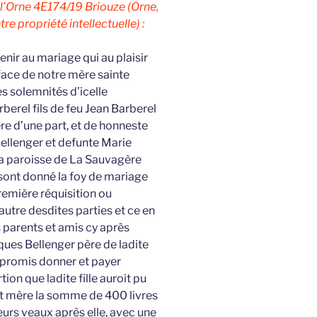
l’Orne 4E174/19 Briouze (Orne,
re propriété intellectuelle) :
nir au mariage qui au plaisir
 face de notre mère sainte
s solemnités d’icelle
erel fils de feu Jean Barberel
re d’une part, et de honneste
 Bellenger et defunte Marie
la paroisse de La Sauvagère
 sont donné la foy de mariage
première réquisition ou
autre desdites parties et ce en
 parents et amis cy après
ques Bellenger père de ladite
 a promis donner et payer
tion que ladite fille auroit pu
et mère la somme de 400 livres
eurs veaux après elle, avec une