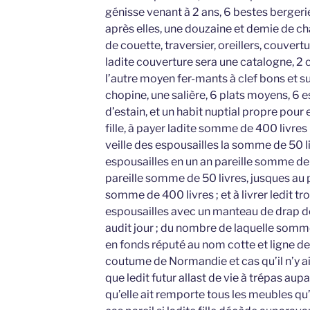
génisse venant à 2 ans, 6 bestes bergeri
après elles, une douzaine et demie de chaq
de couette, traversier, oreillers, couvertu
ladite couverture sera une catalogne, 2 
l’autre moyen fer-mants à clef bons et suf
chopine, une salière, 6 plats moyens, 6 es
d’estain, et un habit nuptial propre pour
fille, à payer ladite somme de 400 livres
veille des espousailles la somme de 50 li
espousailles en un an pareille somme de 5
pareille somme de 50 livres, jusques au 
somme de 400 livres ; et à livrer ledit tr
espousailles avec un manteau de drap de 
audit jour ; du nombre de laquelle somme
en fonds réputé au nom cotte et ligne de 
coutume de Normandie et cas qu’il n’y ait
que ledit futur allast de vie à trépas aup
qu’elle ait remporte tous les meubles qu’