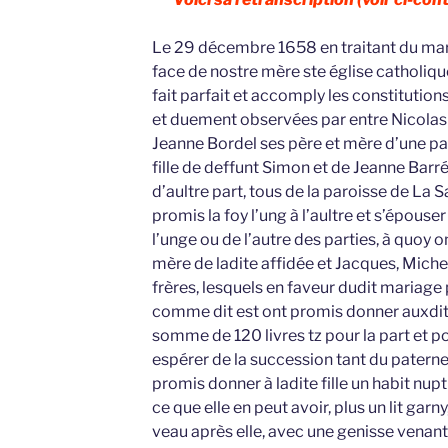
Le 29 décembre 1658 en traitant du maria
face de nostre mère ste église catholiq
fait parfait et accomply les constitution
et duement observées par entre Nicolas G
Jeanne Bordel ses père et mère d’une par
fille de deffunt Simon et de Jeanne Barr
d’aultre part, tous de la paroisse de La 
promis la foy l’ung à l’aultre et s’épouse
l’unge ou de l’autre des parties, à quoy o
mère de ladite affidée et Jacques, Miche
frères, lesquels en faveur dudit mariage
comme dit est ont promis donner auxdits
somme de 120 livres tz pour la part et por
espérer de la succession tant du paterne
promis donner à ladite fille un habit nupti
ce que elle en peut avoir, plus un lit garn
veau après elle, avec une genisse venan