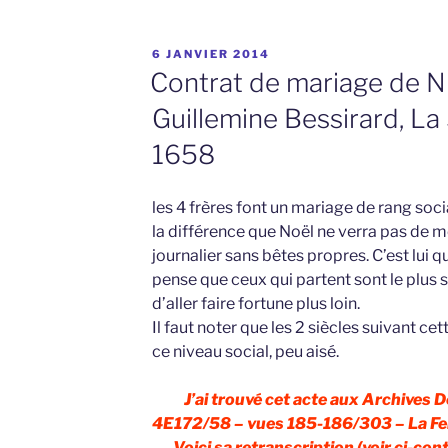
PUBLIÉ
6 JANVIER 2014
LE
Contrat de mariage de Ni
Guillemine Bessirard, La
1658
les 4 frères font un mariage de rang soc
la différence que Noël ne verra pas de me
journalier sans bêtes propres. C’est lui qu
pense que ceux qui partent sont le plus 
d’aller faire fortune plus loin.
Il faut noter que les 2 siècles suivant ce
ce niveau social, peu aisé.
J’ai trouvé cet acte aux Archives 
4E172/58 – vues 185-186/303 – La Fe
Voici sa retranscription (voir ci-cont