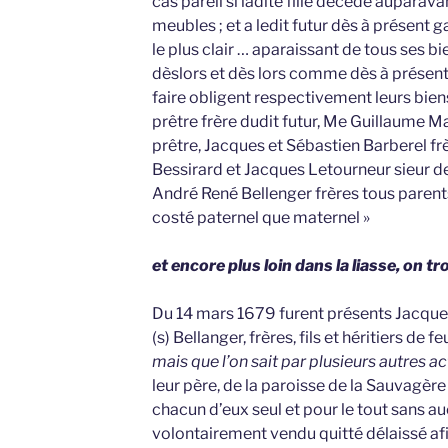
cas pareil si ladite fille décède auparavan
meubles ; et a ledit futur dès à présent g
le plus clair … aparaissant de tous ses 
dèslors et dès lors comme dès à présent 
faire obligent respectivement leurs bien
prêtre frère dudit futur, Me Guillaume 
prêtre, Jacques et Sébastien Barberel frère
Bessirard et Jacques Letourneur sieur de
André René Bellenger frères tous parents
costé paternel que maternel »
et encore plus loin dans la liasse, on tr
Du 14 mars 1679 furent présents Jacques (
(s) Bellanger, frères, fils et héritiers de fe
mais que l’on sait par plusieurs autres ac
leur père, de la paroisse de la Sauvagère
chacun d’eux seul et pour le tout sans au
volontairement vendu quitté délaissé af