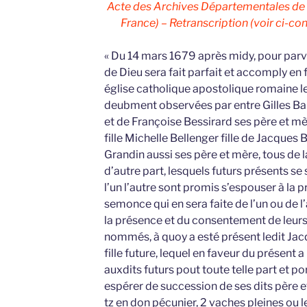
Acte des Archives Départementales de 
France) – Retranscription (voir ci-cont
« Du 14 mars 1679 après midy, pour parve
de Dieu sera fait parfait et accomply en
église catholique apostolique romaine le
deubment observées par entre Gilles Barb
et de Françoise Bessirard ses père et mè
fille Michelle Bellenger fille de Jacques
Grandin aussi ses père et mère, tous de 
d’autre part, lesquels futurs présents se
l’un l’autre sont promis s’espouser à la 
semonce qui en sera faite de l’un ou de l’
la présence et du consentement de leurs
nommés, à quoy a esté présent ledit Jac
fille future, lequel en faveur du présent
auxdits futurs pout toute telle part et por
espérer de succession de ses dits père 
tz en don pécunier, 2 vaches pleines ou l