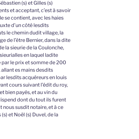
bastien (s) et Gilles (s)
sents et acceptant, c’est à savoir
e se contient, avec les haies
uxte d’un côté lesdits
s le chemin dudit village, la
ge de l’être Bernier, dans la dite
e la sieurie de la Coulonche,
sieurialles en laquel ladite
te par le prix et somme de 200
, allant es mains desdits
r lesdits acquéreurs en louis
nt cours suivant l’édit du roy,
t bien payés, et au vin du
spend dont du tout ils furent
ous susdit notaire, et à ce
(s) et Noël (s) Duvel, de la