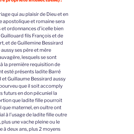
ge qui au plaisir de Dieu et en
ue apostolique et romaine sera
s et ordonnances d’icelle bien
uillouard fils François et de
t, et de Guillemine Bessirard
é aussy ses père et mère
Sauvagère, lesquels se sont
r à la première requisition de
nt esté présents ladite Barré
l et Guillaume Bessirard aussy
 pourveu que il soit accomply
 futurs en don pécuniel la
tion que ladite fille pourroit
l que maternel, en oultre ont
al à l’usage de ladite fille outre
y, plus une vache pleine ou le
te à deux ans, plus 2 moyens