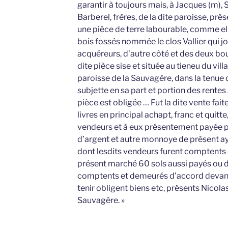
garantir à toujours mais, à Jacques (m), Sé
Barberel, frères, de la dite paroisse, pré
une pièce de terre labourable, comme ell
bois fossés nommée le clos Vallier qui jo
acquéreurs, d’autre côté et des deux bout
dite pièce sise et située au tieneu du villa
paroisse de la Sauvagère, dans la tenue d
subjette en sa part et portion des rentes 
pièce est obligée … Fut la dite vente fai
livres en principal achapt, franc et quitte
vendeurs et à eux présentement payée pa
d’argent et autre monnoye de présent aya
dont lesdits vendeurs furent comptents e
présent marché 60 sols aussi payés ou di
comptents et demeurés d’accord devant n
tenir obligent biens etc, présents Nicolas 
Sauvagère. »