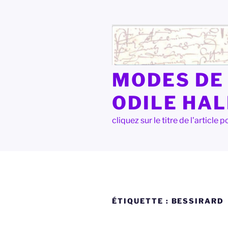
Aller
au
contenu
principal
MODES DE 
ODILE HA
cliquez sur le titre de l'articl
ÉTIQUETTE :
BESSIRARD