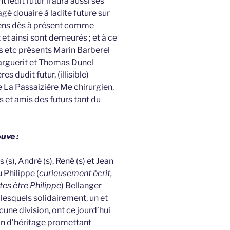
t ledit futur il aura aussi ses
agé douaire à ladite future sur
biens dès à présent comme
et ainsi sont demeurés ; et à ce
s etc présents Marin Barberel
Marguerit et Thomas Dunel
s dudit futur, (illisible)
 La Passaizière Me chirurgien,
 et amis des futurs tant du
ouve :
s), André (s), René (s) et Jean
u Philippe (
curieusement écrit,
tes être Philippe
) Bellanger
 lesquels solidairement, un et
cune division, ont ce jourd’hui
in d’héritage promettant