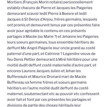
Mortiers (François Morin notaire) personnellement
establiz chacuns de Pierre et Jacques les Paigeries
demeurant scavoir ledit Pierre à Boesre et ledit
Jacques à St Denys d’Anjou, frères germains, lesquels
ont promis et demeurent tenus par ces présentes faire
avoir pour agréable le contenu en ces présents
partages à Macée (ou Marie ?) et Jehanne les Paigeries
leurs soeurs germaines, tous ensemble héritiers de
deffunt Me Angré Paigerie leur oncle grand au costé
paternel d’une part, et Catrinne ? Legendre veuve de
feu Denis Peltier demeurant à Miré héritière pour une
moitié dudit deffunt costé maternelle d’autre part, et
encores Laurens Jacques Julien et Jehan les
Buffereaulx et Maurice Dronard mari de Macée
Buffereau sa femme frères et soeurs germains
héritiers en l’autre moitié dudit deffunt du costé
maternel, soubzmectant etc au pouvoir etc confessent
avoir fait et font par ces présentes les partages et
divisions de partie des choses héritaulx leur