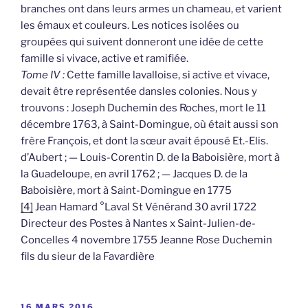
branches ont dans leurs armes un chameau, et varient
les émaux et couleurs. Les notices isolées ou
groupées qui suivent donneront une idée de cette
famille si vivace, active et ramifiée.
Tome IV :
Cette famille lavalloise, si active et vivace,
devait être représentée dansles colonies. Nous y
trouvons : Joseph Duchemin des Roches, mort le 11
décembre 1763, à Saint-Domingue, où était aussi son
frère François, et dont la sœur avait épousé Et.-Elis.
d’Aubert ; — Louis-Corentin D. de la Baboisière, mort à
la Guadeloupe, en avril 1762 ; — Jacques D. de la
Baboisière, mort à Saint-Domingue en 1775
[4]
Jean Hamard °Laval St Vénérand 30 avril 1722
Directeur des Postes à Nantes x Saint-Julien-de-
Concelles 4 novembre 1755 Jeanne Rose Duchemin
fils du sieur de la Favardière
PUBLIÉ
16 MARS 2016