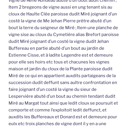
vigne de René Rondeau abuté d’un bout audit chemin ;
Item 2 bregeons de vigne aussi en ung tenant sis au
cloux de Haulte Clée paroisse dudit Miré joignant d’un
costé la vigne de Me Jehan Pierre prêtre abuté d’un
bout la terre du seigneur de Miré ; Item une planche de
vigne sise au cloux du Cymetière alias Brefort paroisse
dudit Miré joignant d’un costé la vigne dudit Jehan
Buffereau en partie abuté d’un bout au jardin de
Estienne Cisse, et à ladite Legendre est et demeure
pour elle ses hoirs etc tous et chacunes les vignes
maison et jardin du cloux de la Plante paroisse dudit
Miré de ce qui en appartient auxdits partaigeans de la
succession dudit deffunt sans aultre confrontation en
faire joignant d’un costé la vigne du sieur de
Lespervière abuté d’un bout au chemin tendant dudit
Miré au Margat tout ainsi que ledit cloux se poursuit et
comporte et comme l’exploitoit ledit deffunct, et
auxdits les Buffereaux et Donard est et demeure pour
eulx etc troix planches de vigne dont il y en a une