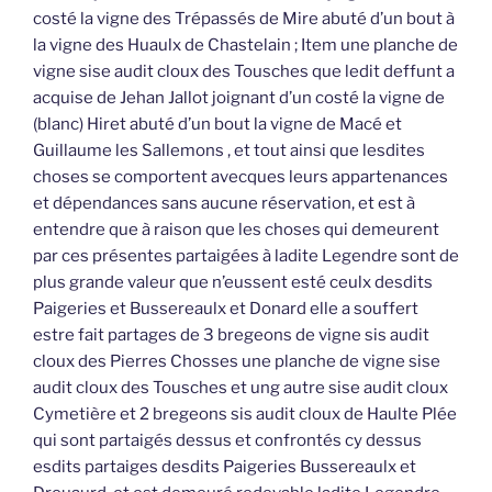
costé la vigne des Trépassés de Mire abuté d’un bout à
la vigne des Huaulx de Chastelain ; Item une planche de
vigne sise audit cloux des Tousches que ledit deffunt a
acquise de Jehan Jallot joignant d’un costé la vigne de
(blanc) Hiret abuté d’un bout la vigne de Macé et
Guillaume les Sallemons , et tout ainsi que lesdites
choses se comportent avecques leurs appartenances
et dépendances sans aucune réservation, et est à
entendre que à raison que les choses qui demeurent
par ces présentes partaigées à ladite Legendre sont de
plus grande valeur que n’eussent esté ceulx desdits
Paigeries et Bussereaulx et Donard elle a souffert
estre fait partages de 3 bregeons de vigne sis audit
cloux des Pierres Chosses une planche de vigne sise
audit cloux des Tousches et ung autre sise audit cloux
Cymetière et 2 bregeons sis audit cloux de Haulte Plée
qui sont partaigés dessus et confrontés cy dessus
esdits partaiges desdits Paigeries Bussereaulx et