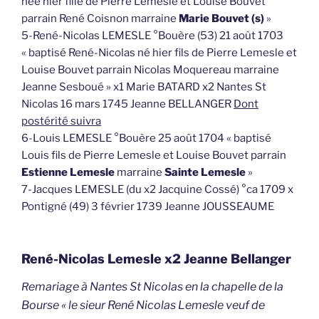
née hier fille de Pierre Lemesle et Louise Bouvet
parrain René Coisnon marraine
Marie Bouvet (s)
»
5-René-Nicolas LEMESLE °Bouère (53) 21 août 1703
« baptisé René-Nicolas né hier fils de Pierre Lemesle et
Louise Bouvet parrain Nicolas Moquereau marraine
Jeanne Sesboué » x1 Marie BATARD x2 Nantes St
Nicolas 16 mars 1745 Jeanne BELLANGER
Dont
postérité suivra
6-Louis LEMESLE °Bouère 25 août 1704 « baptisé
Louis fils de Pierre Lemesle et Louise Bouvet parrain
Estienne Lemesle
marraine
Sainte Lemesle
»
7-Jacques LEMESLE (du x2 Jacquine Cossé) °ca 1709 x
Pontigné (49) 3 février 1739 Jeanne JOUSSEAUME
René-Nicolas Lemesle x2 Jeanne Bellanger
emariage à Nantes St Nicolas en la chapelle de la
R
Bourse « le sieur René Nicolas Lemesle veuf de