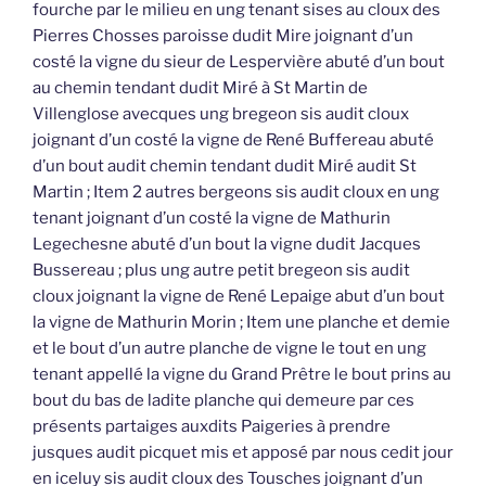
fourche par le milieu en ung tenant sises au cloux des
Pierres Chosses paroisse dudit Mire joignant d’un
costé la vigne du sieur de Lespervière abuté d’un bout
au chemin tendant dudit Miré à St Martin de
Villenglose avecques ung bregeon sis audit cloux
joignant d’un costé la vigne de René Buffereau abuté
d’un bout audit chemin tendant dudit Miré audit St
Martin ; Item 2 autres bergeons sis audit cloux en ung
tenant joignant d’un costé la vigne de Mathurin
Legechesne abuté d’un bout la vigne dudit Jacques
Bussereau ; plus ung autre petit bregeon sis audit
cloux joignant la vigne de René Lepaige abut d’un bout
la vigne de Mathurin Morin ; Item une planche et demie
et le bout d’un autre planche de vigne le tout en ung
tenant appellé la vigne du Grand Prêtre le bout prins au
bout du bas de ladite planche qui demeure par ces
présents partaiges auxdits Paigeries à prendre
jusques audit picquet mis et apposé par nous cedit jour
en iceluy sis audit cloux des Tousches joignant d’un