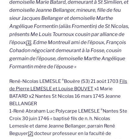
demoiselle Marie Batard, demeurant à St Similien, et
demoiselle Jeanne Bellanger, mineure, fille de feu
sieur Jacques Bellanger et demoiselle Marthe
Angélique Formentin (aliàs Fromentin) de St Nicolas,
présents Me Louis Tournoux cousin par alliance de
l’époux
[1]
, Edme Montreuil ami de l’époux, François
Cohadon négociant demeurant à la Fosse, cousin
germain de l’épouse, demoiselle Marthe Angélique
Formantin mère de l’épouse »
René-Nicolas LEMESLE °Bouère (53) 21 août 1703
Fils
de Pierre LEMESLE et Louise BOUVET
x1 Marie
BATARD x2 Nantes St Nicolas 16 mars 1745 Jeanne
BELLANGER
1-René Abraham Luc Polycarpe LEMESLE °Nantes Ste
Croix 30 juin 1746 « baptisé fils de n. h. Nicolas
Lemesle et dame Jeanne Bellanger, parrain René
Beguyer
[2]
docteur professeur en la faculté de