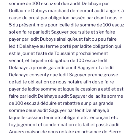
somme de 100 escuz sol due audit Delahaye par
Guillaume Duboys marchand demeurant audit angers à
cause de prest par obligation passée par deant nous le
5 du présent mois pour icelle dite somme de 100 escuz
sol en faire par ledit Saguyer poursuite et s’en faire
payer par ledit Duboys ainsi qu’eust fait ou peu faire
ledit Delahaye au terme porté par ladite obligation qui
est le jour et feste de Toussaint prochainement
venant, et laquelle obligation de 100 escuz ledit
Delahaye a promis garantir audit Saguyer et a ledit
Delahaye consenty que ledit Saguyer prenne grosse
de ladite obligation de nous notaire afin de se faire
payer de ladite somme et laquelle cession a esté et est
faire par ledit Delahaye audit Saguyer de ladite somme
de 100 escuz à déduire et rabattre sur plus grande
somme deue audit Saguyer par ledit Delahaye, à
laquelle cession tenir etc obligent etc renonçant etc
foy jugement et condemnation etc fait et passé audit
Angers maison de nous notaire en présence de Pierre