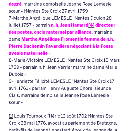
degré
, marraine demoiselle Jeanne Rose Lemesle
sœur » †Nantes Ste Croix 27 avril 1759
7-Marthe Angélique LEMESLE °Nantes Doulon 28
juillet 1757 « parrain
n. h. Jean Hamard
[4]
directeur
des postes, oncle maternel par alliance,
marraine
dame
Marthe Angélique Fromentin femme de n.h.
Pierre Duchemin Favardière négociant à la Fosse
ayeule maternelle
»
8-Marie-Victoire LEMESLE °Nantes Ste Croix 15 mars
1759 « parrain n. h. Jean Verrier marraine dame Marie
Dubois »
9-Henriette Félicité LEMESLE °Nantes Ste Croix 17
avril 1761 « parrain Henry Auguste Chorel sieur de
Clais, marraine demoiselle Jeanne Rose Lemesle
sœur »
[1]
Louis Tournoux °Héric 12 août 1702 †Nantes Ste
Croix 28 mai 1776, avocat au parlement de Bretagne,
petit-fils de Jeanne Lebastard, époux de Jeanne de la