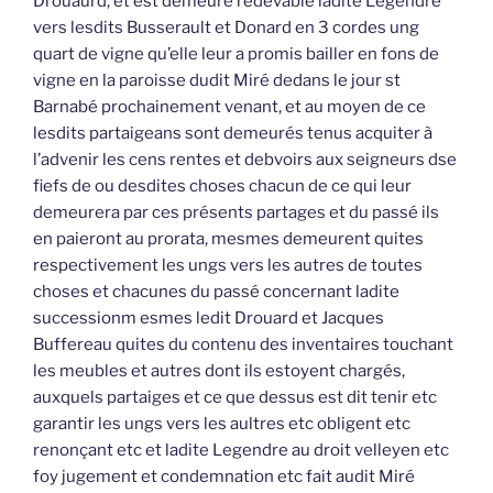
Drouaurd, et est demeuré redevable ladite Legendre
vers lesdits Busserault et Donard en 3 cordes ung
quart de vigne qu’elle leur a promis bailler en fons de
vigne en la paroisse dudit Miré dedans le jour st
Barnabé prochainement venant, et au moyen de ce
lesdits partaigeans sont demeurés tenus acquiter à
l’advenir les cens rentes et debvoirs aux seigneurs dse
fiefs de ou desdites choses chacun de ce qui leur
demeurera par ces présents partages et du passé ils
en paieront au prorata, mesmes demeurent quites
respectivement les ungs vers les autres de toutes
choses et chacunes du passé concernant ladite
successionm esmes ledit Drouard et Jacques
Buffereau quites du contenu des inventaires touchant
les meubles et autres dont ils estoyent chargés,
auxquels partaiges et ce que dessus est dit tenir etc
garantir les ungs vers les aultres etc obligent etc
renonçant etc et ladite Legendre au droit velleyen etc
foy jugement et condemnation etc fait audit Miré