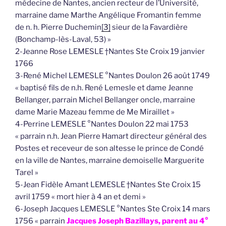
médecine de Nantes, ancien recteur de l’Université,
marraine dame Marthe Angélique Fromantin femme
de n. h. Pierre Duchemin
[3]
sieur de la Favardière
(Bonchamp-lès-Laval, 53) »
2-Jeanne Rose LEMESLE †Nantes Ste Croix 19 janvier
1766
3-René Michel LEMESLE °Nantes Doulon 26 août 1749
« baptisé fils de n.h. René Lemesle et dame Jeanne
Bellanger, parrain Michel Bellanger oncle, marraine
dame Marie Mazeau femme de Me Miraillet »
4-Perrine LEMESLE °Nantes Doulon 22 mai 1753
« parrain n.h. Jean Pierre Hamart directeur général des
Postes et receveur de son altesse le prince de Condé
en la ville de Nantes, marraine demoiselle Marguerite
Tarel »
5-Jean Fidèle Amant LEMESLE †Nantes Ste Croix 15
avril 1759 « mort hier à 4 an et demi »
6-Joseph Jacques LEMESLE °Nantes Ste Croix 14 mars
1756 « parrain
Jacques Joseph Bazillays, parent au 4°