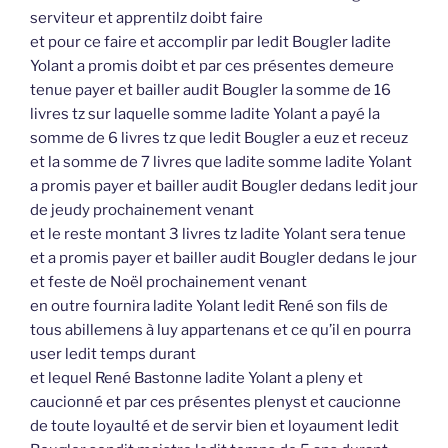
serviteur et apprentilz doibt faire
et pour ce faire et accomplir par ledit Bougler ladite
Yolant a promis doibt et par ces présentes demeure
tenue payer et bailler audit Bougler la somme de 16
livres tz sur laquelle somme ladite Yolant a payé la
somme de 6 livres tz que ledit Bougler a euz et receuz
et la somme de 7 livres que ladite somme ladite Yolant
a promis payer et bailler audit Bougler dedans ledit jour
de jeudy prochainement venant
et le reste montant 3 livres tz ladite Yolant sera tenue
et a promis payer et bailler audit Bougler dedans le jour
et feste de Noël prochainement venant
en outre fournira ladite Yolant ledit René son fils de
tous abillemens à luy appartenans et ce qu’il en pourra
user ledit temps durant
et lequel René Bastonne ladite Yolant a pleny et
caucionné et par ces présentes plenyst et caucionne
de toute loyaulté et de servir bien et loyaument ledit