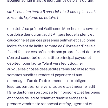
Bougler sondit maistre ledit temps de 5 ans durant
sic ! il est bien écrit « 5 ans » ici, et « 3 ans » plus haut.
Erreur de la plume du notaire !
et estoit à ce présent Guillaume Merchesier couvreur
d’ardoise demourant audit Angers lequel a pleny et
caucionné et par ces présenes pelnyst et caucionne
ladite Yolant de ladite somme de 8 livres et d’icelle a
fait et fait par ces présenets son propre fait et debte et
s’en est constitué et constitue principal payeur et
débiteur pour ladite Yolant vers ledit Bougler
auxquelles choses dessusdites tenis etc et lesdites
sommes susdites rendre et payer etc et aux
dommages l’un de l’autre amendes etc obligent
lesdites parties l’une vers l’autre etc et mesme ledit
René Bastonne son corps à tenir prison etc et les biens
et choses de ladite Yolant et dudit Mercheser à
prendre vendre etc renonçant etc foy jugement et