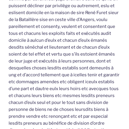
puissent décliner par privilège ou autrement, eslu et
eslisent domicile en la maison de sire René Furet sieur
de la Bataillère sise en ceste ville d’Angers, voulu
pareillement et consenty, veulent et consentent que
tous et chacuns les exploits faits et exécutés audit
domicile à aulcun d’eulx et chacun d’eulx émanés
desdits sénéchal et lieutenant et de chacun d’eulx
soient de tel effet et vertu que s’ils estoient émanés
de leur juge et exécutés à leurs personnes, dont et
desquelles choses lesdits establis sont demeurés à
ung et d’accord tellement que à icelles tenir et garantir
etc dommages amendes etc obligent iceulx establis
d’une part et dautre eulx leurs hoirs etc avecques tous
et chacuns leurs biens etc mesmes lesdits preneurs
chacun d’eulx seul et pour le tout sans division de
personne de biens ne de choses leursdits biens à
prendre vendre etc renonçant etc et par especial
lesdits preneurs au bénéfice de division d’ordre