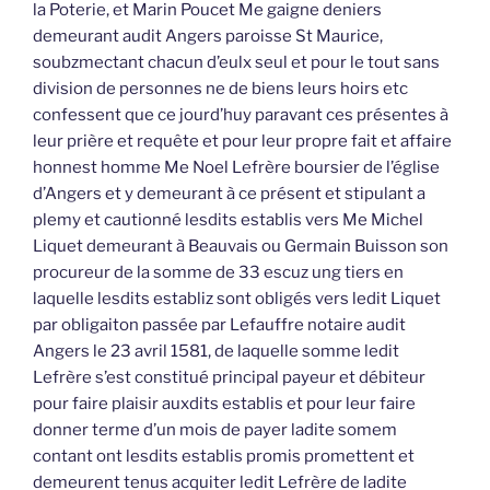
la Poterie, et Marin Poucet Me gaigne deniers
demeurant audit Angers paroisse St Maurice,
soubzmectant chacun d’eulx seul et pour le tout sans
division de personnes ne de biens leurs hoirs etc
confessent que ce jourd’huy paravant ces présentes à
leur prière et requête et pour leur propre fait et affaire
honnest homme Me Noel Lefrère boursier de l’église
d’Angers et y demeurant à ce présent et stipulant a
plemy et cautionné lesdits establis vers Me Michel
Liquet demeurant à Beauvais ou Germain Buisson son
procureur de la somme de 33 escuz ung tiers en
laquelle lesdits establiz sont obligés vers ledit Liquet
par obligaiton passée par Lefauffre notaire audit
Angers le 23 avril 1581, de laquelle somme ledit
Lefrère s’est constitué principal payeur et débiteur
pour faire plaisir auxdits establis et pour leur faire
donner terme d’un mois de payer ladite somem
contant ont lesdits establis promis promettent et
demeurent tenus acquiter ledit Lefrère de ladite