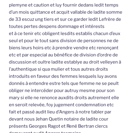
plemyne et caution et luy fournir dedans ledit temps
d’un mois quittance et acquit vallable de ladite somme
de 33 escuz ung tiers et sur ce garder ledit Lefrère de
toutes pertes despens dommage et intérests
et à ce tenir etc obligent lesdits establis chacun d’eux
seul et pour le tout sans division de personnes ne de
biens leurs hoirs etc à prendre vendre etc renonçant
etc et par especial au bénéfice de division d’ordre de
discussion et oultre ladite establye au droit velleyen à
l’authentique si qua mulier et tous autres droits
introduits en faveur des femmes lesquels luy avons
donnés à entendre estre tels que femme ne se peult
obliger ne intercéder pour autruy mesme pour son
mary si elle ne renonce auxdits droits autrement elle
en seroit relevée, foy jugement condemnation etc
fait et passé audit lieu d’Angers à notre tabler par
devant nous Jehan Quetin notaire de ladite cour
présents Georges Ragot et René Bertran clercs