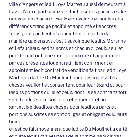
ville d’Angers et ledit Loys Marteau aussi demeurant à
Laval d’autre part soubzmectant lesdites parties esdits
noms et en chacun d’iceulx etc avoir de et sur les dits
différends transigé pacifié et appointé et encores
transigent pacifient et appointent ainsi et en la
manière que ensuyt c’est à savoir que lesdits Moranne
et Lefaucheux esdits noms et chacun d’iceulx seul et
pour le tout ont loué ratiffié confirmé et appointé et
par ces présentes louent ratiffient confirment et
appointent ledit contrat de vendition fait par ledit Loys
Marteau à ladite Du Moulinet pour raison desdites
choses veullent et consentent pour leur égard et pour
lesdits portions qu’ils et ceulx dont ils se sont faitz fort
sont fondés sorte son plein et entier effet au
garantaige desdites choses pour lesdites parts et
portions susdites se sont obligés et obligent eulx leurs
hoirs
et est ce fait moyennant que ladite Du Moulinet a quité
et quite ledit Loys Marteau de la somme de 92 livres