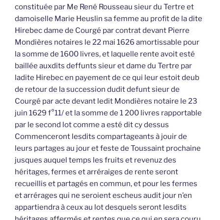
constituée par Me René Rousseau sieur du Tertre et
damoiselle Marie Heuslin sa femme au profit de la dite
Hirebec dame de Courgé par contrat devant Pierre
Mondières notaires le 22 mai 1626 amortissable pour
la somme de 1600 livres, et laquelle rente avoit esté
baillée auxdits deffunts sieur et dame du Tertre par
ladite Hirebec en payement de ce qui leur estoit deub
de retour de la succession dudit defunt sieur de
Courgé par acte devant ledit Mondières notaire le 23
juin 1629 f°11/ et la somme de 1 200 livres rapportable
par le second lot comme a esté dit cy dessus
Commenceront lesdits compartageants à jouir de
leurs partages au jour et feste de Toussaint prochaine
jusques auquel temps les fruits et revenuz des
héritages, fermes et arréraiges de rente seront
recueillis et partagés en commun, et pour les fermes
et arrérages qui ne seroient escheus audit jour n’en
appartiendra à ceux au lot desquels seront lesdits
héritages affermés et rentes que ce qui en sera couru