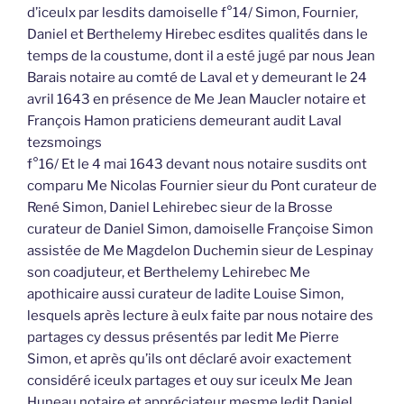
d’iceulx par lesdits damoiselle f°14/ Simon, Fournier,
Daniel et Berthelemy Hirebec esdites qualités dans le
temps de la coustume, dont il a esté jugé par nous Jean
Barais notaire au comté de Laval et y demeurant le 24
avril 1643 en présence de Me Jean Maucler notaire et
François Hamon praticiens demeurant audit Laval
tezsmoings
f°16/ Et le 4 mai 1643 devant nous notaire susdits ont
comparu Me Nicolas Fournier sieur du Pont curateur de
René Simon, Daniel Lehirebec sieur de la Brosse
curateur de Daniel Simon, damoiselle Françoise Simon
assistée de Me Magdelon Duchemin sieur de Lespinay
son coadjuteur, et Berthelemy Lehirebec Me
apothicaire aussi curateur de ladite Louise Simon,
lesquels après lecture à eulx faite par nous notaire des
partages cy dessus présentés par ledit Me Pierre
Simon, et après qu’ils ont déclaré avoir exactement
considéré iceulx partages et ouy sur iceulx Me Jean
Huneau notaire et appréciateur mesme ledit Daniel