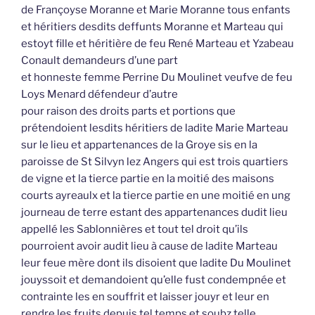
de Françoyse Moranne et Marie Moranne tous enfants
et héritiers desdits deffunts Moranne et Marteau qui
estoyt fille et héritière de feu René Marteau et Yzabeau
Conault demandeurs d’une part
et honneste femme Perrine Du Moulinet veufve de feu
Loys Menard défendeur d’autre
pour raison des droits parts et portions que
prétendoient lesdits héritiers de ladite Marie Marteau
sur le lieu et appartenances de la Groye sis en la
paroisse de St Silvyn lez Angers qui est trois quartiers
de vigne et la tierce partie en la moitié des maisons
courts ayreaulx et la tierce partie en une moitié en ung
journeau de terre estant des appartenances dudit lieu
appellé les Sablonnières et tout tel droit qu’ils
pourroient avoir audit lieu à cause de ladite Marteau
leur feue mère dont ils disoient que ladite Du Moulinet
jouyssoit et demandoient qu’elle fust condempnée et
contrainte les en souffrit et laisser jouyr et leur en
rendre les fruits depuis tel temps et soubz telle