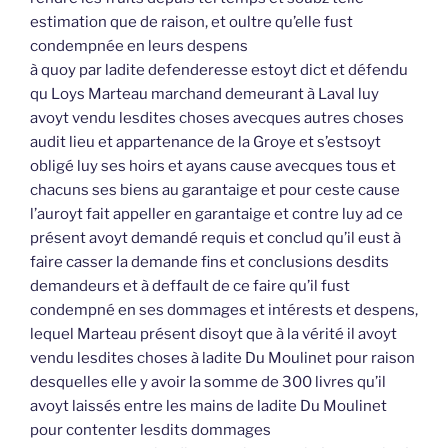
estimation que de raison, et oultre qu’elle fust
condempnée en leurs despens
à quoy par ladite defenderesse estoyt dict et défendu
qu Loys Marteau marchand demeurant à Laval luy
avoyt vendu lesdites choses avecques autres choses
audit lieu et appartenance de la Groye et s’estsoyt
obligé luy ses hoirs et ayans cause avecques tous et
chacuns ses biens au garantaige et pour ceste cause
l’auroyt fait appeller en garantaige et contre luy ad ce
présent avoyt demandé requis et conclud qu’il eust à
faire casser la demande fins et conclusions desdits
demandeurs et à deffault de ce faire qu’il fust
condempné en ses dommages et intérests et despens,
lequel Marteau présent disoyt que à la vérité il avoyt
vendu lesdites choses à ladite Du Moulinet pour raison
desquelles elle y avoir la somme de 300 livres qu’il
avoyt laissés entre les mains de ladite Du Moulinet
pour contenter lesdits dommages