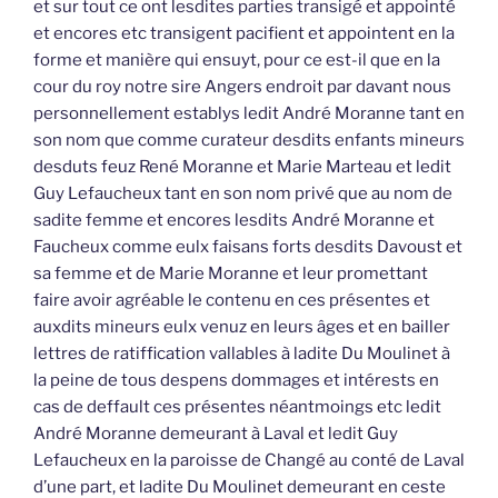
et sur tout ce ont lesdites parties transigé et appointé
et encores etc transigent pacifient et appointent en la
forme et manière qui ensuyt, pour ce est-il que en la
cour du roy notre sire Angers endroit par davant nous
personnellement establys ledit André Moranne tant en
son nom que comme curateur desdits enfants mineurs
desduts feuz René Moranne et Marie Marteau et ledit
Guy Lefaucheux tant en son nom privé que au nom de
sadite femme et encores lesdits André Moranne et
Faucheux comme eulx faisans forts desdits Davoust et
sa femme et de Marie Moranne et leur promettant
faire avoir agréable le contenu en ces présentes et
auxdits mineurs eulx venuz en leurs âges et en bailler
lettres de ratiffication vallables à ladite Du Moulinet à
la peine de tous despens dommages et intérests en
cas de deffault ces présentes néantmoings etc ledit
André Moranne demeurant à Laval et ledit Guy
Lefaucheux en la paroisse de Changé au conté de Laval
d’une part, et ladite Du Moulinet demeurant en ceste