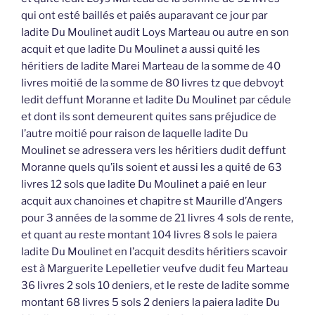
qui ont esté baillés et paiés auparavant ce jour par
ladite Du Moulinet audit Loys Marteau ou autre en son
acquit et que ladite Du Moulinet a aussi quité les
héritiers de ladite Marei Marteau de la somme de 40
livres moitié de la somme de 80 livres tz que debvoyt
ledit deffunt Moranne et ladite Du Moulinet par cédule
et dont ils sont demeurent quites sans préjudice de
l’autre moitié pour raison de laquelle ladite Du
Moulinet se adressera vers les héritiers dudit deffunt
Moranne quels qu’ils soient et aussi les a quité de 63
livres 12 sols que ladite Du Moulinet a paié en leur
acquit aux chanoines et chapitre st Maurille d’Angers
pour 3 années de la somme de 21 livres 4 sols de rente,
et quant au reste montant 104 livres 8 sols le paiera
ladite Du Moulinet en l’acquit desdits héritiers scavoir
est à Marguerite Lepelletier veufve dudit feu Marteau
36 livres 2 sols 10 deniers, et le reste de ladite somme
montant 68 livres 5 sols 2 deniers la paiera ladite Du