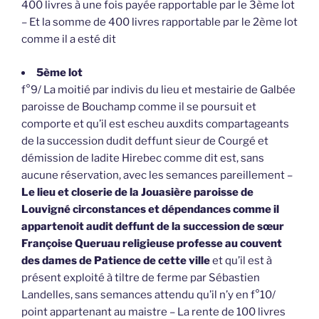
400 livres à une fois payée rapportable par le 3ème lot
– Et la somme de 400 livres rapportable par le 2ème lot
comme il a esté dit
5ème lot
f°9/ La moitié par indivis du lieu et mestairie de Galbée
paroisse de Bouchamp comme il se poursuit et
comporte et qu’il est escheu auxdits compartageants
de la succession dudit deffunt sieur de Courgé et
démission de ladite Hirebec comme dit est, sans
aucune réservation, avec les semances pareillement –
Le lieu et closerie de la Jouasière paroisse de
Louvigné circonstances et dépendances comme il
appartenoit audit deffunt de la succession de sœur
Françoise Queruau religieuse professe au couvent
des dames de Patience de cette ville
et qu’il est à
présent exploité à tiltre de ferme par Sébastien
Landelles, sans semances attendu qu’il n’y en f°10/
point appartenant au maistre – La rente de 100 livres