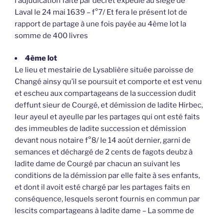
l’adjudication faite par décret expédié au siège de
Laval le 24 mai 1639 – f°7/ Et fera le présent lot de
rapport de partage à une fois payée au 4ème lot la
somme de 400 livres
4ème lot
Le lieu et mestairie de Lysablière située paroisse de
Changé ainsy qu’il se poursuit et comporte et est venu
et escheu aux compartageans de la succession dudit
deffunt sieur de Courgé, et démission de ladite Hirbec,
leur ayeul et ayeulle par les partages qui ont esté faits
des immeubles de ladite succession et démission
devant nous notaire f°8/ le 14 août dernier, garni de
semances et déchargé de 2 cents de fagots deubz à
ladite dame de Courgé par chacun an suivant les
conditions de la démission par elle faite à ses enfants,
et dont il avoit esté chargé par les partages faits en
conséquence, lesquels seront fournis en commun par
lescits compartageans à ladite dame – La somme de