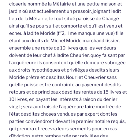
closerie nommée la Métairie et une petite maison et
jardin où est actuellement un pressoir, joignant ledit
lieu de la Métairie, le tout situé paroisse de Changé
ainsi qu’il se poursuit et comporte et qu’il est venu et
echeu à ladite Moride (f°2, il me manque une vue) fille
étant aux droits de Michel Moride marchand tissier,
ensemble une rente de 10 livres que les vendeurs
doivent de leur chef à ladite Cheurier, quoy faisant par
l’acquéreure ils consentent qu’elle demeure subrogée
aux droits hypothèques et privilèges desdits sieurs
Moride prêtre et desdites Nouri et Cheuvrier sans
qu’elle puisse estre contrainte au payement desdits
retours et de principaux desdites rentes de 15 livres et
10 livres, en payant les intérests à raison du denier
vingt ; sera aux frais de l’aquéreure faire montrée de
l’état desdites choses vendues par expert dont les
parties conviendront devant le premier notaire requis,
qui prendra et recevra leurs serments pour, en cas
d’éviction, estre remboursée par privilège des