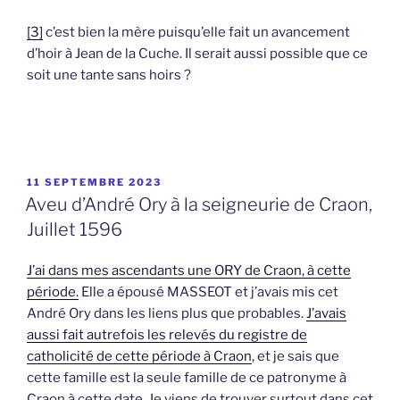
[3]
c’est bien la mère puisqu’elle fait un avancement
d’hoir à Jean de la Cuche. Il serait aussi possible que ce
soit une tante sans hoirs ?
PUBLIÉ
11 SEPTEMBRE 2023
LE
Aveu d’André Ory à la seigneurie de Craon,
Juillet 1596
J’ai dans mes ascendants une ORY de Craon, à cette
période.
Elle a épousé MASSEOT et j’avais mis cet
André Ory dans les liens plus que probables.
J’avais
aussi fait autrefois les relevés du registre de
catholicité de cette période à Craon
, et je sais que
cette famille est la seule famille de ce patronyme à
Craon à cette date. Je viens de trouver surtout dans cet