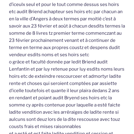
d’iceulx seul et pour le tout comme dessus ses hoirs
etc audit Briend achapteur ses hoirs etc par chacun an
en la ville d’Angers à deux termes par moitié c’est à
savoir aux 23 février et août à chacun desdits termes la
somme de 8 livres tz premier terme commenczant au
23 février prochainement venant et à continuer de
terme en terme aux propres coustz et despens dudit
vendeur esdits noms et ses hoirs setc
o grâce et faculté donnée par ledit Briend audit
Lenfantin et par luy retenue pour luy esdits noms leurs
hoirs etc de exteindre rescourceer et admortyr ladite
rente et choses qui seroient comptées par assiette
d’icelle toutefois et quante il leur plaira dedans 2 ans
en rendant et poiant audit Bryend ses hoirs etc la
somme cy après contenue pour laquelle a esté faicte
ladite vendition avec les arréraiges de ladite rente si
aulcuns sont deuz lors de la dite rescousse avec touz
cousts frais et mises raisonnables
et a esté et est faite ladite vendition et cession et