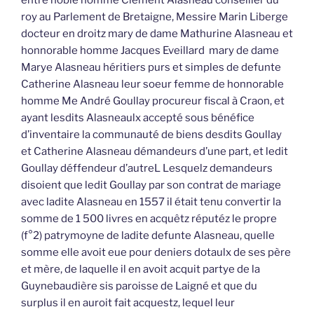
entre noble homme Clément Alasneau conseiller du
roy au Parlement de Bretaigne, Messire Marin Liberge
docteur en droitz mary de dame Mathurine Alasneau et
honnorable homme Jacques Eveillard mary de dame
Marye Alasneau héritiers purs et simples de defunte
Catherine Alasneau leur soeur femme de honnorable
homme Me André Goullay procureur fiscal à Craon, et
ayant lesdits Alasneaulx accepté sous bénéfice
d’inventaire la communauté de biens desdits Goullay
et Catherine Alasneau démandeurs d’une part, et ledit
Goullay déffendeur d’autreL Lesquelz demandeurs
disoient que ledit Goullay par son contrat de mariage
avec ladite Alasneau en 1557 il était tenu convertir la
somme de 1 500 livres en acquêtz réputéz le propre
(f°2) patrymoyne de ladite defunte Alasneau, quelle
somme elle avoit eue pour deniers dotaulx de ses père
et mère, de laquelle il en avoit acquit partye de la
Guynebaudière sis paroisse de Laigné et que du
surplus il en auroit fait acquestz, lequel leur