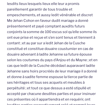
lesdits lieux lesquels lieux elle leur a promis
pareillement garantir de tous trouble et
empeschements, et aussy ledit vénérable et discret
Me Jehan Cohon en faveur dudit mariage a donné
présentement et payé comptant auxdits futurs
conjoints la somme de 100 escus sol qu’elle somme ils
ont eue prise et reçue et s’en sont tenus et tiennent à
contant ; et au par sur a ledit Jehan de la Cusche
constitué et constitue douaire coustumier en cas de
douaire advenant à ladite Jehanne sa future épouse
selon les coutumes du pays d’Anjou et du Mayne ; et en
cas que ledit de la Cusche décédast auparavant ladite
Jehanne sans hoirs procréés de leur mariage il a donné
et donne à sadite femme espouse la tierce partie de
ses héritages et tous ses acquets et meubles à
perpétuité ; et tout ce que dessus a esté stipullé et
accepté par chacune desdites parties et pour insinuer
ces présentes où il appartiendra et en requérir, ont