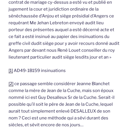
contrat de mariage cy-dessus a esté vu et publié en
jugement la cour et juridiction ordinaire de la
sénéchaussée d’Anjou et siège présidial d’Angers ce
requérant Me Jehan Lebreton envoyé audit lieu
porteur des présentes auquel a esté décerné acte et
ce fait a esté insinué au papier des insinuations du
greffe civil dudit siège pour y avoir recours donné audit
Angers par devant nous René Louet conseiller du roy
lieutenant particulier audit siège lesdits jour et an »
[1]
AD49-1B159 insinuations
[2]
ce passage semble considérer Jeanne Blanchet
comme la mère de Jean de la Cuche, mais son époux
nommé ici est Guy Desalleux Sr de la Cuche. Serait-il
possible qu’il soit le père de Jean de la Cuche, lequel
aurait tout simplement enlevé DESALLEUX de son
nom ? Ceci est une méthode qui a sévi durant des
siècles, et sévit encore de nos jours…