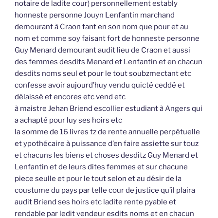
notaire de ladite cour) personnellement estably
honneste personne Jouyn Lenfantin marchand
demourant à Craon tant en son nom que pour et au
nom et comme soy faisant fort de honneste personne
Guy Menard demourant audit lieu de Craon et aussi
des femmes desdits Menard et Lenfantin et en chacun
desdits noms seul et pour le tout soubzmectant etc
confesse avoir aujourd’huy vendu quicté ceddé et
délaissé et encores etc vend etc
à maistre Jehan Briend escollier estudiant à Angers qui
a achapté pour luy ses hoirs etc
la somme de 16 livres tz de rente annuelle perpétuelle
et ypothécaire à puissance d’en faire assiette sur touz
et chacuns les biens et choses desditz Guy Menard et
Lenfantin et de leurs dites femmes et sur chacune
piece seulle et pour le tout selon et au désir de la
coustume du pays par telle cour de justice qu’il plaira
audit Briend ses hoirs etc ladite rente pyable et
rendable par ledit vendeur esdits noms et en chacun