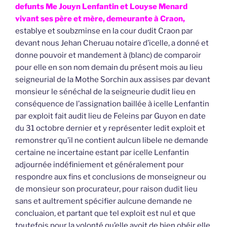
defunts Me Jouyn Lenfantin et Louyse Menard
vivant ses père et mère, demeurante à Craon,
establye et soubzminse en la cour dudit Craon par
devant nous Jehan Cheruau notaire d’icelle, a donné et
donne pouvoir et mandement à (blanc) de comparoir
pour elle en son nom demain du présent mois au lieu
seigneurial de la Mothe Sorchin aux assises par devant
monsieur le sénéchal de la seigneurie dudit lieu en
conséquence de l’assignation baillée à icelle Lenfantin
par exploit fait audit lieu de Feleins par Guyon en date
du 31 octobre dernier et y représenter ledit exploit et
remonstrer qu’il ne contient aulcun libele ne demande
certaine ne incertaine estant par icelle Lenfantin
adjournée indéfiniement et généralement pour
respondre aux fins et conclusions de monseigneur ou
de monsieur son procurateur, pour raison dudit lieu
sans et aultrement spécifier aulcune demande ne
concluaion, et partant que tel exploit est nul et que
toutefois pour la volonté qu’elle avoit de bien obéir elle