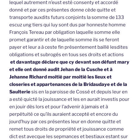
lequel autrement n’eust esté consenty et accordé
donné et par ces présentes donne cède quitte et
transporte auxdits futurs conjoints la somme de 133
escuz ung tiers qui luy sont dus par honneste homme
François Tereau par obligation laquelle somme elle
promet garantir et de laquelle somme ils se feront
payer et leur a à ceste fin présentement baillé lesdites
obligations et subrogés en tous ses droits et actions
et davantage déclare que cy devant son défunt mary
et elle ont donné audit Jehan de la Cusche et à
Jehanne Richard moitié par moitié les lieux et
closeries et appartenances de la Bridaudaye et de la
Saulterie
sis en la paroisse de Cossé et depuis leur en
a esté quicté la jouissance et les en aurait investis pour
en jouir dès lors et pour l’advenir à jamais et à
perpétuité ce qu’ils auraient accepté et encore du
jourd’huy par ces présentes leur en donne quitte et
remet tous droits de propriété et jouissance comme
dict est avecque les sepmances et bestiaux estant sur