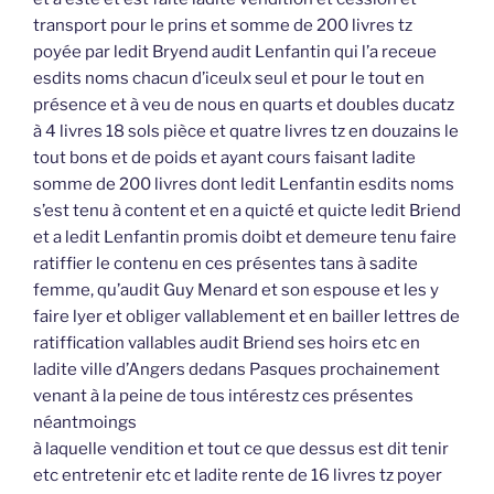
transport pour le prins et somme de 200 livres tz
poyée par ledit Bryend audit Lenfantin qui l’a receue
esdits noms chacun d’iceulx seul et pour le tout en
présence et à veu de nous en quarts et doubles ducatz
à 4 livres 18 sols pièce et quatre livres tz en douzains le
tout bons et de poids et ayant cours faisant ladite
somme de 200 livres dont ledit Lenfantin esdits noms
s’est tenu à content et en a quicté et quicte ledit Briend
et a ledit Lenfantin promis doibt et demeure tenu faire
ratiffier le contenu en ces présentes tans à sadite
femme, qu’audit Guy Menard et son espouse et les y
faire lyer et obliger vallablement et en bailler lettres de
ratiffication vallables audit Briend ses hoirs etc en
ladite ville d’Angers dedans Pasques prochainement
venant à la peine de tous intérestz ces présentes
néantmoings
à laquelle vendition et tout ce que dessus est dit tenir
etc entretenir etc et ladite rente de 16 livres tz poyer