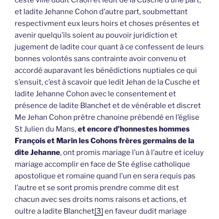
ceste ville dudit Craon et ledit de la Cusche d’une part,
et ladite Jehanne Cohon d’autre part, soubmettant
respectivment eux leurs hoirs et choses présentes et
avenir quelqu’ils soient au pouvoir juridiction et
jugement de ladite cour quant à ce confessent de leurs
bonnes volontés sans contrainte avoir convenu et
accordé auparavant les bénédictions nuptiales ce qui
s’ensuit, c’est à scavoir que ledit Jehan de la Cusche et
ladite Jehanne Cohon avec le consentement et
présence de ladite Blanchet et de vénérable et discret
Me Jehan Cohon prêtre chanoine prébendé en l’église
St Julien du Mans,
et encore d’honnestes hommes
François et Marin les Cohons frères germains de la
dite Jehanne
, ont promis mariage l’un à l’autre et iceluy
mariage accomplir en face de Ste église catholique
apostolique et romaine quand l’un en sera requis pas
l’autre et se sont promis prendre comme dit est
chacun avec ses droits noms raisons et actions, et
oultre a ladite Blanchet
[3]
en faveur dudit mariage