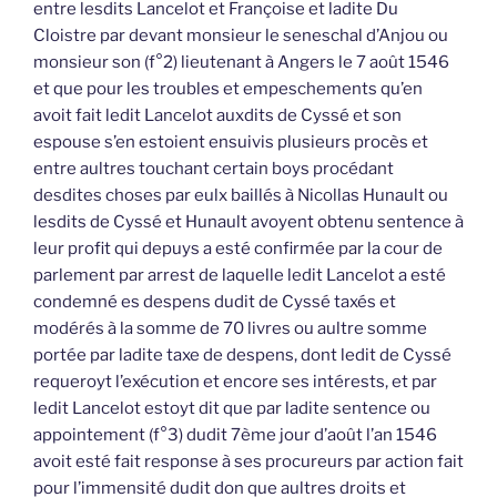
entre lesdits Lancelot et Françoise et ladite Du
Cloistre par devant monsieur le seneschal d’Anjou ou
monsieur son (f°2) lieutenant à Angers le 7 août 1546
et que pour les troubles et empeschements qu’en
avoit fait ledit Lancelot auxdits de Cyssé et son
espouse s’en estoient ensuivis plusieurs procès et
entre aultres touchant certain boys procédant
desdites choses par eulx baillés à Nicollas Hunault ou
lesdits de Cyssé et Hunault avoyent obtenu sentence à
leur profit qui depuys a esté confirmée par la cour de
parlement par arrest de laquelle ledit Lancelot a esté
condemné es despens dudit de Cyssé taxés et
modérés à la somme de 70 livres ou aultre somme
portée par ladite taxe de despens, dont ledit de Cyssé
requeroyt l’exécution et encore ses intérests, et par
ledit Lancelot estoyt dit que par ladite sentence ou
appointement (f°3) dudit 7ème jour d’août l’an 1546
avoit esté fait response à ses procureurs par action fait
pour l’immensité dudit don que aultres droits et