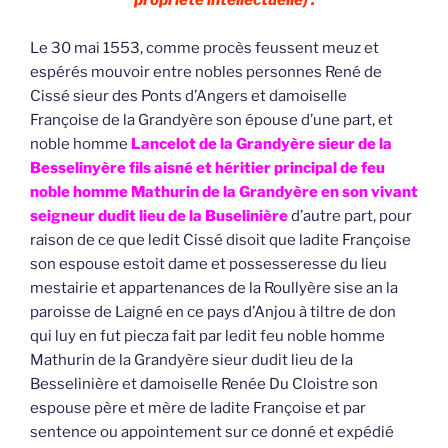
Le 30 mai 1553, comme procès feussent meuz et
espérés mouvoir entre nobles personnes René de
Cissé sieur des Ponts d’Angers et damoiselle
Françoise de la Grandyère son épouse d’une part, et
noble homme
Lancelot de la Grandyère sieur de la
Besselinyère fils aisné et héritier principal de feu
noble homme Mathurin de la Grandyère en son vivant
seigneur dudit lieu de la Buselinière
d’autre part, pour
raison de ce que ledit Cissé disoit que ladite Françoise
son espouse estoit dame et possesseresse du lieu
mestairie et appartenances de la Roullyère sise an la
paroisse de Laigné en ce pays d’Anjou à tiltre de don
qui luy en fut piecza fait par ledit feu noble homme
Mathurin de la Grandyère sieur dudit lieu de la
Besselinière et damoiselle Renée Du Cloistre son
espouse père et mère de ladite Françoise et par
sentence ou appointement sur ce donné et expédié