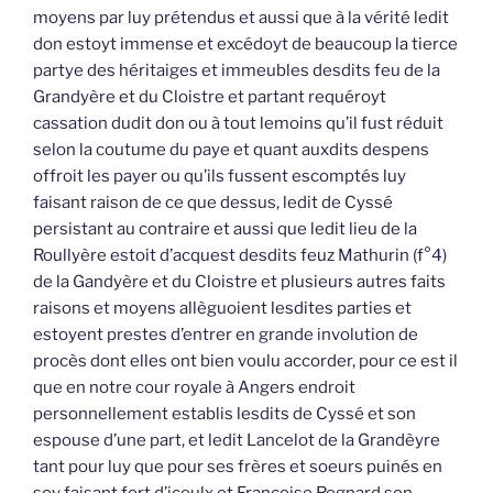
moyens par luy prétendus et aussi que à la vérité ledit
don estoyt immense et excédoyt de beaucoup la tierce
partye des héritaiges et immeubles desdits feu de la
Grandyère et du Cloistre et partant requéroyt
cassation dudit don ou à tout lemoins qu’il fust réduit
selon la coutume du paye et quant auxdits despens
offroit les payer ou qu’ils fussent escomptés luy
faisant raison de ce que dessus, ledit de Cyssé
persistant au contraire et aussi que ledit lieu de la
Roullyère estoit d’acquest desdits feuz Mathurin (f°4)
de la Gandyère et du Cloistre et plusieurs autres faits
raisons et moyens allèguoient lesdites parties et
estoyent prestes d’entrer en grande involution de
procès dont elles ont bien voulu accorder, pour ce est il
que en notre cour royale à Angers endroit
personnellement establis lesdits de Cyssé et son
espouse d’une part, et ledit Lancelot de la Grandèyre
tant pour luy que pour ses frères et soeurs puinés en
soy faisant fort d’iceulx et Françoise Regnard son