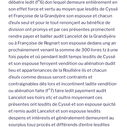
débatre ledit (f°6) don lequel demeure entièrement en
son effet force et vertu au moyen que lesdits de Cyssé
et Françoise de la Grandyère son espouse et chacun
d’eulx seul et pour le tout renonçant au bénéfice de
division ont promys et par ces présentes promectent
rendre payer et bailler audit Lancelot de la Grandiyère
ou à Françoise de Regnart son espouse dedans ung an
prochainement venant la somme de 300 livres tz à une
fois payée et où pendant ledit temps lesdits de Cyssé
et son espouse feroyent vendition ou aliénation dudit
lieu et appartenances de la Roullière ils et chacun
d’eulx comme dessus seront contraints et
contraignables dès lors et incontinent ladite vendition
ou aliénation faite (f°7) faire ledit payement audit
Lancelot ses hoirs etc et oultre moyennant ces
présentes ont lesdits de Cyssé et son espouse quicté
et remis audit Lancelot et son espouse lesdits
despens et intérests et généralement demeurent au
sourplus touz procès et différends d’entre lesdites