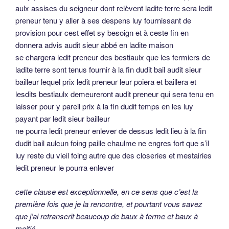
aulx assises du seigneur dont relèvent ladite terre sera ledit
preneur tenu y aller à ses despens luy fournissant de
provision pour cest effet sy besoign et à ceste fin en
donnera advis audit sieur abbé en ladite maison
se chargera ledit preneur des bestiaulx que les fermiers de
ladite terre sont tenus fournir à la fin dudit bail audit sieur
bailleur lequel prix ledit preneur leur poiera et baillera et
lesdits bestiaulx demeureront audit preneur qui sera tenu en
laisser pour y pareil prix à la fin dudit temps en les luy
payant par ledit sieur bailleur
ne pourra ledit preneur enlever de dessus ledit lieu à la fin
dudit bail aulcun foing paille chaulme ne engres fort que s’il
luy reste du vieil foing autre que des closeries et mestairies
ledit preneur le pourra enlever
cette clause est exceptionnelle, en ce sens que c’est la
première fois que je la rencontre, et pourtant vous savez
que j’ai retranscrit beaucoup de baux à ferme et baux à
moitié