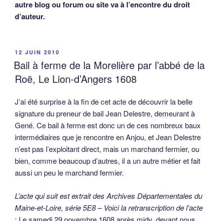
autre blog ou forum ou site va à l’encontre du droit
d’auteur.
PUBLIÉ
12 JUIN 2010
LE
Bail à ferme de la Morelière par l’abbé de la
Roë, Le Lion-d’Angers 1608
J’ai été surprise à la fin de cet acte de découvrir la belle
signature du preneur de bail Jean Delestre, demeurant à
Gené. Ce bail à ferme est donc un de ces nombreux baux
intermédiaires que je rencontre en Anjou, et Jean Delestre
n’est pas l’exploitant direct, mais un marchand fermier, ou
bien, comme beaucoup d’autres, il a un autre métier et fait
aussi un peu le marchand fermier.
L’acte qui suit est extrait des Archives Départementales du
Maine-et-Loire, série 5E8 – Voici la retranscription de l’acte
: Le samedi 29 novembre 1608 après midy, devant nous