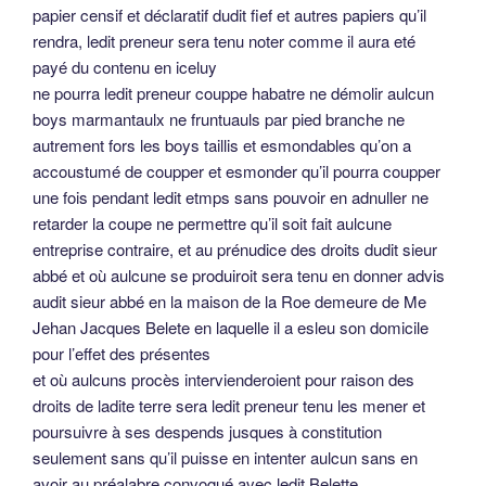
papier censif et déclaratif dudit fief et autres papiers qu’il
rendra, ledit preneur sera tenu noter comme il aura eté
payé du contenu en iceluy
ne pourra ledit preneur couppe habatre ne démolir aulcun
boys marmantaulx ne fruntuauls par pied branche ne
autrement fors les boys taillis et esmondables qu’on a
accoustumé de coupper et esmonder qu’il pourra coupper
une fois pendant ledit etmps sans pouvoir en adnuller ne
retarder la coupe ne permettre qu’il soit fait aulcune
entreprise contraire, et au prénudice des droits dudit sieur
abbé et où aulcune se produiroit sera tenu en donner advis
audit sieur abbé en la maison de la Roe demeure de Me
Jehan Jacques Belete en laquelle il a esleu son domicile
pour l’effet des présentes
et où aulcuns procès intervienderoient pour raison des
droits de ladite terre sera ledit preneur tenu les mener et
poursuivre à ses despends jusques à constitution
seulement sans qu’il puisse en intenter aulcun sans en
avoir au préalabre convoqué avec ledit Belette