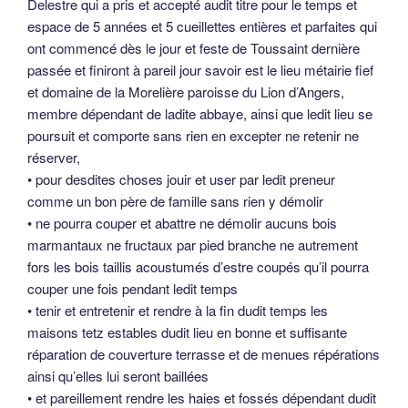
Delestre qui a pris et accepté audit titre pour le temps et
espace de 5 années et 5 cueillettes entières et parfaites qui
ont commencé dès le jour et feste de Toussaint dernière
passée et finiront à pareil jour savoir est le lieu métairie fief
et domaine de la Morelière paroisse du Lion d’Angers,
membre dépendant de ladite abbaye, ainsi que ledit lieu se
poursuit et comporte sans rien en excepter ne retenir ne
réserver,
• pour desdites choses jouir et user par ledit preneur
comme un bon père de famille sans rien y démolir
• ne pourra couper et abattre ne démolir aucuns bois
marmantaux ne fructaux par pied branche ne autrement
fors les bois taillis acoustumés d’estre coupés qu’il pourra
couper une fois pendant ledit temps
• tenir et entretenir et rendre à la fin dudit temps les
maisons tetz estables dudit lieu en bonne et suffisante
réparation de couverture terrasse et de menues répérations
ainsi qu’elles lui seront baillées
• et pareillement rendre les haies et fossés dépendant dudit