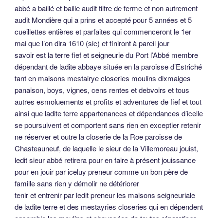
abbé a baillé et baille audit tiltre de ferme et non autrement
audit Mondière qui a prins et accepté pour 5 années et 5
cueillettes entières et parfaites qui commenceront le 1er
mai que l’on dira 1610 (sic) et finiront à pareil jour
savoir est la terre fief et seigneurie du Port l’Abbé membre
dépendant de ladite abbaye située en la paroisse d’Estriché
tant en maisons mestairye closeries moulins dixmaiges
panaison, boys, vignes, cens rentes et debvoirs et tous
autres esmoluements et profits et adventures de fief et tout
ainsi que ladite terre appartenances et dépendances d’icelle
se poursuivent et comportent sans rien en exceptier retenir
ne réserver et outre la closerie de la Roe paroisse de
Chasteauneuf, de laquelle le sieur de la Villemoreau jouist,
ledit sieur abbé retirera pour en faire à présent jouissance
pour en jouir par iceluy preneur comme un bon père de
famille sans rien y démolir ne détériorer
tenir et entrenir par ledit preneur les maisons seigneuriale
de ladite terre et des mestayries closeries qui en dépendent