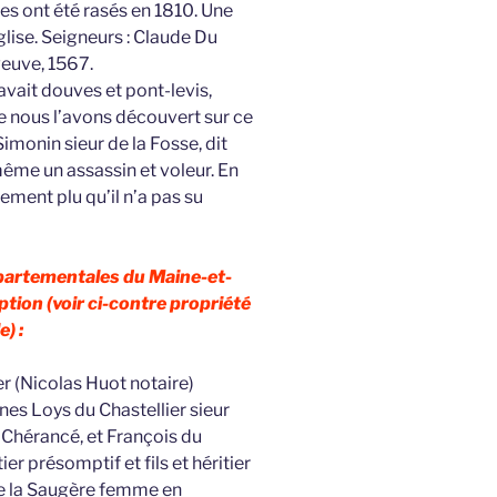
ges ont été rasés en 1810. Une
glise. Seigneurs : Claude Du
veuve, 1567.
 avait douves et pont-levis,
me nous l’avons découvert sur ce
Simonin sieur de la Fosse, dit
t même un assassin et voleur. En
llement plu qu’il n’a pas su
épartementales du Maine-et-
ption (voir ci-contre propriété
e) :
r (Nicolas Huot notaire)
es Loys du Chastellier sieur
e Chérancé, et François du
tier présomptif et fils et héritier
e la Saugère femme en