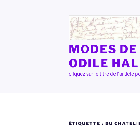
Aller
au
contenu
principal
MODES DE 
ODILE HA
cliquez sur le titre de l'articl
ÉTIQUETTE :
DU CHATELI