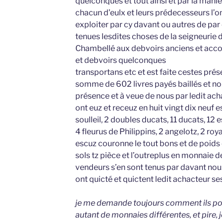
quelconques et tout ainsi et par la maniè
chacun d’eulx et leurs prédecesseurs l’o
exploiter par cy davant ou autres de par
tenues lesdites choses de la seigneurie 
Chambellé aux debvoirs anciens et acc
et debvoirs quelconques
transportans etc et est faite cestes prés
somme de 602 livres payés baillés et n
présence et à veue de nous par ledit ach
ont euz et receuz en huit vingt dix neuf
soulleil, 2 doubles ducats, 11 ducats, 12 
4 fleurus de Philippins, 2 angelotz, 2 roy
escuz couronne le tout bons et de poids e
sols tz pièce et l’outreplus en monnaie d
vendeurs s’en sont tenus par davant nou
ont quicté et quictent ledit achacteur se
je me demande toujours comment ils pou
autant de monnaies différentes, et pire