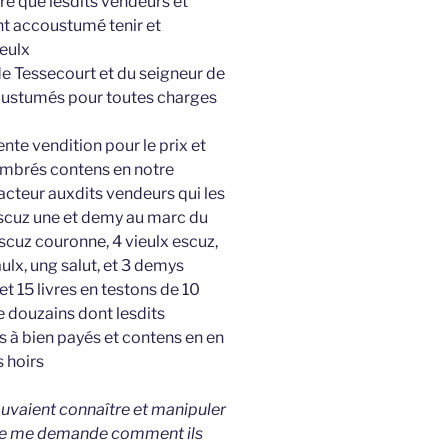
re que lesdits vendeurs et
nt accoustumé tenir et
 eulx
de Tessecourt et du seigneur de
oustumés pour toutes charges
ente vendition pour le prix et
ombrés contens en notre
acteur auxdits vendeurs qui les
 escuz une et demy au marc du
escuz couronne, 4 vieulx escuz,
aulx, ung salut, et 3 demys
t 15 livres en testons de 10
e douzains dont lesdits
s à bien payés et contens en en
s hoirs
vaient connaître et manipuler
, je me demande comment ils