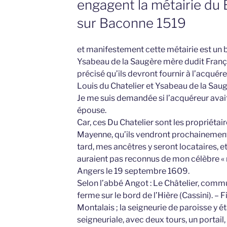
engagent la métairie du
sur Baconne 1519
et manifestement cette métairie est un 
Ysabeau de la Saugère mère dudit François,
précisé qu’ils devront fournir à l’acquér
Louis du Chatelier et Ysabeau de la Saug
Je me suis demandée si l’acquéreur avait
épouse.
Car, ces Du Chatelier sont les propriétai
Mayenne, qu’ils vendront prochainement
tard, mes ancêtres y seront locataires, et 
auraient pas reconnus de mon célèbre « ro
Angers le 19 septembre 1609.
Selon l’abbé Angot : Le Châtelier, com
ferme sur le bord de l’Hière (Cassini). –
Montalais ; la seigneurie de paroisse y é
seigneuriale, avec deux tours, un portail,