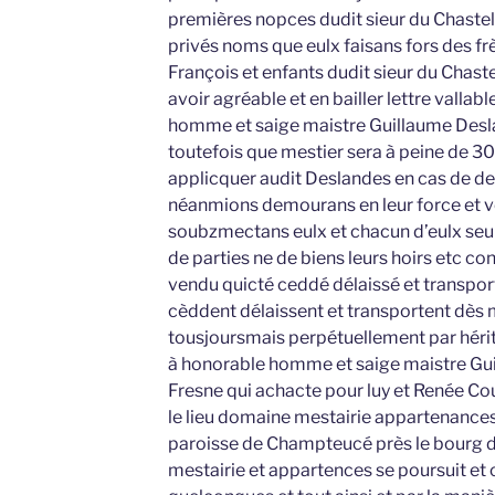
premières nopces dudit sieur du Chastell
privés noms que eulx faisans fors des fr
François et enfants dudit sieur du Chastel
avoir agréable et en bailler lettre vallabl
homme et saige maistre Guillaume Des
toutefois que mestier sera à peine de 30
applicquer audit Deslandes en cas de de
néanmions demourans en leur force et v
soubzmectans eulx et chacun d’eulx seul 
de parties ne de biens leurs hoirs etc co
vendu quicté ceddé délaissé et transpor
cèddent délaissent et transportent dès 
tousjoursmais perpétuellement par héri
à honorable homme et saige maistre Gui
Fresne qui achacte pour luy et Renée Co
le lieu domaine mestairie appartenance
paroisse de Champteucé près le bourg dudi
mestairie et appartences se poursuit et