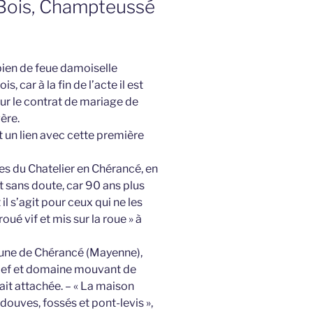
 Bois, Champteussé
bien de feue damoiselle
 car à la fin de l’acte il est
eur le contrat de mariage de
ère.
 un lien avec cette première
res du Chatelier en Chérancé, en
 sans doute, car 90 ans plus
il s’agit pour ceux qui ne les
ué vif et mis sur la roue » à
mune de Chérancé (Mayenne),
 Fief et domaine mouvant de
tait attachée. – « La maison
 douves, fossés et pont-levis »,