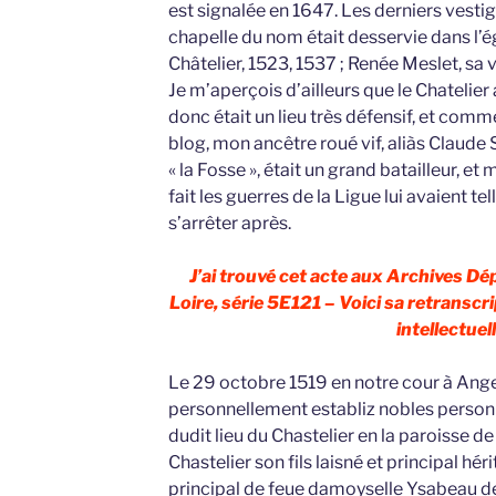
est signalée en 1647. Les derniers vesti
chapelle du nom était desservie dans l’é
Châtelier, 1523, 1537 ; Renée Meslet, sa 
Je m’aperçois d’ailleurs que le Chatelier
donc était un lieu très défensif, et com
blog, mon ancêtre roué vif, aliàs Claude 
« la Fosse », était un grand batailleur, e
fait les guerres de la Ligue lui avaient te
s’arrêter après.
J’ai trouvé cet acte aux Archives D
Loire, série 5E121 – Voici sa retranscri
intellectuell
Le 29 octobre 1519 en notre cour à Ange
personnellement establiz nobles personn
dudit lieu du Chastelier en la paroisse d
Chastelier son fils laisné et principal héri
principal de feue damoyselle Ysabeau d