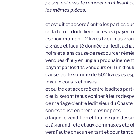
pouvaient ensuite rémérer en utilisant c
les mêmes pièces.
et est dit et accordé entre les parties qu
de la ferme dudit lieu qui reste à payer à
eschoir montant 12 livres tz ou plus gr
o grâce et faculté donnée par ledit acha
hoirs et aians cause de rescourcer rémér
vendues d’huy en ung an prochainement 
payant par lesdits vendeurs ou l’un d’eul
cause ladite somme de 602 livres es es
loyaulx cousts et mises
et oultre est accordé entre lesdites part
d’eulx seront tenus exhiber à leurs desp
de mariage d’entre ledit sieur du Chastel
son espouse en premières nopces
à laquelle vendition et tout ce que dessus
et à garantir etc et aux dommages etc ob
vers l’autre chacun en tant et pour tant q