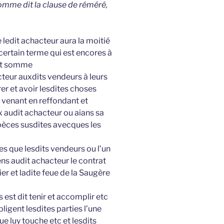
omme dit la clause de réméré,
e ledit achacteur aura la moitié
 certain terme qui est encores à
ant somme
cteur auxdits vendeurs à leurs
er et avoir lesdites choses
venant en reffondant et
x audit achacteur ou aians sa
pèces susdites avecques les
ies que lesdits vendeurs ou l’un
ens audit achacteur le contrat
ier et ladite feue de la Saugère
 est dit tenir et accomplir etc
ligent lesdites parties l’une
ue luy touche etc et lesdits