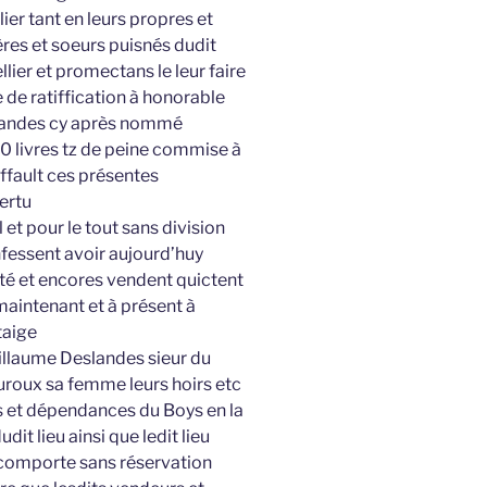
ier tant en leurs propres et
ères et soeurs puisnés dudit
lier et promectans le leur faire
e de ratiffication à honorable
landes cy après nommé
0 livres tz de peine commise à
ffault ces présentes
ertu
et pour le tout sans division
nfessent avoir aujourd’huy
té et encores vendent quictent
maintenant et à présent à
taige
llaume Deslandes sieur du
uroux sa femme leurs hoirs etc
s et dépendances du Boys en la
t lieu ainsi que ledit lieu
 comporte sans réservation