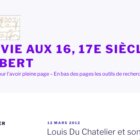
VIE AUX 16, 17E SIÈC
LBERT
e pour l'avoir pleine page – En bas des pages les outils de rec
PUBLIÉ
ER
12 MARS 2012
LE
Louis Du Chatelier et son 