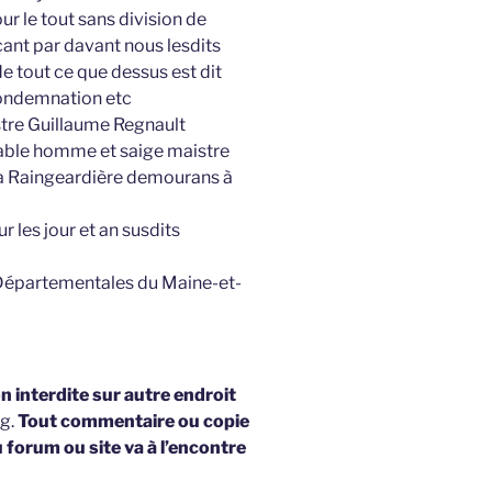
ur le tout sans division de
çant par davant nous lesdits
e tout ce que dessus est dit
condemnation etc
stre Guillaume Regnault
rable homme et saige maistre
e la Raingeardière demourans à
r les jour et an susdits
 Départementales du Maine-et-
 interdite sur autre endroit
og.
Tout commentaire ou copie
u forum ou site va à l’encontre