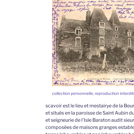
collection personnelle, reproduction interdit
scavoir est le lieu et mestairye de la Beure
et situés en la paroisse de Saint Aubin d
et seigneurie de l’Isle Baraton audit sie
composées de maisons granges estables