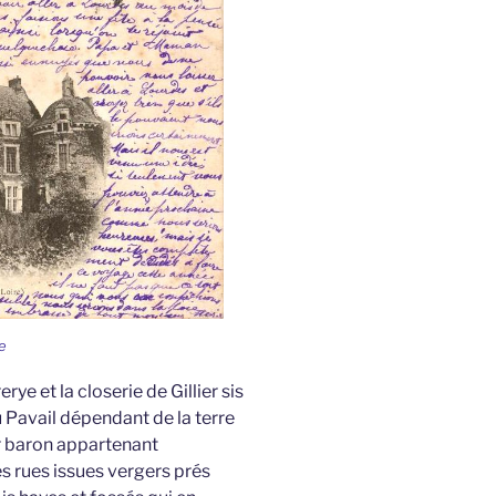
e
rye et la closerie de Gillier sis
u Pavail dépendant de la terre
ur baron appartenant
 rues issues vergers prés