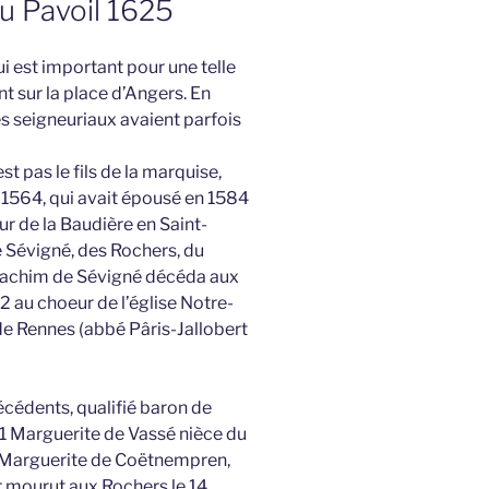
du Pavoil 1625
ui est important pour une telle
t sur la place d’Angers. En
es seigneuriaux avaient parfois
t pas le fils de la marquise,
 1564, qui avait épousé en 1584
 de la Baudière en Saint-
de Sévigné, des Rochers, du
 Joachim de Sévigné décéda aux
2 au choeur de l’église Notre-
e Rennes (abbé Pâris-Jallobert
écédents, qualifié baron de
21 Marguerite de Vassé nièce du
° Marguerite de Coëtnempren,
 mourut aux Rochers le 14