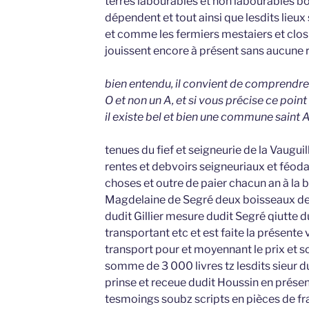
terres labourables et non labourables bo
dépendent et tout ainsi que lesdits lieu
et comme les fermiers mestaiers et closie
jouissent encore à présent sans aucune r
bien entendu, il convient de comprendre
O et non un A, et si vous précise ce poin
il existe bel et bien une commune saint 
tenues du fief et seigneurie de la Vaugui
rentes et debvoirs seigneuriaux et féod
choses et outre de paier chacun an à la b
Magdelaine de Segré deux boisseaux de 
dudit Gillier mesure dudit Segré qiutte 
transportant etc et est faite la présente 
transport pour et moyennant le prix et s
somme de 3 000 livres tz lesdits sieur d
prinse et receue dudit Houssin en prése
tesmoings soubz scripts en pièces de fr