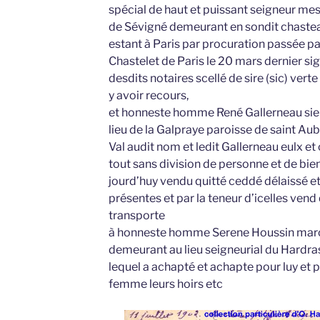
spécial de haut et puissant seigneur me
de Sévigné demeurant en sondit chastea
estant à Paris par procuration passée p
Chastelet de Paris le 20 mars dernier si
desdits notaires scellé de sire (sic) ver
y avoir recours,
et honneste homme René Gallerneau sie
lieu de la Galpraye paroisse de saint Aub
Val audit nom et ledit Gallerneau eulx et 
tout sans division de personne et de bie
jourd’huy vendu quitté ceddé délaissé et
présentes et par la teneur d’icelles vend
transporte
à honneste homme Serene Houssin marc
demeurant au lieu seigneurial du Hardra
lequel a achapté et achapte pour luy et
femme leurs hoirs etc