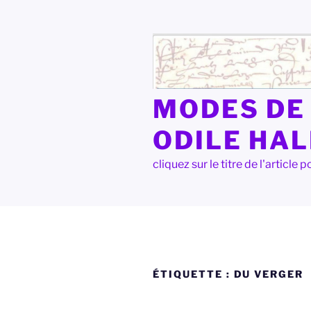
Aller
au
contenu
principal
MODES DE 
ODILE HA
cliquez sur le titre de l'articl
ÉTIQUETTE :
DU VERGER