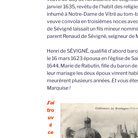
janvier 1635, revêtu de l’habit des religi
inhumé à Notre-Dame de Vitré au tom-be
veuve convola en troisièmes noces avec
de Sévigné laissait un fils mineur nommé 
parent Renaud de Sévigné, seigneur de
Henri de SÉVIGNÉ, qualifié d’abord baro
le 16 mars 1623 épousa en l’église de Sai
1644, Marie de Rabutin, fille du baron d
leur mariage les deux époux vinrent habit
meurèrent plusieurs années.
Et vous ête
Marquise !
J’ai
tro
uv
é
ce