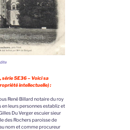
rdite
 série 5E36 – Voici sa
opriété intellectuelle) :
ous René Billard notaire du roy
 en leurs personnes establiz et
illes Du Verger escuier sieur
le des Rochers paroisse de
, au nom et comme procureur