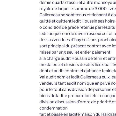
demis quarts d’escu et autre monnoye ai
royale de laquelle somme de 3 000 livres 
Gallerneau se sont tenus et tiennent à co
quitté et quittent ledit Houssin ses hoirs
o condition de grâce retenue par lesdit
ledit acquéreur de ravoir rescourcer et 
dessus vendues d’huy en 4 ans prochain
sort principal du présent contrat avec le
mises par ung seul et entier paiement
à la charge audit Houssin de tenir et entr
mestaiers et closiers desdits lieux baillé
dont et audit contrat et quitance tenir et
Val audit nom et ledit Gallerneau eulx leu
vendeurs tant audit nom que en privé nom
pour le tout sans division de personne et 
biens de ladite procuration etc renonça
division discussion d’ordre de priorité e
condemnation
fait et passé en ladite maison du Hard