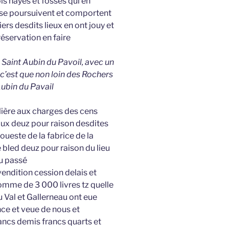
is hayes et fossés qui en
x se poursuivent et comportent
rs desdits lieux en ont jouy et
éservation en faire
 Saint Aubin du Pavoil, avec un
t c’est que non loin des Rochers
Aubin du Pavail
llière aux charges des cens
aux deuz pour raison desdites
oueste de la fabrice de la
bled deuz pour raison du lieu
du passé
vendition cession delais et
omme de 3 000 livres tz quelle
u Val et Gallerneau ont eue
nce et veue de nous et
ancs demis francs quarts et