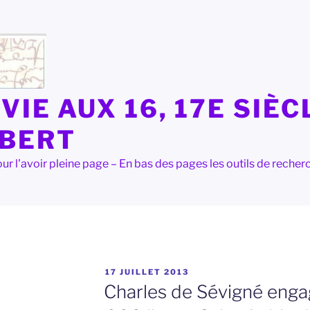
VIE AUX 16, 17E SIÈC
LBERT
e pour l'avoir pleine page – En bas des pages les outils de rec
PUBLIÉ
17 JUILLET 2013
LE
Charles de Sévigné engag