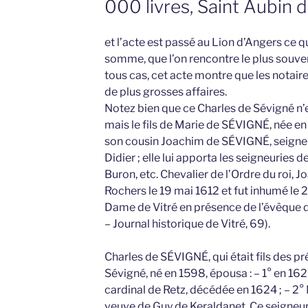
000 livres, Saint Aubin 
et l’acte est passé au Lion d’Angers ce q
somme, que l’on rencontre le plus souven
tous cas, cet acte montre que les notair
de plus grosses affaires.
Notez bien que ce Charles de Sévigné n’es
mais le fils de Marie de SÉVIGNÉ, née en
son cousin Joachim de SÉVIGNÉ, seigneur
Didier ; elle lui apporta les seigneuries 
Buron, etc. Chevalier de l’Ordre du roi,
Rochers le 19 mai 1612 et fut inhumé le 2
Dame de Vitré en présence de l’évêque d
– Journal historique de Vitré, 69).
Charles de SÉVIGNÉ, qui était fils des pr
Sévigné, né en 1598, épousa : – 1° en 16
cardinal de Retz, décédée en 1624 ; – 2
veuve de Guy de Keraldanet. Ce seigneur