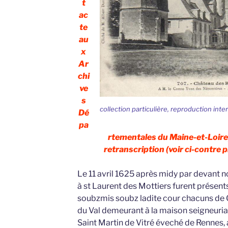
t
ac
te
au
x
Ar
chi
ve
s
collection particulière, reproduction inte
Dé
pa
rtementales du Maine-et-Loire,
retranscription (voir ci-contre pr
Le 11 avril 1625 après midy par devant n
à st Laurent des Mottiers furent présents
soubzmis soubz ladite cour chacuns de G
du Val demeurant à la maison seigneuria
Saint Martin de Vitré éveché de Rennes