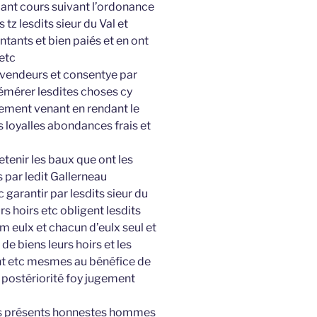
ant cours suivant l’ordonance
tz lesdits sieur du Val et
ntants et bien paiés et en ont
 etc
s vendeurs et consentye par
rémérer lesdites choses cy
ement venant en rendant le
s loyalles abondances frais et
etenir les baux que ont les
s par ledit Gallerneau
c garantir par lesdits sieur du
rs hoirs etc obligent lesdits
 eulx et chacun d’eulx seul et
de biens leurs hoirs et les
nt etc mesmes au bénéfice de
t postériorité foy jugement
ras présents honnestes hommes