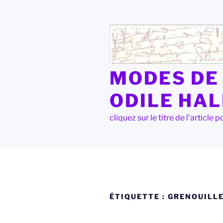
Aller
au
contenu
principal
MODES DE 
ODILE HA
cliquez sur le titre de l'articl
ÉTIQUETTE :
GRENOUILL