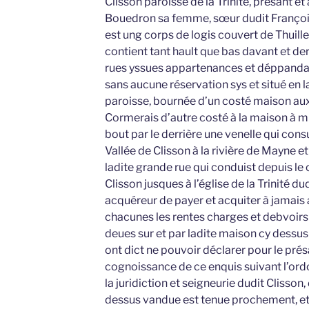
Clisson paroisse de la Trinité, présant e
Bouedron sa femme, sœur dudit Françoi
est ung corps de logis couvert de Thuill
contient tant hault que bas davant et der
rues yssues appartenances et déppanda
sans aucune réservation sys et situé en la
paroisse, bournée d’un costé maison aux
Cormerais d’autre costé à la maison à mi
bout par le derrière une venelle qui cons
Vallée de Clisson à la rivière de Mayne e
ladite grande rue qui conduist depuis le 
Clisson jusques à l’église de la Trinité dud
acquéreur de payer et acquiter à jamais 
chacunes les rentes charges et debvoirs
deues sur et par ladite maison cy dessus
ont dict ne pouvoir déclarer pour le prés
cognoissance de ce enquis suivant l’ord
la juridiction et seigneurie dudit Clisson,
dessus vandue est tenue prochement, et a