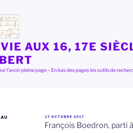
VIE AUX 16, 17E SIÈC
LBERT
e pour l'avoir pleine page – En bas des pages les outils de rec
PUBLIÉ
EAU
17 OCTOBRE 2017
LE
François Boedron, parti 