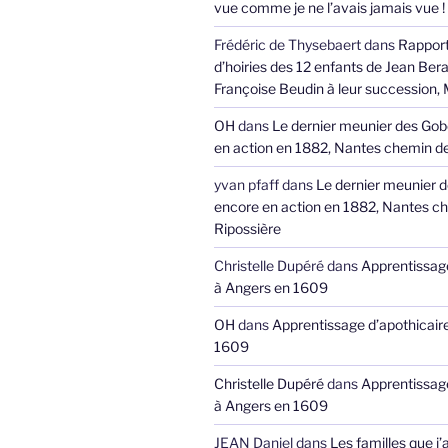
vue comme je ne l’avais jamais vue !
Frédéric de Thysebaert
dans
Rappor
d’hoiries des 12 enfants de Jean Bera
Françoise Beudin à leur succession,
OH
dans
Le dernier meunier des Gob
en action en 1882, Nantes chemin de
yvan pfaff
dans
Le dernier meunier 
encore en action en 1882, Nantes ch
Ripossière
Christelle Dupéré
dans
Apprentissage
à Angers en 1609
OH
dans
Apprentissage d’apothicair
1609
Christelle Dupéré
dans
Apprentissage
à Angers en 1609
JEAN Daniel
dans
Les familles que j’