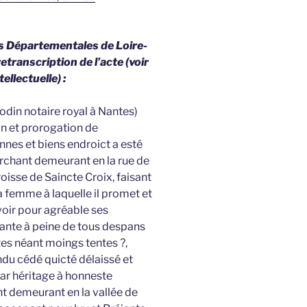
ves Départementales de Loire-
etranscription de l’acte (voir
ellectuelle) :
odin notaire royal à Nantes)
on et prorogation de
nnes et biens endroict a esté
rchant demeurant en la rue de
oisse de Saincte Croix, faisant
 femme à laquelle il promet et
avoir pour agréable ses
ante à peine de tous despans
es néant moings tentes ?,
andu cédé quicté délaissé et
par héritage à honneste
t demeurant en la vallée de