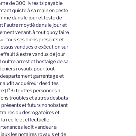
omme de 300 livres tz payable
ptant quicte à sa main en ceste
omme dans le jour et feste de
 l’autre moytié dans le jour et
nement venant, à tout quoy faire
sur tous ses biens présents et
dessus vandues o exécution sur
ffault à estre vandus de jour
oultre arrest et hostaige de sa
eniers royaulx pour tout
t despartement garrentage et
r audit acquéreur desdites
e (f°3) touttes personnes à
ns troubles et autres desbats
s présents et futurs nonobstant
traires ou desrogatoires et
la réelle et effectuelle
rtenances ledit vandeur a
iaux les notaires royauls et de