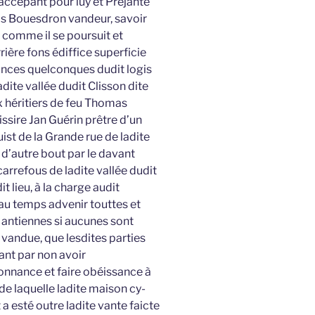
t accepant pour luy et Préjante
s Bouesdron vandeur, savoir
e comme il se poursuit et
rière fons édiffice superficie
nces quelconques dudit logis
dite vallée dudit Clisson dite
 héritiers de feu Thomas
ssire Jan Guérin prêtre d’un
uist de la Grande rue de ladite
t d’autre bout par le davant
carrefous de ladite vallée dudit
it lieu, à la charge audit
au temps advenir touttes et
 antiennes si aucunes sont
 vandue, que lesdites parties
ant par non avoir
onnance et faire obéissance à
 de laquelle ladite maison cy-
 esté outre ladite vante faicte