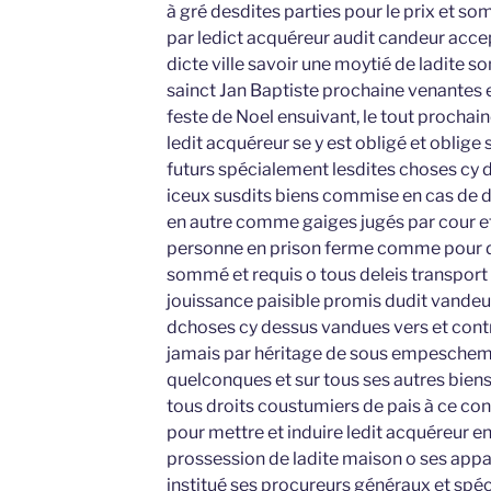
à gré desdites parties pour le prix et s
par ledict acquéreur audit candeur acce
dicte ville savoir une moytié de ladite s
sainct Jan Baptiste prochaine venantes et
feste de Noel ensuivant, le tout prochai
ledit acquéreur se y est obligé et oblige 
futurs spécialement lesdites choses cy 
iceux susdits biens commise en cas de de
en autre comme gaiges jugés par cour et 
personne en prison ferme comme pour d
sommé et requis o tous deleis transpor
jouissance paisible promis dudit vandeu
dchoses cy dessus vandues vers et contr
jamais par héritage de sous empescheme
quelconques et sur tous ses autres bien
tous droits coustumiers de pais à ce con
pour mettre et induire ledit acquéreur en 
prossession de ladite maison o ses appa
institué ses procureurs généraux et spéc