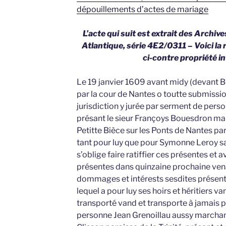
dépouillements d’actes de mariage
L’acte qui suit est extrait des Archi
Atlantique, série 4E2/0311 – Voici la r
ci-contre propriété int
Le 19 janvier 1609 avant midy (devant B
par la cour de Nantes o toutte submissi
jurisdiction y jurée par serment de perso
présant le sieur Françoys Bouesdron ma
Petitte Bièce sur les Ponts de Nantes par
tant pour luy que pour Symonne Leroy sa
s’oblige faire ratiffier ces présentes et 
présentes dans quinzaine prochaine ven
dommages et intérests sesdites présent
lequel a pour luy ses hoirs et héritiers v
transporté vand et transporte à jamais 
personne Jean Grenoillau aussy marchan