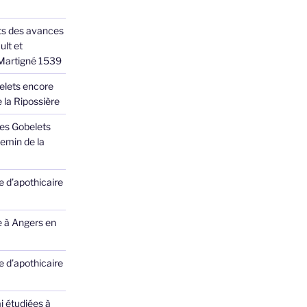
ts des avances
ult et
 Martigné 1539
elets encore
 la Ripossière
des Gobelets
emin de la
 d’apothicaire
e à Angers en
 d’apothicaire
ai étudiées à