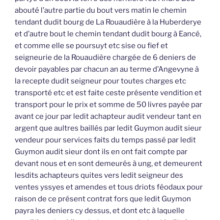
abouté l’autre partie du bout vers matin le chemin
tendant dudit bourg de La Rouaudière à la Huberderye
et d’autre bout le chemin tendant dudit bourg à Eancé,
et comme elle se poursuyt etc sise ou fief et
seigneurie de la Rouaudière chargée de 6 deniers de
devoir payables par chacun an au terme d’Angevyne à
la recepte dudit seigneur pour toutes charges etc
transporté etc et est faite ceste présente vendition et
transport pour le prix et somme de 50 livres payée par
avant ce jour par ledit achapteur audit vendeur tant en
argent que aultres baillés par ledit Guymon audit sieur
vendeur pour services faits du temps passé par ledit
Guymon audit sieur dont ils en ont fait compte par
devant nous et en sont demeurés à ung, et demeurent
lesdits achapteurs quites vers ledit seigneur des
ventes yssyes et amendes et tous driots féodaux pour
raison de ce présent contrat fors que ledit Guymon
payra les deniers cy dessus, et dont etc à laquelle