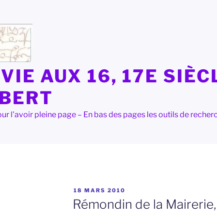
VIE AUX 16, 17E SIÈC
LBERT
e pour l'avoir pleine page – En bas des pages les outils de rec
PUBLIÉ
18 MARS 2010
LE
Rémondin de la Mairerie,