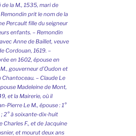
é de la M., 1535, mari de
 Remondin prit le nom de la
e Percault fille du seigneur
eurs enfants. – Remondin
 avec Anne de Baillet, veuve
de Cordouan, 1619. –
brée en 1602, épouse en
 M., gouverneur d’Oudon et
à Chantoceau. – Claude Le
 épouse Madeleine de Mont,
 et la Mairerie, où il
n-Pierre Le M., épouse : 1°
 ; 2° à soixante-dix-huit
e Charles F., et de Jacquine
asnier, et mourut deux ans