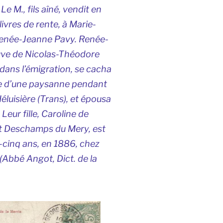
e M., fils aîné, vendit en
ivres de rente, à Marie-
Renée-Jeanne Pavy. Renée-
uve de Nicolas-Théodore
 dans l’émigration, se cacha
e d’une paysanne pendant
Héluisière (Trans), et épousa
eur fille, Caroline de
t Deschamps du Mery, est
-cinq ans, en 1886, chez
. (Abbé Angot,
Dict. de la