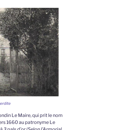
terdite
ndin Le Maire, qui prit le nom
vers 1660 au patronyme Le
à 3 pals d’or
(Selon
l’Armorial