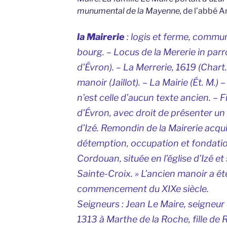
munumental de la Mayenne,
de l’abbé A
la Mairerie
: logis et ferme, commun
bourg. –
Locus de la Mererie in parr
d’Évron). –
La Merrerie,
1619 (Chart. 
manoir (Jaillot). –
La Mairie
(Ét. M.) 
n’est celle d’aucun texte ancien. – 
d’Évron, avec droit de présenter un
d’Izé. Remondin de la Mairerie acquit
détemption, occupation et fondatio
Cordouan, située en l’église d’Izé et
Sainte-Croix. » L’ancien manoir a ét
commencement du XIXe siècle.
Seigneurs
: Jean Le Maire, seigneur
1313 à Marthe de la Roche, fille de R