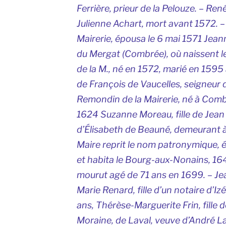
Ferrière, prieur de la Pelouze. – Ren
Julienne Achart, mort avant 1572. –
Mairerie, épousa le 6 mai 1571 Jeann
du Mergat (Combrée), où naissent l
de la M., né en 1572, marié en 1595
de François de Vaucelles, seigneur 
Remondin de la Mairerie, né à Com
1624 Suzanne Moreau, fille de Jean
d’Élisabeth de Beauné, demeurant 
Maire reprit le nom patronymique,
et habita le Bourg-aux-Nonains, 1649,
mourut agé de 71 ans en 1699. – Jea
Marie Renard, fille d’un notaire d’Izé
ans, Thérèse-Marguerite Frin, fille d
Moraine, de Laval, veuve d’André L