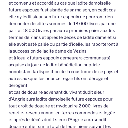
et convenu et accordé au cas que ladite damoiselle
future espouze fust aisnée de sa maison, en cedit cas
elle ny ledit sieur son futur espoulx ne pourront rien
demander desdites sommes de 18 000 livres par une
part et 18 000 livres par autre promises paier auxdits
termes de 7 ans et après le décès de ladite dame et si
elle avoit esté paiée ou partie d’icelle, les raporteront à
la succession de ladite dame de Vezins
et à iceulx futurs espoulx demeurera communauté
acquise du jour de ladite bénédiction nuptiale
nonobstant la disposition de la coustume de ce pays et
autres auxquelles pour ce regard ils ont dérogé et
dérogent
et cas de douaire advenant du vivant dudit sieur
d’Angrie aura ladite damoiselle future espouze pour
tout droit de douaire et mydouaire 2 000 livres de
renet et revenu annuel en terres commodes et logée
et après le décès dudit sieur d’Angrie aura sondit
douaire entier sur le total de leurs biens suivant les