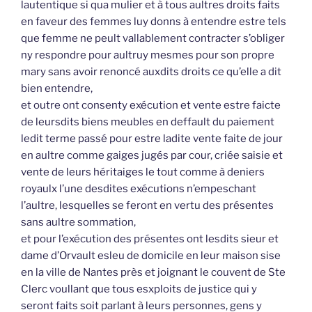
lautentique si qua mulier et à tous aultres droits faits
en faveur des femmes luy donns à entendre estre tels
que femme ne peult vallablement contracter s’obliger
ny respondre pour aultruy mesmes pour son propre
mary sans avoir renoncé auxdits droits ce qu’elle a dit
bien entendre,
et outre ont consenty exécution et vente estre faicte
de leursdits biens meubles en deffault du paiement
ledit terme passé pour estre ladite vente faite de jour
en aultre comme gaiges jugés par cour, criée saisie et
vente de leurs héritaiges le tout comme à deniers
royaulx l’une desdites exécutions n’empeschant
l’aultre, lesquelles se feront en vertu des présentes
sans aultre sommation,
et pour l’exécution des présentes ont lesdits sieur et
dame d’Orvault esleu de domicile en leur maison sise
en la ville de Nantes près et joignant le couvent de Ste
Clerc voullant que tous esxploits de justice qui y
seront faits soit parlant à leurs personnes, gens y