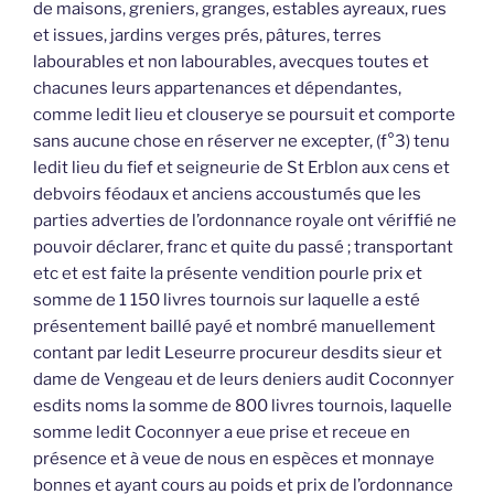
de maisons, greniers, granges, estables ayreaux, rues
et issues, jardins verges prés, pâtures, terres
labourables et non labourables, avecques toutes et
chacunes leurs appartenances et dépendantes,
comme ledit lieu et clouserye se poursuit et comporte
sans aucune chose en réserver ne excepter, (f°3) tenu
ledit lieu du fief et seigneurie de St Erblon aux cens et
debvoirs féodaux et anciens accoustumés que les
parties adverties de l’ordonnance royale ont vériffié ne
pouvoir déclarer, franc et quite du passé ; transportant
etc et est faite la présente vendition pourle prix et
somme de 1 150 livres tournois sur laquelle a esté
présentement baillé payé et nombré manuellement
contant par ledit Leseurre procureur desdits sieur et
dame de Vengeau et de leurs deniers audit Coconnyer
esdits noms la somme de 800 livres tournois, laquelle
somme ledit Coconnyer a eue prise et receue en
présence et à veue de nous en espèces et monnaye
bonnes et ayant cours au poids et prix de l’ordonnance