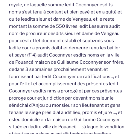
royale, de laquelle somme ledit Coconnyer esdits
noms s’est tenu à contant et bien payé et en a quité et
quite lesdits sieur et dame de Vengeau, et le reste
montant la somme de 550 livres ledit Leseurre audit
nom de procureur desdits sieur et dame de Vengeau
pour cest effet duement establi et soubzmis sous
ladite cour a promis doibt et demeure tenu les bailler
et payer (f°4) audit Coconnyer esdits noms en la ville
de Pouancé maison de Guillaume Coconnyer son frère,
dedans 3 sepmaines prochainement venant, et
fournissant par ledit Coconnyer de ratiffications .., et
pour l’effet et accomplissement des présentes ledit
Coconnyer esdits nms a prorogé et par ces présentes
proroge cour et juridiction par devant monsieur le
sénéchal d’Anjou ou monsieur son lieutenant et gens
tenans le siège présidial audit lieu, promis et juré …, et
esleu domicile en la maison de Guillaume Coconnyer
située en ladite ville de Pouancé … ; à laquelle vendition
et tout ce que dessus est dit tenir etc et lesdites