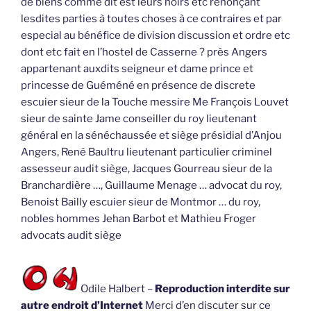
de biens comme dit est leurs hoirs etc renonçant
lesdites parties à toutes choses à ce contraires et par
especial au bénéfice de division discussion et ordre etc
dont etc fait en l’hostel de Casserne ? près Angers
appartenant auxdits seigneur et dame prince et
princesse de Guéméné en présence de discrete
escuier sieur de la Touche messire Me François Louvet
sieur de sainte Jame conseiller du roy lieutenant
général en la sénéchaussée et siège présidial d’Anjou
Angers, René Baultru lieutenant particulier criminel
assesseur audit siège, Jacques Gourreau sieur de la
Branchardière …, Guillaume Menage … advocat du roy,
Benoist Bailly escuier sieur de Montmor … du roy,
nobles hommes Jehan Barbot et Mathieu Froger
advocats audit siège
Odile Halbert –
Reproduction interdite sur
autre endroit d’Internet
Merci d’en discuter sur ce