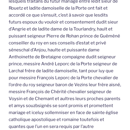
lesquels traitans du futur mariage entre ledit sieur de
Rouetz et ladite damoiselle de la Porte ont fait et
accordé ce que s’ensuit, c’est à savoir que lesdits
futurs espoux du vouloir et consentement dudit sieur
d’Angrie et de ladite dame de la Tourlandry, hault et
puissant seigneur Pierre de Rohan prince de Guéméné
conseiller du roy en ses conseils d’estat et privé
séneschal d’Anjou, haulte et puissante dame
Anthoinette de Bretaigne compaigne dudit seigneur
prince, messire André Leporc de la Porte seigneur de
Larchal frère de ladite damoiselle, tant pour luy que
pour messire François Leporc de la Porte chevalier de
l’ordre du roy seigneur baron de Vezins leur frère aisné,
messire François de Chérité chevalier seigneur de
Voysin et de Chemant et aultres leurs proches parents
et amys souzbsignés se sont promis et promettent
mariage et iceluy sollemniser en face de sainte église
catholique apostolique et romaine toutefois et
quantes que l’un en sera requis par l’autre