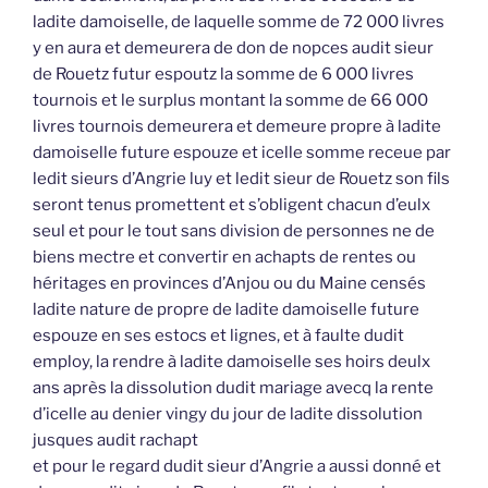
ladite damoiselle, de laquelle somme de 72 000 livres
y en aura et demeurera de don de nopces audit sieur
de Rouetz futur espoutz la somme de 6 000 livres
tournois et le surplus montant la somme de 66 000
livres tournois demeurera et demeure propre à ladite
damoiselle future espouze et icelle somme receue par
ledit sieurs d’Angrie luy et ledit sieur de Rouetz son fils
seront tenus promettent et s’obligent chacun d’eulx
seul et pour le tout sans division de personnes ne de
biens mectre et convertir en achapts de rentes ou
héritages en provinces d’Anjou ou du Maine censés
ladite nature de propre de ladite damoiselle future
espouze en ses estocs et lignes, et à faulte dudit
employ, la rendre à ladite damoiselle ses hoirs deulx
ans après la dissolution dudit mariage avecq la rente
d’icelle au denier vingy du jour de ladite dissolution
jusques audit rachapt
et pour le regard dudit sieur d’Angrie a aussi donné et