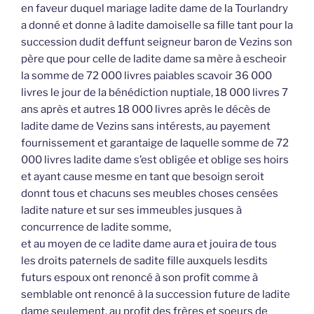
en faveur duquel mariage ladite dame de la Tourlandry
a donné et donne à ladite damoiselle sa fille tant pour la
succession dudit deffunt seigneur baron de Vezins son
père que pour celle de ladite dame sa mère à escheoir
la somme de 72 000 livres paiables scavoir 36 000
livres le jour de la bénédiction nuptiale, 18 000 livres 7
ans après et autres 18 000 livres après le décès de
ladite dame de Vezins sans intérests, au payement
fournissement et garantaige de laquelle somme de 72
000 livres ladite dame s’est obligée et oblige ses hoirs
et ayant cause mesme en tant que besoign seroit
donnt tous et chacuns ses meubles choses censées
ladite nature et sur ses immeubles jusques à
concurrence de ladite somme,
et au moyen de ce ladite dame aura et jouira de tous
les droits paternels de sadite fille auxquels lesdits
futurs espoux ont renoncé à son profit comme à
semblable ont renoncé à la succession future de ladite
dame seulement, au profit des frères et soeurs de