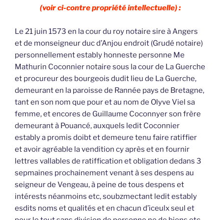
(voir ci-contre propriété intellectuelle) :
Le 21 juin 1573 en la cour du roy notaire sire à Angers
et de monseigneur duc d’Anjou endroit (Grudé notaire)
personnellement estably honneste personne Me
Mathurin Coconnier notaire sous la cour de La Guerche
et procureur des bourgeois dudit lieu de La Guerche,
demeurant en la paroisse de Rannée pays de Bretagne,
tant en son nom que pour et au nom de Olyve Viel sa
femme, et encores de Guillaume Coconnyer son frère
demeurant à Pouancé, auxquels ledit Coconnier
estably a promis doibt et demeure tenu faire ratiffier
et avoir agréable la vendition cy après et en fournir
lettres vallables de ratiffication et obligation dedans 3
sepmaines prochainement venant à ses despens au
seigneur de Vengeau, à peine de tous despens et
intérests néanmoins etc, soubzmectant ledit estably
esdits noms et qualités et en chacun d’iceulx seul et
pour le tout sans division de personne ne de biens etc