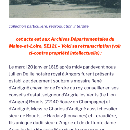
collection particulière, reproduction interdite
cet acte est aux Archives Départementales du
Maine-et-Loire, 5E121 – Voici sa retranscription (voir
ci-contre propriété intellectuelle) :
Le mardi 20 janvier 1618 après midy par devant nous
Jullien Deille notaire royal à Angers furent présents
establiz et deuement soubzmis messire René
d’Andigné chevalier de l’ordre du roy, conseiller en ses
conseils d’estat, seigneur d’Angrie les Vents (Le Lion
d’Angers) Rouets (72140 Rouez en Champagne) et
d’Andigné, Messire Charles d’Andigné aussi chevalier
sieur de Rouets, le Hardatz (Louvaines) et Leraudière,
fils unicque dudit sieur d’Angrie et de deffunte dame
Ancelle de la Roussardière vivante son espouze,