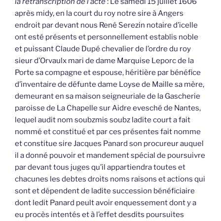
la retranscription de l’acte
: Le samedi 15 juillet 1606
après midy, en la court du roy notre sire à Angers
endroit par devant nous René Serezin notaire d’icelle
ont esté présents et personnellement establis noble
et puissant Claude Dupé chevalier de l’ordre du roy
sieur d’Orvaulx mari de dame Marquise Leporc de la
Porte sa compagne et espouse, héritière par bénéfice
d’inventaire de défunte dame Loyse de Maille sa mère,
demeurant en sa maison seigneuriale de la Gascherie
paroisse de La Chapelle sur Aidre evesché de Nantes,
lequel audit nom soubzmis soubz ladite court a fait
nommé et constitué et par ces présentes fait nomme
et constitue sire Jacques Panard son procureur auquel
il a donné pouvoir et mandement spécial de poursuivre
par devant tous juges qu’il appartiendra toutes et
chacunes les debtes droits noms raisons et actions qui
sont et dépendent de ladite succession bénéficiaire
dont ledit Panard peult avoir enquessement dont y a
eu procès intentés et à l’effet desdits poursuites