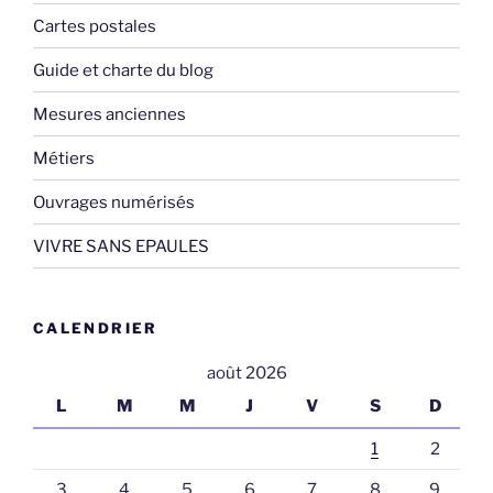
Cartes postales
Guide et charte du blog
Mesures anciennes
Métiers
Ouvrages numérisés
VIVRE SANS EPAULES
CALENDRIER
août 2026
L
M
M
J
V
S
D
1
2
3
4
5
6
7
8
9