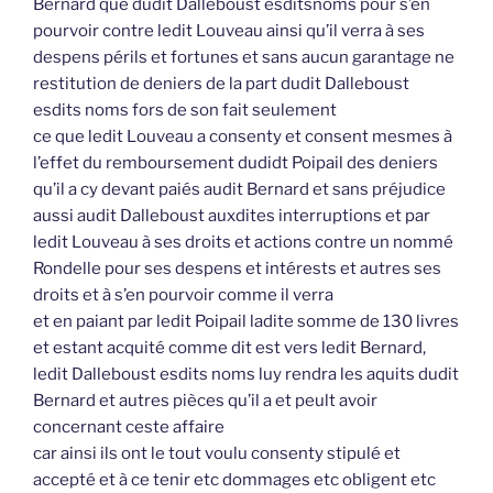
Bernard que dudit Dalleboust esditsnoms pour s’en
pourvoir contre ledit Louveau ainsi qu’il verra à ses
despens périls et fortunes et sans aucun garantage ne
restitution de deniers de la part dudit Dalleboust
esdits noms fors de son fait seulement
ce que ledit Louveau a consenty et consent mesmes à
l’effet du remboursement dudidt Poipail des deniers
qu’il a cy devant paiés audit Bernard et sans préjudice
aussi audit Dalleboust auxdites interruptions et par
ledit Louveau à ses droits et actions contre un nommé
Rondelle pour ses despens et intérests et autres ses
droits et à s’en pourvoir comme il verra
et en paiant par ledit Poipail ladite somme de 130 livres
et estant acquité comme dit est vers ledit Bernard,
ledit Dalleboust esdits noms luy rendra les aquits dudit
Bernard et autres pièces qu’il a et peult avoir
concernant ceste affaire
car ainsi ils ont le tout voulu consenty stipulé et
accepté et à ce tenir etc dommages etc obligent etc