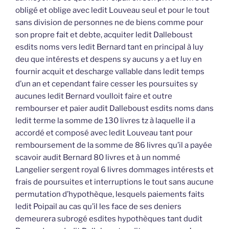
obligé et oblige avec ledit Louveau seul et pour le tout
sans division de personnes ne de biens comme pour
son propre fait et debte, acquiter ledit Dalleboust
esdits noms vers ledit Bernard tant en principal à luy
deu que intérests et despens sy aucuns y a et luy en
fournir acquit et descharge vallable dans ledit temps
d’un an et cependant faire cesser les poursuites sy
aucunes ledit Bernard voulloit faire et outre
rembourser et paier audit Dalleboust esdits noms dans
ledit terme la somme de 130 livres tz à laquelle il a
accordé et composé avec ledit Louveau tant pour
remboursement de la somme de 86 livres qu’il a payée
scavoir audit Bernard 80 livres et à un nommé
Langelier sergent royal 6 livres dommages intérests et
frais de poursuites et interruptions le tout sans aucune
permutation d’hypothèque, lesquels paiements faits
ledit Poipail au cas qu’il les face de ses deniers
demeurera subrogé esdites hypothèques tant dudit