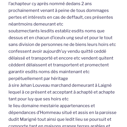
l’achapteur cy après nommé dedans 2 ans
prochainement venant à peine de tous dommages
pertes et intérests en cas de deffault, ces présentes
néantmoins demeurant etc
soubzmectants lesdits establiz esdits noms que
dessus et en chacun d’iceulx ung seul et pour le tout
sans division de personnes ne de biens leurs hoirs etc
confessent avoir aujourdh’uy vendu quitté ceddé
délaissé et transporté et encore etc vendent quitent
cèddent délaissent et transportent et promectent
garantir esdits noms dès maintenant etc
perpétuellement par héritage
à sire Jehan Louveau marchand demeurant à Laigné
lequel à ce présent et acceptant à achapté et achapte
tant pour luy que ses hoirs etc
le lieu domaine mestairie appartenances et
dépendances d’Hommeau situé et assis en la paroisse
dudit Marigné tout ainsi que ledit lieu se poursuit et
comporte tant en maisons grange terres arables et