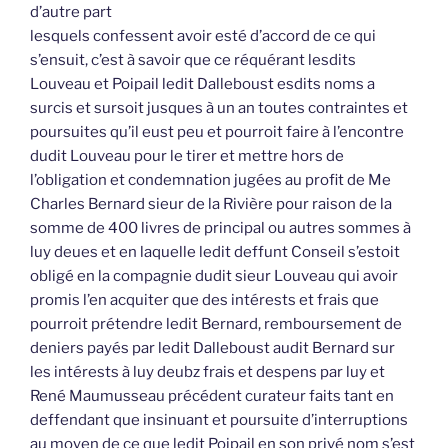
d’autre part
lesquels confessent avoir esté d’accord de ce qui
s’ensuit, c’est à savoir que ce réquérant lesdits
Louveau et Poipail ledit Dalleboust esdits noms a
surcis et sursoit jusques à un an toutes contraintes et
poursuites qu’il eust peu et pourroit faire à l’encontre
dudit Louveau pour le tirer et mettre hors de
l’obligation et condemnation jugées au profit de Me
Charles Bernard sieur de la Rivière pour raison de la
somme de 400 livres de principal ou autres sommes à
luy deues et en laquelle ledit deffunt Conseil s’estoit
obligé en la compagnie dudit sieur Louveau qui avoir
promis l’en acquiter que des intérests et frais que
pourroit prétendre ledit Bernard, remboursement de
deniers payés par ledit Dalleboust audit Bernard sur
les intérests à luy deubz frais et despens par luy et
René Maumusseau précédent curateur faits tant en
deffendant que insinuant et poursuite d’interruptions
au moyen de ce que ledit Poipail en son privé nom s’est