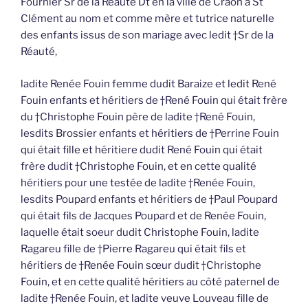
Fournier Sr de la Réauté Dt en la ville de Craon à St
Clément au nom et comme mère et tutrice naturelle
des enfants issus de son mariage avec ledit †Sr de la
Réauté,
ladite Renée Fouin femme dudit Baraize et ledit René
Fouin enfants et héritiers de †René Fouin qui était frère
du †Christophe Fouin père de ladite †René Fouin,
lesdits Brossier enfants et héritiers de †Perrine Fouin
qui était fille et héritiere dudit René Fouin qui était
frère dudit †Christophe Fouin, et en cette qualité
héritiers pour une testée de ladite †Renée Fouin,
lesdits Poupard enfants et héritiers de †Paul Poupard
qui était fils de Jacques Poupard et de Renée Fouin,
laquelle était soeur dudit Christophe Fouin, ladite
Ragareu fille de †Pierre Ragareu qui était fils et
héritiers de †Renée Fouin sœur dudit †Christophe
Fouin, et en cette qualité héritiers au côté paternel de
ladite †Renée Fouin, et ladite veuve Louveau fille de