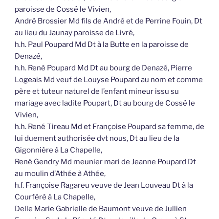
paroisse de Cossé le Vivien,
André Brossier Md fils de André et de Perrine Fouin, Dt
au lieu du Jaunay paroisse de Livré,
h.h. Paul Poupard Md Dt à la Butte en la paroisse de
Denazé,
h.h. René Poupard Md Dt au bourg de Denazé, Pierre
Logeais Md veuf de Louyse Poupard au nom et comme
père et tuteur naturel de l’enfant mineur issu su
mariage avec ladite Poupart, Dt au bourg de Cossé le
Vivien,
h.h. René Tireau Md et Françoise Poupard sa femme, de
lui duement authorisée dvt nous, Dt au lieu de la
Gigonnière à La Chapelle,
René Gendry Md meunier mari de Jeanne Poupard Dt
au moulin d’Athée à Athée,
h.f. Françoise Ragareu veuve de Jean Louveau Dt à la
Courféré à La Chapelle,
Delle Marie Gabrielle de Baumont veuve de Jullien