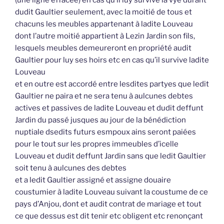
(une ligne effacée) en cas qu’il luy survive la vye durant
dudit Gaultier seulement, avec la moitié de tous et
chacuns les meubles appartenant à ladite Louveau
dont l’autre moitié appartient à Lezin Jardin son fils,
lesquels meubles demeureront en propriété audit
Gaultier pour luy ses hoirs etc en cas qu’il survive ladite
Louveau
et en outre est accordé entre lesdites partyes que ledit
Gaultier ne paira et ne sera tenu à aulcunes debtes
actives et passives de ladite Louveau et dudit deffunt
Jardin du passé jusques au jour de la bénédiction
nuptiale dsedits futurs esmpoux ains seront paiées
pour le tout sur les propres immeubles d’icelle
Louveau et dudit deffunt Jardin sans que ledit Gaultier
soit tenu à aulcunes des debtes
et a ledit Gaultier assigné et assigne douaire
coustumier à ladite Louveau suivant la coustume de ce
pays d’Anjou, dont et audit contrat de mariage et tout
ce que dessus est dit tenir etc obligent etc renonçant