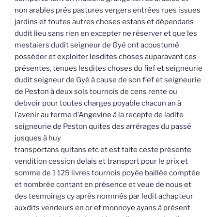
non arables prés pastures vergers entrées rues issues
jardins et toutes autres choses estans et dépendans
dudit lieu sans rien en excepter ne réserver et que les
mestaiers dudit seigneur de Gyé ont acoustumé
posséder et exploiter lesdites choses auparavant ces
présentes, tenues lesdites choses du fief et seigneurie
dudit seigneur de Gyé à cause de son fief et seigneurie
de Peston à deux sols tournois de cens rente ou
debvoir pour toutes charges poyable chacun an à
l’avenir au terme d’Angevine à la recepte de ladite
seigneurie de Peston quites des arrérages du passé
jusques à huy
transportans quitans etc et est faite ceste présente
vendition cession delais et transport pour le prix et
somme de 1 125 livres tournois poyée baillée comptée
et nombrée contant en présence et veue de nous et
des tesmoings cy après nommés par ledit achapteur
auxdits vendeurs en or et monnoye ayans à présent