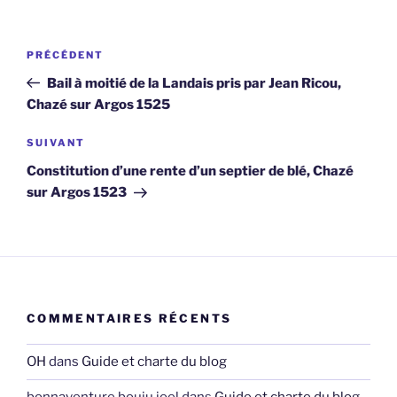
Navigation
Article
PRÉCÉDENT
de
précédent
Bail à moitié de la Landais pris par Jean Ricou,
l’article
Chazé sur Argos 1525
Article
SUIVANT
suivant
Constitution d’une rente d’un septier de blé, Chazé
sur Argos 1523
COMMENTAIRES RÉCENTS
OH
dans
Guide et charte du blog