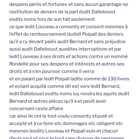
despens périls et fortunes et sans aucun garantage ne
restitution de deniers de la part dudit Dalleboust
esdits noms fors de son fait seulement
ce que ledit Louveau a consenty et consent mesmes à
l’effet du remboursement dudidt Poipail des deniers
qu’il a cy devant paiés audit Bernard et sans préjudice
aussi audit Dalleboust auxdites interruptions et par
ledit Louveau à ses droits et actions contre un nommé
Rondelle pour ses despens et intérests et autres ses
droits et à s’en pourvoir comme il verra
et en paiant par ledit Poipail ladite somme de 130 livres
et estant acquité comme dit est vers ledit Bernard,
ledit Dalleboust esdits noms luy rendra les aquits dudit
Bernard et autres pièces qu’il a et peult avoir
concernant ceste affaire
car ainsi ils ont le tout voulu consenty stipulé et
accepté et à ce tenir etc dommages etc obligent etc
mesmes lesdits Louveau et Poipail eulx et chacun
d’eulx seul et pour le tout sans division de personnes