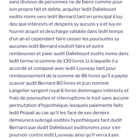
sans division de personnes ne de biens comme pour
son propre fait et debte, acquiter ledit Dalleboust
esdits noms vers ledit Bernard tant en principal à luy
deu que intérests et despens sy aucuns y a et luy en
fournir acquit et descharge vallable dans ledit temps
d’un an et cependant faire cesser les poursuites sy
aucunes ledit Bernard voulloit faire et outre
rembourser et paier audit Dalleboust esdits noms dans
ledit terme la somme de 130 livres tz à laquelle il a
accordé et composé avec ledit Louveau tant pour
remboursement de la somme de 86 livres qu’il a payée
scavoir audit Bernard 80 livres et à un nommé
Langelier sergent royal 6 livres dommages intérests et
frais de poursuites et interruptions le tout sans aucune
permutation d’hypothèque, lesquels paiements faits
ledit Poipail au cas qu’il les face de ses deniers
demeurera subrogé esdites hypothèques tant dudit
Bernard que dudit Dalleboust esditsnoms pour s’en
pourvoir contre ledit Louveau ainsi qu’il verra à ses