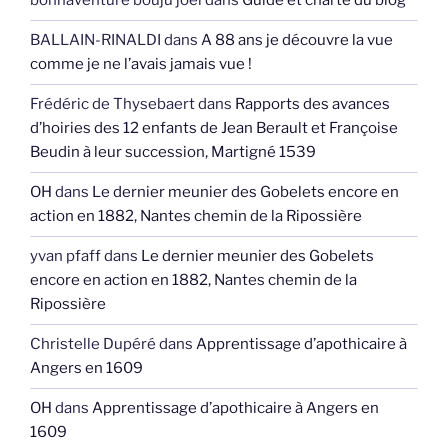
bonnaventure bouju joel
dans
Guide et charte du blog
BALLAIN-RINALDI
dans
A 88 ans je découvre la vue
comme je ne l’avais jamais vue !
Frédéric de Thysebaert
dans
Rapports des avances
d’hoiries des 12 enfants de Jean Berault et Françoise
Beudin à leur succession, Martigné 1539
OH
dans
Le dernier meunier des Gobelets encore en
action en 1882, Nantes chemin de la Ripossière
yvan pfaff
dans
Le dernier meunier des Gobelets
encore en action en 1882, Nantes chemin de la
Ripossière
Christelle Dupéré
dans
Apprentissage d’apothicaire à
Angers en 1609
OH
dans
Apprentissage d’apothicaire à Angers en
1609