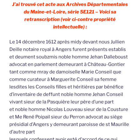
J’ai trouvé cet acte aux Archives Départementales
du Maine-et-Loire, série 5E121 – Voici sa
retranscription (voir ci-contre propriété
intellectuelle) :
Le 14 décembre 1612 après midy devant nous Jullien
Deille notaire royal à Angers furent présents establis
et deument soubzmis noble homme Jehan Dalleboust
advocat en parlement demeurant à Château-Gontier
tant comme mray de damoiselle Marie Conseil que
comme curateur à Marguerite Conseil sa femme
lesdites les Conseils filles et héritières par bénéfice
d’inventaire de deffunt noble homme Jehan Conseil
vivant sieur de la Pasquière leur père d’une part
et noble homme Nicolas Louveau sieur de la Cousture
et Me René Poipail sieur du Perron advocat au siège
présidial d’Angers y demeurant paroisse de st Maurille
d’autre part
lesquels confessent avoir esté d’accord de ce qui