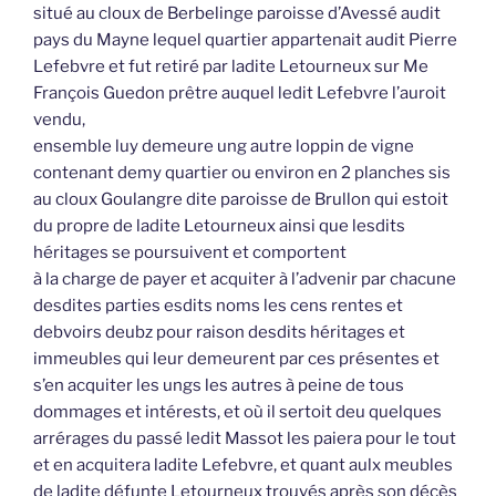
situé au cloux de Berbelinge paroisse d’Avessé audit
pays du Mayne lequel quartier appartenait audit Pierre
Lefebvre et fut retiré par ladite Letourneux sur Me
François Guedon prêtre auquel ledit Lefebvre l’auroit
vendu,
ensemble luy demeure ung autre loppin de vigne
contenant demy quartier ou environ en 2 planches sis
au cloux Goulangre dite paroisse de Brullon qui estoit
du propre de ladite Letourneux ainsi que lesdits
héritages se poursuivent et comportent
à la charge de payer et acquiter à l’advenir par chacune
desdites parties esdits noms les cens rentes et
debvoirs deubz pour raison desdits héritages et
immeubles qui leur demeurent par ces présentes et
s’en acquiter les ungs les autres à peine de tous
dommages et intérests, et où il sertoit deu quelques
arrérages du passé ledit Massot les paiera pour le tout
et en acquitera ladite Lefebvre, et quant aulx meubles
de ladite défunte Letourneux trouvés après son décès