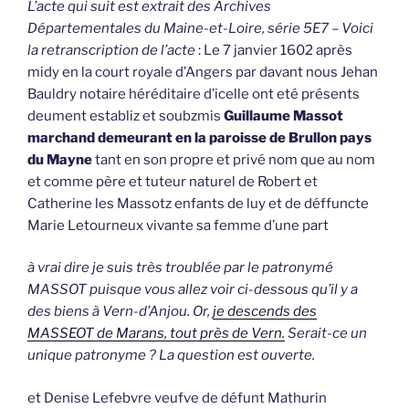
L’acte qui suit est extrait des Archives
Départementales du Maine-et-Loire, série 5E7 – Voici
la retranscription de l’acte
: Le 7 janvier 1602 après
midy en la court royale d’Angers par davant nous Jehan
Bauldry notaire héréditaire d’icelle ont eté présents
deument establiz et soubzmis
Guillaume Massot
marchand demeurant en la paroisse de Brullon pays
du Mayne
tant en son propre et privé nom que au nom
et comme père et tuteur naturel de Robert et
Catherine les Massotz enfants de luy et de déffuncte
Marie Letourneux vivante sa femme d’une part
à vrai dire je suis très troublée par le patronymé
MASSOT puisque vous allez voir ci-dessous qu’il y a
des biens à Vern-d’Anjou. Or,
je descends des
MASSEOT de Marans, tout près de Vern.
Serait-ce un
unique patronyme ? La question est ouverte.
et Denise Lefebvre veufve de défunt Mathurin