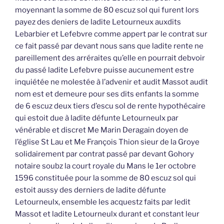
moyennant la somme de 80 escuz sol qui furent lors
payez des deniers de ladite Letourneux auxdits
Lebarbier et Lefebvre comme appert par le contrat sur
ce fait passé par devant nous sans que ladite rente ne
pareillement des arréraites qu’elle en pourrait debvoir
du passé ladite Lefebvre puisse aucunement estre
inquiétée ne molestée à l’advenir et audit Massot audit
nom est et demeure pour ses dits enfants la somme
de 6 escuz deux tiers d’escu sol de rente hypothécaire
qui estoit due à ladite défunte Letourneulx par
vénérable et discret Me Marin Deragain doyen de
l’église St Lau et Me François Thion sieur de la Groye
solidairement par contrat passé par devant Gohory
notaire soubz la court royale du Mans le 1er octobre
1596 constituée pour la somme de 80 escuz sol qui
estoit aussy des derniers de ladite défunte
Letourneulx, ensemble les acquestz faits par ledit
Massot et ladite Letourneulx durant et constant leur