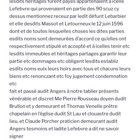
lesdits héritages furent payés appartenaient à icelle
Lefebvre qui provenaient en partie des 90 scuz cy
dessus mentionnez receuz par ledit défunt Lebarbier
et elle desdits Massot et Letourneux le 12 juin 1596
dont et de toutes lesquelles choses les dites parties
esdits noms sont demeurées d’accord ce qu’elles ont
respectivement stipulé et accepté et à icelles tenir etc
lesdits immeubles et héritages partages garantir leur
partie etc dommages etc obligent lesdits establiz
esdits noms eulx leurs hoirs avec tous et chacuns leurs
biens etc renonczant etc foy jugement condemnation
etc
fait et passé audit Angers à notre tablier présents
vénérable et discret Me Pierre Rousseau doyen dudit
Brullon et y demeurant et Thomas Venelle prêtre
chapelain en l’église dudit St Lau et clouastre dudit
lieu, et Claude Porcher praticien demeurant audit
Angers tesmoins et ladite Lefebvre a dit ne savoir
signer