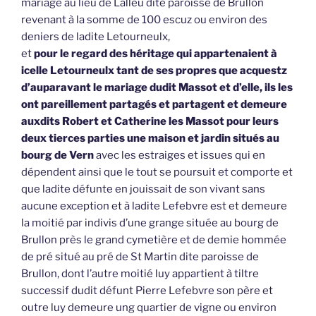
mariage au lieu de Lalleu dite paroisse de Brullon
revenant à la somme de 100 escuz ou environ des
deniers de ladite Letourneulx,
et
pour le regard des héritage qui appartenaient à
icelle Letourneulx tant de ses propres que acquestz
d’auparavant le mariage dudit Massot et d’elle, ils les
ont pareillement partagés et partagent et demeure
auxdits Robert et Catherine les Massot pour leurs
deux tierces parties une maison et jardin situés au
bourg de Vern
avec les estraiges et issues qui en
dépendent ainsi que le tout se poursuit et comporte et
que ladite défunte en jouissait de son vivant sans
aucune exception et à ladite Lefebvre est et demeure
la moitié par indivis d’une grange située au bourg de
Brullon près le grand cymetière et de demie hommée
de pré situé au pré de St Martin dite paroisse de
Brullon, dont l’autre moitié luy appartient à tiltre
successif dudit défunt Pierre Lefebvre son père et
outre luy demeure ung quartier de vigne ou environ