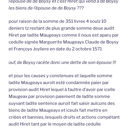
l’épouse de de Boysy et c’est Hiret qui vend à de Boysy
les biens de l’épouse de de Boysy ???
pour raison de la somme de 351 livres 4 soulz 10
deniers tz restant de plus grande somme deue audit
Hiret par ladite Maugeays comme il nous est aparu par
cedulle signée Marguerite Maugeays Claude de Boysy
et Françoys Joyliere en date du 2 octobre 1571
ouf, de Boysy racète donc une dette de son épouse !!!
et pour les causes y constenues et laquelle somme
ladite Maugeayx auroit esté condamnée paier par
provision audit Hiret lequel à faultre d’avoir par icelle
Maugeax par provision paiement de ladite somme
suyvant ladite sentence auroit fait saisir aulcuns des
biens de ladite Maugeayx et iceulx fait mettre en
criées et bannies, lesquels droits et actions compétant
audit Hiret tant par le moyen de ladite cedulle