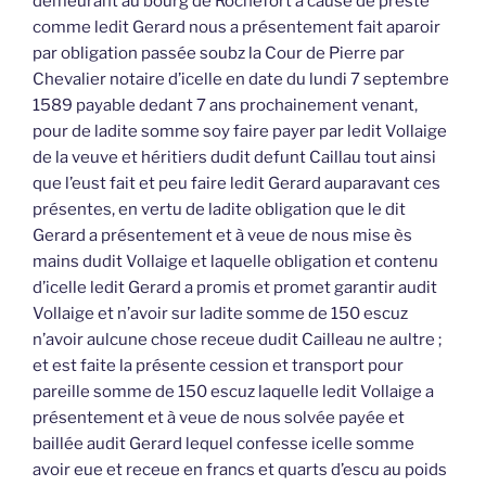
demeurant au bourg de Rochefort à cause de preste
comme ledit Gerard nous a présentement fait aparoir
par obligation passée soubz la Cour de Pierre par
Chevalier notaire d’icelle en date du lundi 7 septembre
1589 payable dedant 7 ans prochainement venant,
pour de ladite somme soy faire payer par ledit Vollaige
de la veuve et héritiers dudit defunt Caillau tout ainsi
que l’eust fait et peu faire ledit Gerard auparavant ces
présentes, en vertu de ladite obligation que le dit
Gerard a présentement et à veue de nous mise ès
mains dudit Vollaige et laquelle obligation et contenu
d’icelle ledit Gerard a promis et promet garantir audit
Vollaige et n’avoir sur ladite somme de 150 escuz
n’avoir aulcune chose receue dudit Cailleau ne aultre ;
et est faite la présente cession et transport pour
pareille somme de 150 escuz laquelle ledit Vollaige a
présentement et à veue de nous solvée payée et
baillée audit Gerard lequel confesse icelle somme
avoir eue et receue en francs et quarts d’escu au poids