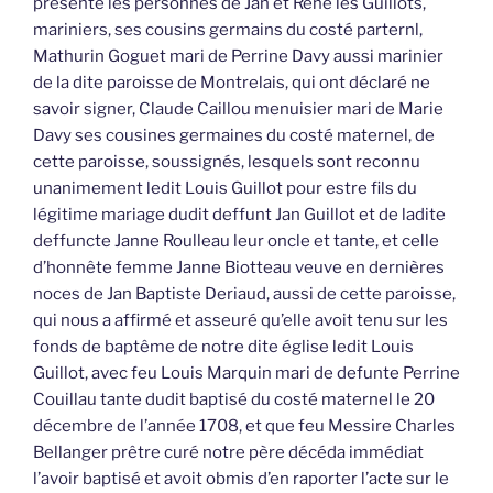
présenté les personnes de Jan et René les Guillots,
mariniers, ses cousins germains du costé parternl,
Mathurin Goguet mari de Perrine Davy aussi marinier
de la dite paroisse de Montrelais, qui ont déclaré ne
savoir signer, Claude Caillou menuisier mari de Marie
Davy ses cousines germaines du costé maternel, de
cette paroisse, soussignés, lesquels sont reconnu
unanimement ledit Louis Guillot pour estre fils du
légitime mariage dudit deffunt Jan Guillot et de ladite
deffuncte Janne Roulleau leur oncle et tante, et celle
d’honnête femme Janne Biotteau veuve en dernières
noces de Jan Baptiste Deriaud, aussi de cette paroisse,
qui nous a affirmé et asseuré qu’elle avoit tenu sur les
fonds de baptême de notre dite église ledit Louis
Guillot, avec feu Louis Marquin mari de defunte Perrine
Couillau tante dudit baptisé du costé maternel le 20
décembre de l’année 1708, et que feu Messire Charles
Bellanger prêtre curé notre père décéda immédiat
l’avoir baptisé et avoit obmis d’en raporter l’acte sur le