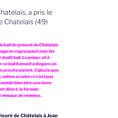
atelais, a pris le
e Chatelais (49)
e bail du prieuré de Châtelais
 page en regroupant avec les
udit bail. Le prieur vit à
ce bail il envoit à Angers un
n proche parent. J’ajoute que
 même si celui-ci n’est pas
semble bien être une terre
nt direct, le fermier
 3 niveaux de revenus.
rieuré de Châtelais à Jean