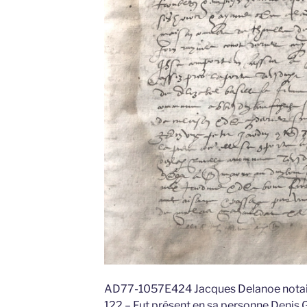
AD77-1057E424 Jacques Delanoe notair
122 – Fut présent en sa personne Denis