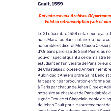
Gault, 1559
Cet acte est aux Archives Départemen
– Voici sa retranscription (voir ci-con
Le 21 décembre 1559 en la cour royale d
nous Marc Toublanc notaire de ladite c
honorable et discret Me Claude Closier p
d’Orléans paroisse de Saint Pierre, au
pouvoir spécial quant à ce de maistre Je
estudiant en l’université de Paris prieu
de Chastelais diocèse d’Angers membre
Aubin dudit Angers ordre Saint Benoist
fait aparoir par procuration en forme pa
à Paris par chacun de Jehan Cirue et Adr
notre sire au chastelet de Paris dabté
signée Crouee et Chapelain, copie de la
de Jehan Gault pour le soustenement de 
ledit Jehan Gault demeurant audit Chastel