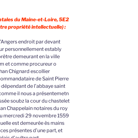
tales du Maine-et-Loire, 5E2
tre propriété intellectuelle) :
’Angers endroit par devant
our personnellement estably
rêtre demeurant en la ville
 nom et comme procureur o
han Chignard escollier
r commandataire de Saint Pierre
 dépendant de l’abbaye saint
 comme il nous a présentemetn
ssée soubz la cour du chastelet
ian Chappelain notaires du roy
e du mercredi 29 novembre 1559
quelle est demeurée ès mains
ces présentes d’une part, et
ais d’aultre part,