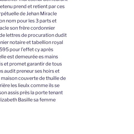
retenu prend et retient par ces
erpétuelle de Jehan Miracle
n nom pour les 3 parts et
acle son frère cordonnier
de lettres de procuration dudit
er notaire et tabellion royal
1595 pour l’effet cy après
uelle est demeurée es mains
is et promet garantir de tous
audit preneur ses hoirs et
e maison couverte de thuille de
ière les lieulx comme ils se
on assis près la porte tenant
Elizabeth Basille sa femme