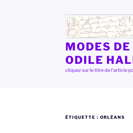
Aller
au
contenu
principal
MODES DE 
ODILE HA
cliquez sur le titre de l'articl
ÉTIQUETTE :
ORLÉANS