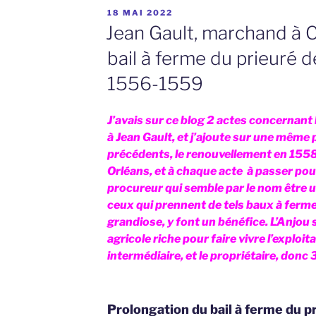
PUBLIÉ
18 MAI 2022
LE
Jean Gault, marchand à Ch
bail à ferme du prieuré d
1556-1559
J’avais sur ce blog 2 actes concernant l
à Jean Gault, et j’ajoute sur une même
précédents, le renouvellement en 1558 d
Orléans, et à chaque acte à passer pour 
procureur qui semble par le nom être u
ceux qui prennent de tels baux à ferme,
grandiose, y font un bénéfice. L’Anjou 
agricole riche pour faire vivre l’exploita
intermédiaire, et le propriétaire, donc
Prolongation du bail à ferme du p