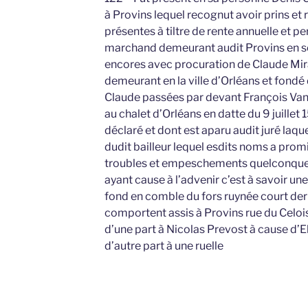
à Provins lequel recognut avoir prins et 
présentes à tiltre de rente annuelle et p
marchand demeurant audit Provins en so
encores avec procuration de Claude Mir
demeurant en la ville d’Orléans et fondé 
Claude passées par devant François Vanni
au chalet d’Orléans en datte du 9 juillet 
déclaré et dont est aparu audit juré laq
dudit bailleur lequel esdits noms a prom
troubles et empeschements quelconques 
ayant cause à l’advenir c’est à savoir un
fond en comble du fors ruynée court derr
comportent assis à Provins rue du Celois
d’une part à Nicolas Prevost à cause d’
d’autre part à une ruelle