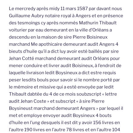
Le mercredy après midy 11 mars 1587 par davant nous
Guillaume Aubry notaire royal à Angers et en présence
des tesmoings cy après nommés Mathurin Thibault
voiturier par eau demeurant en la ville d’Orléans a
descendu en la maison de sire Pierre Boisineux
marchand Me apothicaire demeurant audit Angers 4
bieuts d’huile qu’il a dict luy avoir esté baillés par sire
Jehan Cotté marchand demeurant audit Orléans pour
mener conduire et livrer audit Boisineux, à l’endroit de
laquelle livraison ledit Boysineux a dict estre requis
peser lesdits bouls pour savoir si le nombre porté par
le mémoire et missive qui a esté envoyée par ledit
Thibault dabtée du 4 de ce mois soubzscript « lettre
audit Jehan Coste » et subscript « à sire Pierre
Boysineust marchand demeurant Angers » par lequel il
met et employe envoyer audit Boysineux 4 bouts
d’huile en l’ung desquels il est dit y avoir 156 livres en
l’aultre 190 livres en l’autre 78 livres et en l’aultre 104