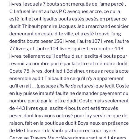
livres, lesquels 7 bouts sont merqués de l’ame percé J
C Lefusellier et au bas P C avecques ancre, ce qui a
esté fait et ont lesdits bouts estés pesés en présence
dudit Thibault par sire Jacques Jebu marchand espicier
demeurant en ceste dite ville, et a esté trouvé l’ung
desdits bouts peser 156 livres, l’autre 107 livres, l’autre
77 livres, et l’autre 104 livres, qui est en nombre 443
livres, tellement qu’il deffauld sur lesdits 4 bouts pour
revenir au nombre porté par la lettre et mémoire dudit
Coste 75 livres, dont ledit Boisineux nous a requis acte
ensemble audit Thibault de ce qu’il n’y a apparement
qu’il en ait … (
passage illisile de ratures
) que ledit Coste
en luy puisse imputé faulte ne demander payement du
nombre porté par la lettre dudit Coste mais seulement
de 443 livres que lesdits 4 bouts ont esté trouvés
peser, dont luy avons octroyé pour luy servir ce que de
raison, fait en la boutique dudit Boysineux en présence
de Me Lhouvert de Vaulx praticien en cour laye et
Gervaise Travers Me orfèvre demeurant audit Angers