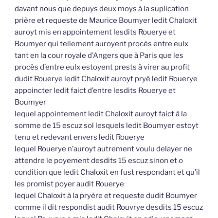
davant nous que depuys deux moys à la suplication
prière et requeste de Maurice Boumyer ledit Chaloxit
auroyt mis en appointement lesdits Rouerye et
Boumyer qui tellement auroyent procès entre eulx
tant en la cour royale d’Angers que à Paris que les
procès d’entre eulx estoyent prests à virer au profit
dudit Rouerye ledit Chaloxit auroyt pryé ledit Rouerye
appoincter ledit faict d’entre lesdits Rouerye et
Boumyer
lequel appointement ledit Chaloxit auroyt faict à la
somme de 15 escuz sol lesquels ledit Boumyer estoyt
tenu et redevant envers ledit Rouerye
lequel Rouerye n’auroyt autrement voulu delayer ne
attendre le poyement desdits 15 escuz sinon et o
condition que ledit Chaloxit en fust respondant et qu’il
les promist poyer audit Rouerye
lequel Chaloxit à la pryère et requeste dudit Boumyer
comme il dit respondist audit Rouvrye desdits 15 escuz