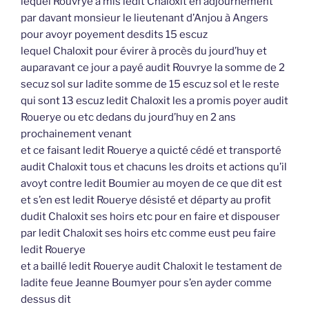
lequel Rouvrye a mis ledit Chaloxit en adjournement
par davant monsieur le lieutenant d’Anjou à Angers
pour avoyr poyement desdits 15 escuz
lequel Chaloxit pour évirer à procès du jourd’huy et
auparavant ce jour a payé audit Rouvrye la somme de 2
secuz sol sur ladite somme de 15 escuz sol et le reste
qui sont 13 escuz ledit Chaloxit les a promis poyer audit
Rouerye ou etc dedans du jourd’huy en 2 ans
prochainement venant
et ce faisant ledit Rouerye a quicté cédé et transporté
audit Chaloxit tous et chacuns les droits et actions qu’il
avoyt contre ledit Boumier au moyen de ce que dit est
et s’en est ledit Rouerye désisté et départy au profit
dudit Chaloxit ses hoirs etc pour en faire et dispouser
par ledit Chaloxit ses hoirs etc comme eust peu faire
ledit Rouerye
et a baillé ledit Rouerye audit Chaloxit le testament de
ladite feue Jeanne Boumyer pour s’en ayder comme
dessus dit