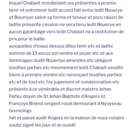
lequel Chaloxit nonobstant ces présentes a promis
tenir et entretenir ledit accord fait entre ledit Rouerye
et Boumyer selon sa forme et teneur et poru raison de
ladite présente cession ne sera tenu ledit Rouerye en
aucun garantaige vers ledit Chaloxit ne a restitution de
prix pour le baille
auxquelles choses dessus dites tenir etc et ladite
somme de 13 escuz sol rendre et poyer etc et aux
dommages dudit Rouertye amendes etc obligent
lesdites parties etc mesmement ledit Chaloxit sesdits
biens à prendre vendre etc renonçant lesdites parties
etc et de tout etc foy jugement et condemnation etc
présents à ce vénérable et discret maistre Jehan
Faifeu doyen de St Jehan Baptiste d’Angers et
Françoys Briend sergent royal demourant à Nyoyseau
tesmoings
fait et passé audit Angers en la maison de nous notaire
soubz signé les jour et an susdit