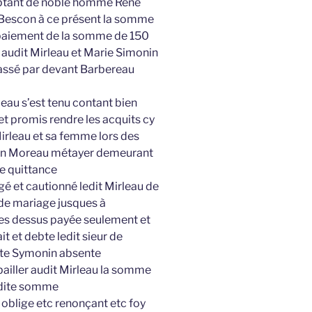
mptant de noble homme René
 Bescon à ce présent la somme
it paiement de la somme de 150
e audit Mirleau et Marie Simonin
assé par devant Barbereau
leau s’est tenu contant bien
 et promis rendre les acquits cy
Mirleau et sa femme lors des
Jehan Moreau métayer demeurant
te quittance
gé et cautionné ledit Mirleau de
 de mariage jusques à
es dessus payée seulement et
t et debte ledit sieur de
dite Symonin absente
bailler audit Mirleau la somme
ladite somme
tc oblige etc renonçant etc foy