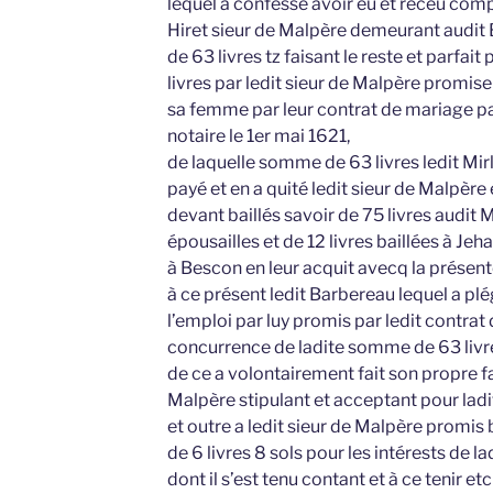
lequel a confessé avoir eu et receu co
Hiret sieur de Malpère demeurant audit
de 63 livres tz faisant le reste et parfa
livres par ledit sieur de Malpère promis
sa femme par leur contrat de mariage p
notaire le 1er mai 1621,
de laquelle somme de 63 livres ledit Mir
payé et en a quité ledit sieur de Malpère
devant baillés savoir de 75 livres audit 
épousailles et de 12 livres baillées à 
à Bescon en leur acquit avecq la présen
à ce présent ledit Barbereau lequel a plé
l’emploi par luy promis par ledit contrat
concurrence de ladite somme de 63 livr
de ce a volontairement fait son propre fai
Malpère stipulant et acceptant pour la
et outre a ledit sieur de Malpère promis 
de 6 livres 8 sols pour les intérests de 
dont il s’est tenu contant et à ce tenir e