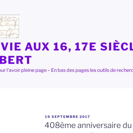
VIE AUX 16, 17E SIÈC
LBERT
e pour l'avoir pleine page – En bas des pages les outils de rec
PUBLIÉ
19 SEPTEMBRE 2017
LE
408ème anniversaire du 