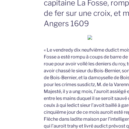
capitaine La Fosse, romp
de fer sur une croix, et mi
Angers 1609
« Le vendredy dix neufvième dudict moi
Fosse a esté rompu à coups de barre de fe
roue pour avoir vollé les deniers du roy, 
avoir chassé le sieur du Bois-Bernier, s
de Bois-Bernier, et la damoyselle de Bois
pour les crimes susdictz, M. de la Vare
Majesté, il y a ung mois, l’auroit assiégé 
entre les mains duquel il se seroit sauvé
ceulx à qui ledict sieur l’avoit baillé à ga
cinquième jour de ce mois auroit esté re
Flèche dans ladite maison par l’intelli
qui l’auroit trahy et livré audict prévost