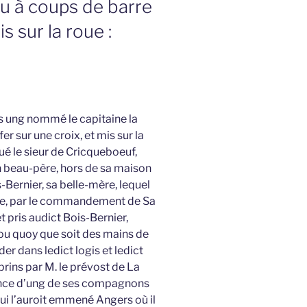
u à coups de barre
s sur la roue :
s ung nommé le capitaine la
r sur une croix, et mis sur la
tué le sieur de Cricqueboeuf,
on beau-père, hors de sa maison
-Bernier, sa belle-mère, lequel
nne, par le commandement de Sa
et pris audict Bois-Bernier,
 ou quoy que soit des mains de
rder dans ledict logis et ledict
prins par M. le prévost de La
gence d’ung de ses compagnons
 qui l’auroit emmené Angers où il