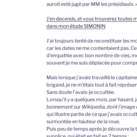
auroit esté jugé par MM les présidiaulx. »
J’en decends, et vous trouverez toutes 
dans mon étude SIMONIN
J’ai toujours tenté de reconstituer les 
car les dates ne me contentaient pas. Ce
d’empathie avec bon nombre de vies, mo
souvent je me suis déplacée pour compren
Mais lorsque j’avais travaillé le capitain
brigand, je ne m’étais tout à fait représe
Sans doute l’avais-je occultée.
Lorsqu’il y a quelques mois, par hasard, 
bonnement sur Wikipedia, dont l’image c
qui illustre partie de ce que j’avais occul
surmontée en hauteur de la roue.
Puis peu de temps après je découvre la 
supplice, qui était en fait en 2 temps :