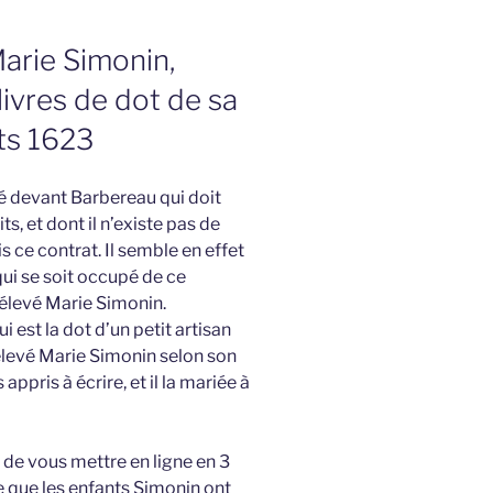
arie Simonin,
livres de dot de sa
ts 1623
sé devant Barbereau qui doit
s, et dont il n’existe pas de
s ce contrat. Il semble en effet
qui se soit occupé de ce
 élevé Marie Simonin.
i est la dot d’un petit artisan
 élevé Marie Simonin selon son
 appris à écrire, et il la mariée à
s de vous mettre en ligne en 3
ue que les enfants Simonin ont