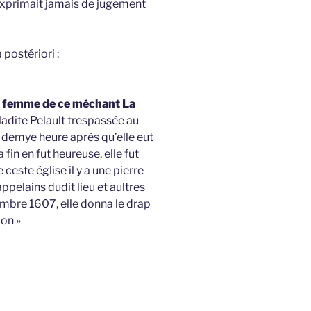
 n’exprimait jamais de jugement
 postériori :
e femme de ce méchant La
 ladite Pelault trespassée au
r demye heure après qu’elle eut
fin en fut heureuse, elle fut
ceste église il y a une pierre
ppelains dudit lieu et aultres
embre 1607, elle donna le drap
don »