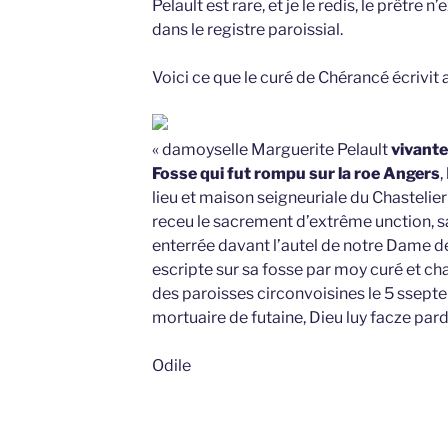
Pelault est rare, et je le redis, le prêtre
dans le registre paroissial.
Voici ce que le curé de Chérancé écrivit a
« damoyselle Marguerite Pelault
vivant
Fosse qui fut rompu sur la roe Angers
,
lieu et maison seigneuriale du Chastelie
receu le sacrement d’extrême unction, sa 
enterrée davant l’autel de notre Dame de 
escripte sur sa fosse par moy curé et cha
des paroisses circonvoisines le 5 ssept
mortuaire de futaine, Dieu luy facze par
Odile