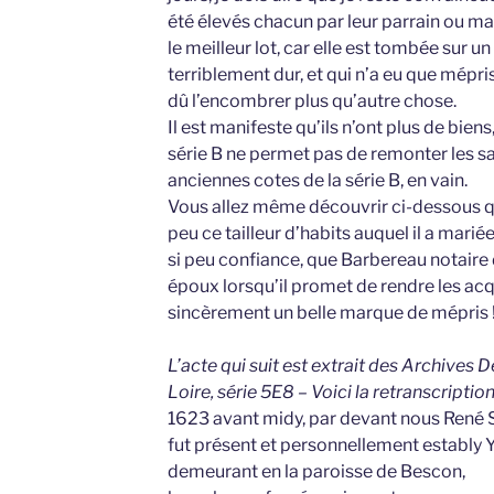
été élevés chacun par leur parrain ou mar
le meilleur lot, car elle est tombée sur un 
terriblement dur, et qui n’a eu que mépris 
dû l’encombrer plus qu’autre chose.
Il est manifeste qu’ils n’ont plus de bien
série B ne permet pas de remonter les saisi
anciennes cotes de la série B, en vain.
Vous allez même découvrir ci-dessous q
peu ce tailleur d’habits auquel il a mariée
si peu confiance, que Barbereau notaire
époux lorsqu’il promet de rendre les acq
sincèrement un belle marque de mépris 
L’acte qui suit est extrait des Archives
Loire, série 5E8 – Voici la retranscriptio
1623 avant midy, par devant nous René S
fut présent et personnellement estably Y
demeurant en la paroisse de Bescon,