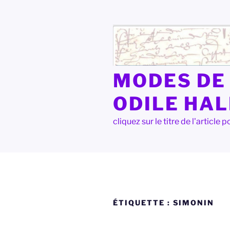
Aller
au
contenu
principal
MODES DE 
ODILE HA
cliquez sur le titre de l'articl
ÉTIQUETTE :
SIMONIN