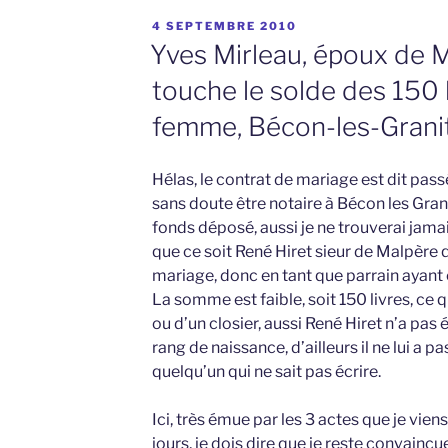
PUBLIÉ
4 SEPTEMBRE 2010
LE
Yves Mirleau, époux de M
touche le solde des 150 
femme, Bécon-les-Grani
Hélas, le contrat de mariage est dit pas
sans doute être notaire à Bécon les Granit
fonds déposé, aussi je ne trouverai jamai
que ce soit René Hiret sieur de Malpère 
mariage, donc en tant que parrain ayant
La somme est faible, soit 150 livres, ce qu
ou d’un closier, aussi René Hiret n’a pas
rang de naissance, d’ailleurs il ne lui a pas
quelqu’un qui ne sait pas écrire.
Ici, très émue par les 3 actes que je vien
jours, je dois dire que je reste convainc