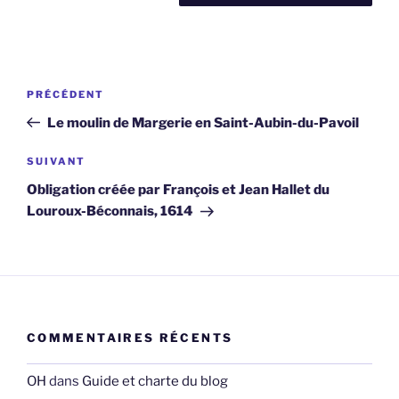
Navigation
Article
PRÉCÉDENT
de
précédent
Le moulin de Margerie en Saint-Aubin-du-Pavoil
l’article
Article
SUIVANT
suivant
Obligation créée par François et Jean Hallet du
Louroux-Béconnais, 1614
COMMENTAIRES RÉCENTS
OH
dans
Guide et charte du blog