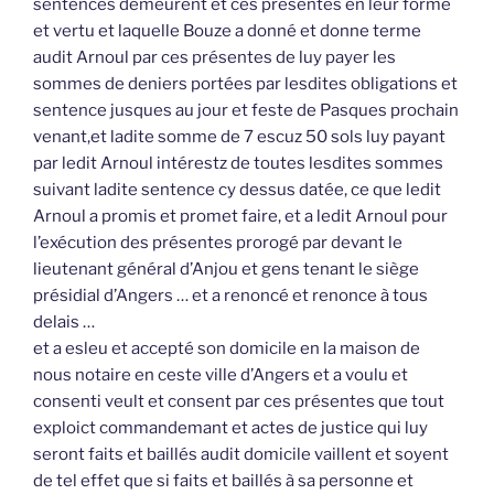
sentences demeurent et ces présentes en leur forme
et vertu et laquelle Bouze a donné et donne terme
audit Arnoul par ces présentes de luy payer les
sommes de deniers portées par lesdites obligations et
sentence jusques au jour et feste de Pasques prochain
venant,et ladite somme de 7 escuz 50 sols luy payant
par ledit Arnoul intérestz de toutes lesdites sommes
suivant ladite sentence cy dessus datée, ce que ledit
Arnoul a promis et promet faire, et a ledit Arnoul pour
l’exécution des présentes prorogé par devant le
lieutenant général d’Anjou et gens tenant le siège
présidial d’Angers … et a renoncé et renonce à tous
delais …
et a esleu et accepté son domicile en la maison de
nous notaire en ceste ville d’Angers et a voulu et
consenti veult et consent par ces présentes que tout
exploict commandemant et actes de justice qui luy
seront faits et baillés audit domicile vaillent et soyent
de tel effet que si faits et baillés à sa personne et