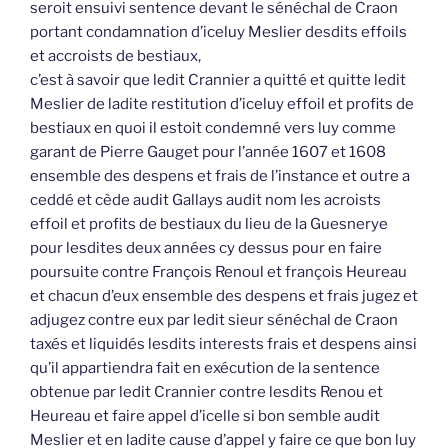
seroit ensuivi sentence devant le sénéchal de Craon
portant condamnation d’iceluy Meslier desdits effoils
et accroists de bestiaux,
c’est à savoir que ledit Crannier a quitté et quitte ledit
Meslier de ladite restitution d’iceluy effoil et profits de
bestiaux en quoi il estoit condemné vers luy comme
garant de Pierre Gauget pour l’année 1607 et 1608
ensemble des despens et frais de l’instance et outre a
ceddé et cède audit Gallays audit nom les acroists
effoil et profits de bestiaux du lieu de la Guesnerye
pour lesdites deux années cy dessus pour en faire
poursuite contre François Renoul et françois Heureau
et chacun d’eux ensemble des despens et frais jugez et
adjugez contre eux par ledit sieur sénéchal de Craon
taxés et liquidés lesdits interests frais et despens ainsi
qu’il appartiendra fait en exécution de la sentence
obtenue par ledit Crannier contre lesdits Renou et
Heureau et faire appel d’icelle si bon semble audit
Meslier et en ladite cause d’appel y faire ce que bon luy