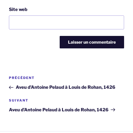
Site web
Navigation
Article
PRÉCÉDENT
de
précédent
Aveu d’Antoine Pelaud à Louis de Rohan, 1426
l’article
Article
SUIVANT
suivant
Aveu d’Antoine Pelaud à Louis de Rohan, 1426