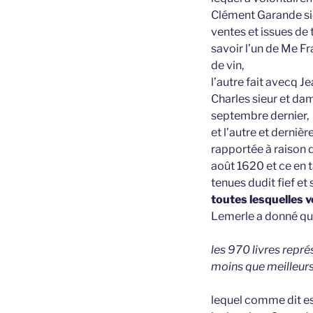
Clément Garande sie
ventes et issues de 
savoir l’un de Me Fr
de vin,
l’autre fait avecq J
Charles sieur et da
septembre dernier,
et l’autre et derniè
rapportée à raison d
août 1620 et ce en t
tenues dudit fief et 
toutes lesquelles 
Lemerle a donné qui
les 970 livres repré
moins que meilleurs
lequel comme dit es