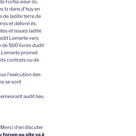
e Fortia sieur du
s tz dans d’huy en
e de ladite terre de
is et délivré ès
tes et issues ladite
ledit Lemerle vers
 de 500 livres dudit
it Lemerle promet
its contrats ou de
pour l’exécution des
es se sont
demeurant audit lieu
t
Merci d’en discuter
u forum ou site va à