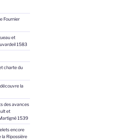
e Fournier
ueau et
Juvardeil 1583
et charte du
 découvre la
ts des avances
ult et
 Martigné 1539
elets encore
 la Ripossière