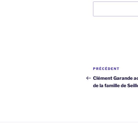
Navigation
Article
PRÉCÉDENT
de
précédent
Clément Garande ac
de la famille de Sei
l’article