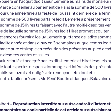
 paiera en l’acquit dudit sieur Lemerle ès mains de monsieur d
 Marcé conseiller au parlement de Paris la somme de 500 livre
our une année finie à la feste de Toussaint dernière de la ferm
 somme de 500 livres parfaire ledit Lemerle a présentement m
 somme de 15 livres tz faisant avec l’autre moitié desdites ven
 de laquelle somme de 15 livres ledit Hiret promet acquiter 
 et encores fournir à iceluy Lemerle quittance de ladite somme
r ladite année et dans d’huy en 3 sepmaines auquel temps led
ttance pure et simple en exécution des présentes au pied desd
on desdites ventes et issues
voulu stipulé et accepté par les dits Lemerle et Hiret lesquels 
de toutes pertes despens dommages et intérests des présent
blis soubzmis et obligés etc renonçant etc dont etc
n notre tablier présents Me René Boutin et Jacques Balavaine 
lbert –
Reproduction interdite sur autre endroit d’Interne
mmentaire ou copie partielle de cet article sur autre blog o