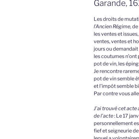
Garande, 1
Les droits de mutati
l’Ancien Régime,
de 
les ventes et issues
ventes, ventes et h
jours ou demandait u
les coutumes n’ont pa
pot de vin, les épingl
Je rencontre raremen
pot de vin semble êtr
et l’impôt semble bi
Par contre vous alle
J’ai trouvé cet act
de l’acte
: Le 17 ja
personnellement es
fief et seigneurie d
lequel a volontaire