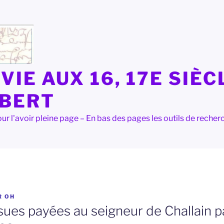
VIE AUX 16, 17E SIÈC
LBERT
e pour l'avoir pleine page – En bas des pages les outils de rec
R
OH
ssues payées au seigneur de Challain 