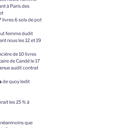
nt à Paris des
et
 livres 6 sols de pot
gout femme dudit
nt nous les 12 et 19
cière de 10 livres
taire de Candé le 17
tenue audit contrat
s
de quoy ledit
rait les 15 % à
on néanmoins que