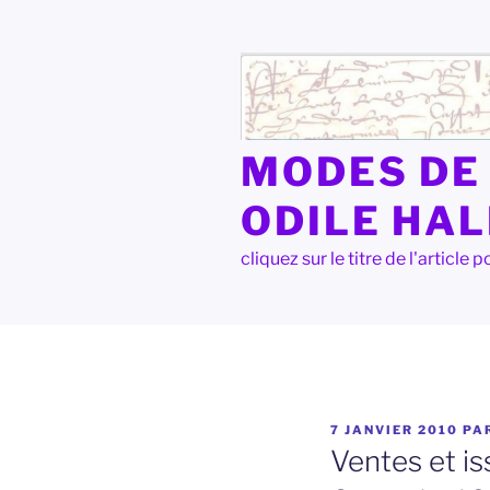
Aller
au
contenu
principal
MODES DE 
ODILE HA
cliquez sur le titre de l'articl
PUBLIÉ
7 JANVIER 2010
PA
LE
Ventes et i