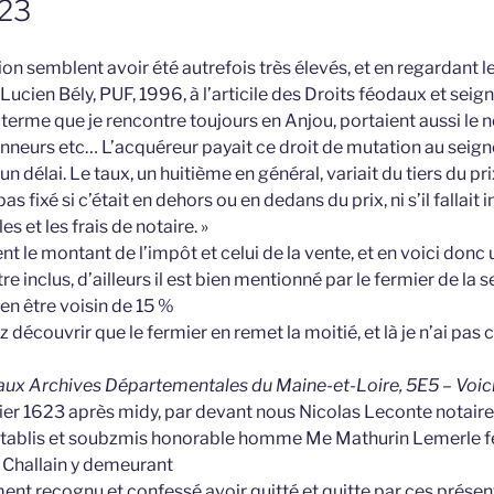
623
on semblent avoir été autrefois très élevés, et en regardant l
Lucien Bély, PUF, 1996, à l’articile des Droits féodaux et seigne
, terme que je rencontre toujours en Anjou, portaient aussi le 
onneurs etc… L’acquéreur payait ce droit de mutation au seign
n délai. Le taux, un huitième en général, variait du tiers du p
s fixé si c’était en dehors ou en dedans du prix, ni s’il fallait in
es et les frais de notaire. »
t le montant de l’impôt et celui de la vente, et en voici donc u
e inclus, d’ailleurs il est bien mentionné par le fermier de la 
en être voisin de 15 %
z découvrir que le fermier en remet la moitié, et là je n’ai pas 
e aux Archives Départementales du Maine-et-Loire, 5E5 – Voici 
nvier 1623 après midy, par devant nous Nicolas Leconte notair
tablis et soubzmis honorable homme Me Mathurin Lemerle fer
e Challain y demeurant
ment recognu et confessé avoir quitté et quitte par ces pré