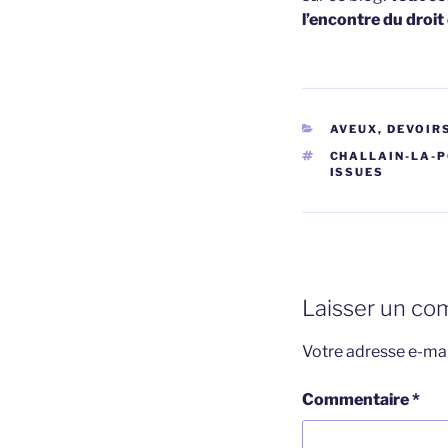
l’encontre du droit
CATÉGORIES
AVEUX, DEVOIR
ÉTIQUETTES
CHALLAIN-LA-
ISSUES
Laisser un co
Votre adresse e-mai
Commentaire
*