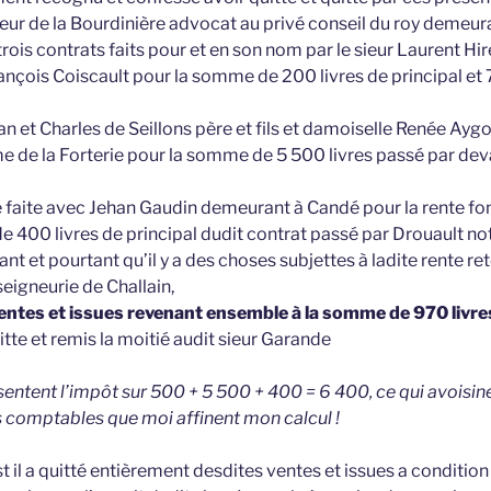
ur de la Bourdinière advocat au privé conseil du roy demeura
trois contrats faits pour et en son nom par le sieur Laurent Hir
ançois Coiscault pour la somme de 200 livres de principal et 7
ean et Charles de Seillons père et fils et damoiselle Renée Ay
me de la Forterie pour la somme de 5 500 livres passé par deva
re faite avec Jehan Gaudin demeurant à Candé pour la rente fon
e 400 livres de principal dudit contrat passé par Drouault no
ant et pourtant qu’il y a des choses subjettes à ladite rente re
seigneurie de Challain,
ventes et issues revenant ensemble à la somme de 970 livre
tte et remis la moitié audit sieur Garande
sentent l’impôt sur 500 + 5 500 + 400 = 6 400, ce qui avoisine
 comptables que moi affinent mon calcul !
t il a quitté entièrement desdites ventes et issues a conditi