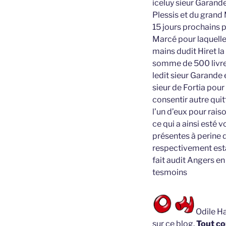
iceluy sieur Garande
Plessis et du grand
15 jours prochains p
Marcé pour laquelle
mains dudit Hiret la
somme de 500 livres
ledit sieur Garande
sieur de Fortia pou
consentir autre qui
l’un d’eux pour rais
ce qui a ainsi esté 
présentes à perine 
respectivement esta
fait audit Angers e
tesmoins
Odile Ha
sur ce blog.
Tout co