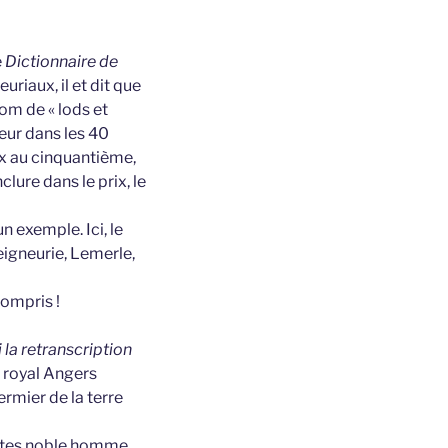
e
Dictionnaire de
uriaux, il et dit que
nom de « lods et
eur dans les 40
rix au cinquantième,
clure dans le prix, le
n exemple. Ici, le
seigneurie, Lemerle,
compris !
la retranscription
e royal Angers
mier de la terre
sentes noble homme