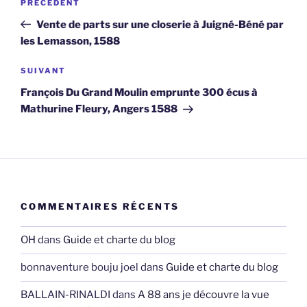
Article
PRÉCÉDENT
de
précédent
Vente de parts sur une closerie à Juigné-Béné par
l’article
les Lemasson, 1588
Article
SUIVANT
suivant
François Du Grand Moulin emprunte 300 écus à
Mathurine Fleury, Angers 1588
COMMENTAIRES RÉCENTS
OH
dans
Guide et charte du blog
bonnaventure bouju joel
dans
Guide et charte du blog
BALLAIN-RINALDI
dans
A 88 ans je découvre la vue