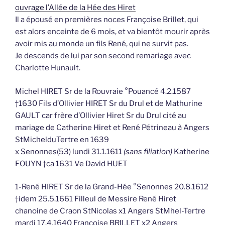
ouvrage l’Allée de la Hée des Hiret
Il a épousé en premières noces Françoise Brillet, qui
est alors enceinte de 6 mois, et va bientôt mourir après
avoir mis au monde un fils René, qui ne survit pas.
Je descends de lui par son second remariage avec
Charlotte Hunault.
Michel HIRET Sr de la Rouvraie °Pouancé 4.2.1587
†1630 Fils d’Ollivier HIRET Sr du Drul et de Mathurine
GAULT car frère d’Ollivier Hiret Sr du Drul cité au
mariage de Catherine Hiret et René Pétrineau à Angers
StMichelduTertre en 1639
x Senonnes(53) lundi 31.1.1611
(sans filiation)
Katherine
FOUYN †ca 1631 Ve David HUET
1-René HIRET Sr de la Grand-Hée °Senonnes 20.8.1612
†idem 25.5.1661 Filleul de Messire René Hiret
chanoine de Craon StNicolas x1 Angers StMhel-Tertre
mardi 17.4.1640 Françoise BRILLET x2 Angers