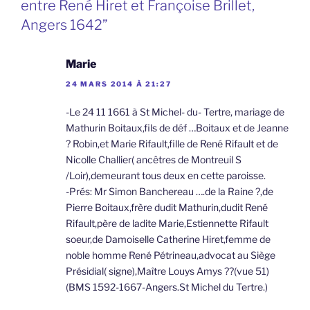
entre René Hiret et Françoise Brillet,
Angers 1642”
Marie
24 MARS 2014 À 21:27
-Le 24 11 1661 à St Michel- du- Tertre, mariage de
Mathurin Boitaux,fils de déf …Boitaux et de Jeanne
? Robin,et Marie Rifault,fille de René Rifault et de
Nicolle Challier( ancêtres de Montreuil S
/Loir),demeurant tous deux en cette paroisse.
-Prés: Mr Simon Banchereau ….de la Raine ?,de
Pierre Boitaux,frère dudit Mathurin,dudit René
Rifault,père de ladite Marie,Estiennette Rifault
soeur,de Damoiselle Catherine Hiret,femme de
noble homme René Pétrineau,advocat au Siège
Présidial( signe),Maître Louys Amys ??(vue 51)
(BMS 1592-1667-Angers.St Michel du Tertre.)