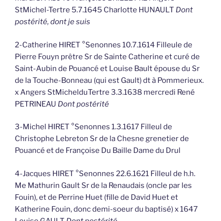
StMichel-Tertre 5.7.1645 Charlotte HUNAULT
Dont
postérité, dont je suis
2-Catherine HIRET °Senonnes 10.7.1614 Filleule de
Pierre Fouyn prêtre Sr de Sainte Catherine et curé de
Saint-Aubin de Pouancé et Louise Bault épouse du Sr
de la Touche-Bonneau (qui est Gault) dt à Pommerieux.
x Angers StMichelduTertre 3.3.1638 mercredi René
PETRINEAU
Dont postérité
3-Michel HIRET °Senonnes 1.3.1617 Filleul de
Christophe Lebreton Sr de la Chesne grenetier de
Pouancé et de Françoise Du Baille Dame du Drul
4-Jacques HIRET °Senonnes 22.6.1621 Filleul de h.h.
Me Mathurin Gault Sr de la Renaudais (oncle par les
Fouin), et de Perrine Huet (fille de David Huet et
Katherine Fouin, donc demi-soeur du baptisé) x 1647
Louise GAULT
Dont postérité