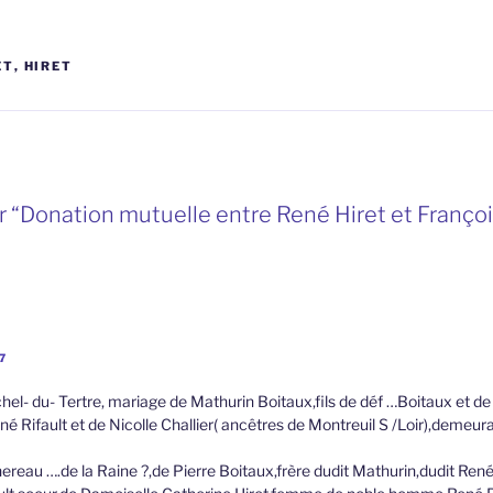
ET
,
HIRET
 “Donation mutuelle entre René Hiret et François
7
hel- du- Tertre, mariage de Mathurin Boitaux,fils de déf …Boitaux et de
René Rifault et de Nicolle Challier( ancêtres de Montreuil S /Loir),demeu
eau ….de la Raine ?,de Pierre Boitaux,frère dudit Mathurin,dudit René 