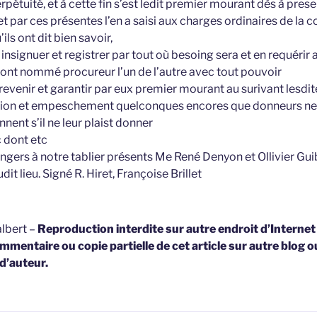
erpétuité, et à cette fin s’est ledit premier mourant dès à pre
 et par ces présentes l’en a saisi aux charges ordinaires de la
ils ont dit bien savoir,
r insignuer et registrer par tout où besoing sera et en requérir 
t ont nommé procureur l’un de l’autre avec tout pouvoir
evenir et garantir par eux premier mourant au surivant lesd
iction et empeschement quelconques encores que donneurs ne
nnent s’il ne leur plaist donner
c dont etc
 Angers à notre tablier présents Me René Denyon et Ollivier Gu
t lieu. Signé R. Hiret, Françoise Brillet
lbert –
Reproduction interdite sur autre endroit d’Interne
mmentaire ou copie partielle de cet article sur autre blog o
 d’auteur.