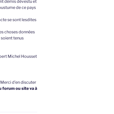
sent démis dévestu et
 coustume de ce pays
acte se sont lesdites
ites choses données
 soient tenus
ibert Michel Housset
t
Merci d’en discuter
u forum ou site va à