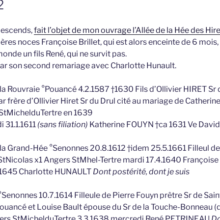
2
 descends,
fait l’objet de mon ouvrage l’Allée de la Hée des Hire
ères noces Françoise Brillet, qui est alors enceinte de 6 mois,
onde un fils René, qui ne survit pas.
par son second remariage avec Charlotte Hunault.
la Rouvraie °Pouancé 4.2.1587 †1630 Fils d’Ollivier HIRET Sr d
frère d’Ollivier Hiret Sr du Drul cité au mariage de Catherine
 StMichelduTertre en 1639
i 31.1.1611
(sans filiation)
Katherine FOUYN †ca 1631 Ve Davi
la Grand-Hée °Senonnes 20.8.1612 †idem 25.5.1661 Filleul de
StNicolas x1 Angers StMhel-Tertre mardi 17.4.1640 François
7.1645 Charlotte HUNAULT
Dont postérité, dont je suis
Senonnes 10.7.1614 Filleule de Pierre Fouyn prêtre Sr de Sain
ouancé et Louise Bault épouse du Sr de la Touche-Bonneau (qu
ers StMichelduTertre 3.3.1638 mercredi René PETRINEAU
Do