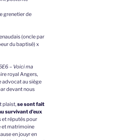
e grenetier de
Renaudais (oncle par
oeur du baptisé) x
 5E6 – Voici ma
ire royal Angers,
e advocat au siège
 par devant nous
t plaist,
se sont fait
au survivant d’eux
s et réputés pour
e et matrimoine
cause en jouyr en