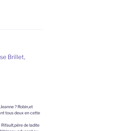
e Brillet,
 Jeanne ? Robin,et
rant tous deux en cette
Rifault,père de ladite