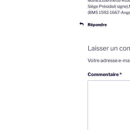
Marie,Estiennette Rif
Siège Présidial( signe
(BMS 1592-1667-Angers
Répondre
Laisser un co
Votre adresse e-mai
Commentaire
*