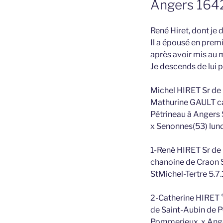
Angers 164
René Hiret, dont je
Il a épousé en premi
après avoir mis au m
Je descends de lui 
Michel HIRET Sr de 
Mathurine GAULT car 
Pétrineau à Angers
x Senonnes(53) lund
1-René HIRET Sr de 
chanoine de Craon 
StMichel-Tertre 5.
2-Catherine HIRET °
de Saint-Aubin de P
Pommerieux. x Ang