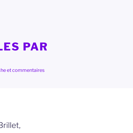
LES PAR
herche et commentaires
illet,