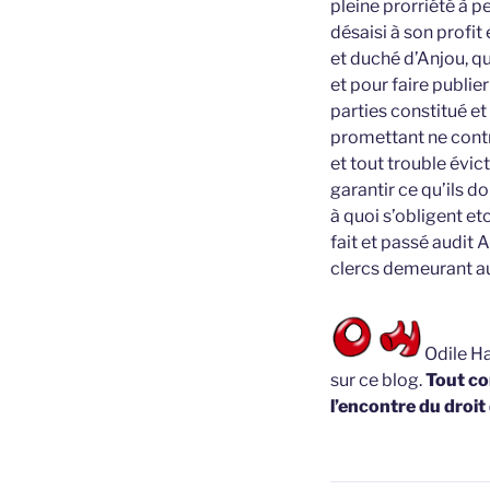
pleine prorriété à p
désaisi à son profit
et duché d’Anjou, qu’
et pour faire publie
parties constitué e
promettant ne contr
et tout trouble év
garantir ce qu’ils do
à quoi s’obligent et
fait et passé audit
clercs demeurant audi
Odile Ha
sur ce blog.
Tout co
l’encontre du droit