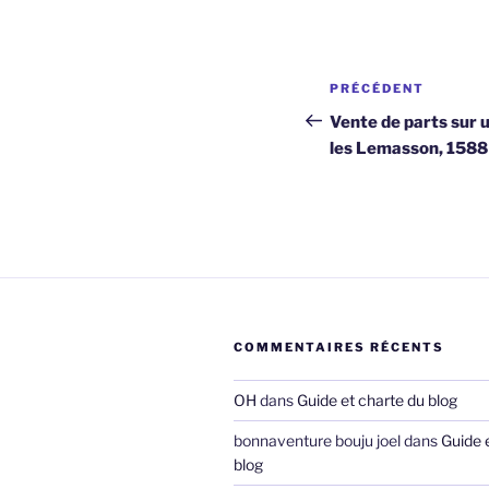
Navigation
Article
PRÉCÉDENT
de
précédent
Vente de parts sur 
les Lemasson, 1588
l’article
COMMENTAIRES RÉCENTS
OH
dans
Guide et charte du blog
bonnaventure bouju joel
dans
Guide 
blog