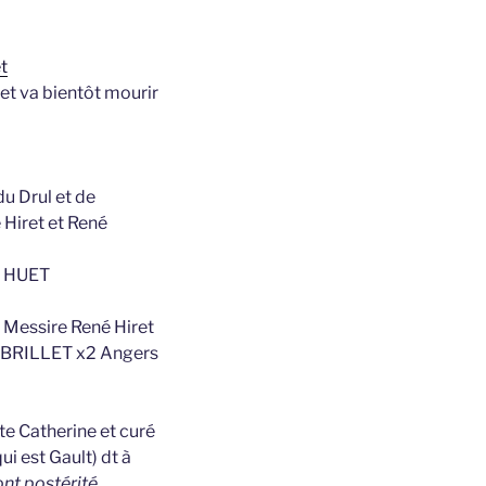
t
 et va bientôt mourir
u Drul et de
 Hiret et René
d HUET
 Messire René Hiret
e BRILLET x2 Angers
te Catherine et curé
i est Gault) dt à
nt postérité