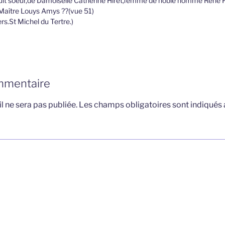
ault soeur,de Damoiselle Catherine Hiret,femme de noble homme René 
),Maître Louys Amys ??(vue 51)
.St Michel du Tertre.)
mmentaire
l ne sera pas publiée.
Les champs obligatoires sont indiqués