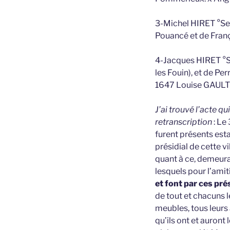
3-Michel HIRET °Sen
Pouancé et de Franç
4-Jacques HIRET °Se
les Fouin), et de Pe
1647 Louise GAUL
J’ai trouvé l’acte q
retranscription
: Le
furent présents est
présidial de cette v
quant à ce, demeuran
lesquels pour l’amiti
et font par ces pr
de tout et chacuns 
meubles, tous leurs
qu’ils ont et auront