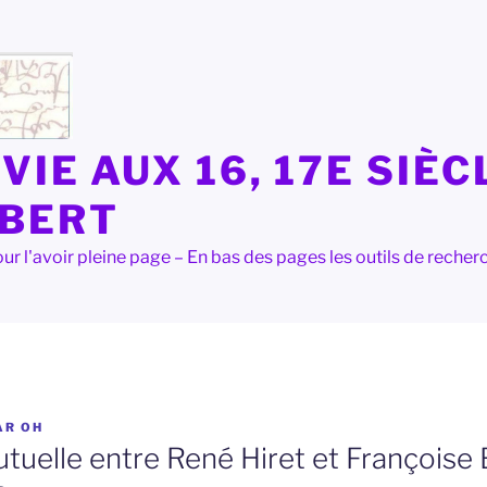
VIE AUX 16, 17E SIÈC
LBERT
e pour l'avoir pleine page – En bas des pages les outils de rec
AR
OH
uelle entre René Hiret et Françoise Br