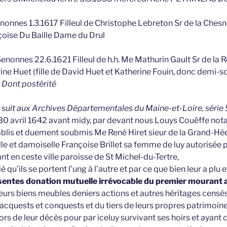
onnes 1.3.1617 Filleul de Christophe Lebreton Sr de la Chesn
oise Du Baille Dame du Drul
nonnes 22.6.1621 Filleul de h.h. Me Mathurin Gault Sr de la 
rrine Huet (fille de David Huet et Katherine Fouin, donc demi-s
T
Dont postérité
ui suit aux Archives Départementales du Maine-et-Loire, série
 30 avril 1642 avant midy, par devant nous Louys Couëffe nota
ablis et duement soubmis Me René Hiret sieur de la Grand-Hé
ille et damoiselle Françoise Brillet sa femme de luy autorisée
t en ceste ville paroisse de St Michel-du-Tertre,
é qu’ils se portent l’ung à l’autre et par ce que bien leur a plu e
ésentes donation mutuelle irrévocable du premier mourant 
leurs biens meubles deniers actions et autres héritages censé
 acquests et conquests et du tiers de leurs propres patrimoin
 lors de leur décès pour par iceluy survivant ses hoirs et ayant 