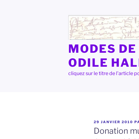
Aller
au
contenu
principal
MODES DE 
ODILE HA
cliquez sur le titre de l'articl
PUBLIÉ
29 JANVIER 2010
P
LE
Donation mut