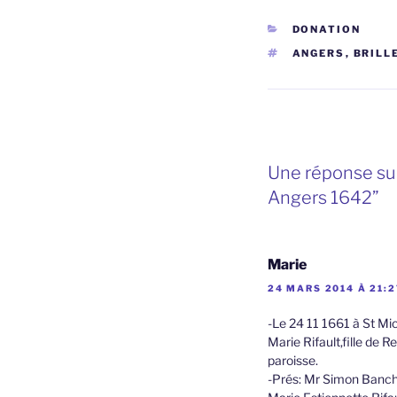
CATÉGORIES
DONATION
ÉTIQUETTES
ANGERS
,
BRILL
Une réponse sur
Angers 1642”
Marie
24 MARS 2014 À 21:2
-Le 24 11 1661 à St Mic
Marie Rifault,fille de 
paroisse.
-Prés: Mr Simon Bancher