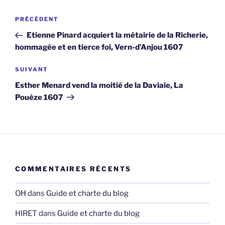
Navigation
Article
PRÉCÉDENT
de
précédent
Etienne Pinard acquiert la métairie de la Richerie,
l’article
hommagée et en tierce foi, Vern-d’Anjou 1607
Article
SUIVANT
suivant
Esther Menard vend la moitié de la Daviaie, La
Pouèze 1607
COMMENTAIRES RÉCENTS
OH
dans
Guide et charte du blog
HIRET
dans
Guide et charte du blog