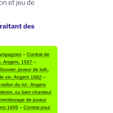
on et jeu de
traitant des
 campagnes
–
Contrat de
, Angers, 1557
–
ouvier, joueur de luth,
de vin, Angers 1582
–
violon du roi : Angers
ltérion, ou bien chanteur
prentissage de joueur
ers 1605
–
Contrat pour