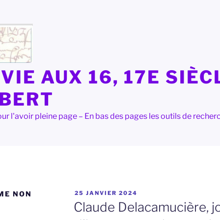
VIE AUX 16, 17E SIÈC
LBERT
e pour l'avoir pleine page – En bas des pages les outils de rec
PUBLIÉ
ME NON
25 JANVIER 2024
LE
Claude Delacamucière, j