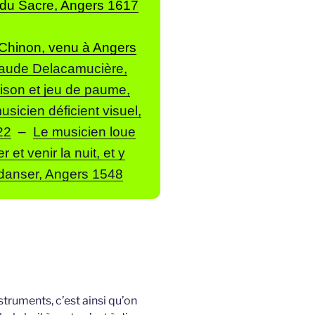
e du Sacre, Angers 1617
à Chinon, venu à Angers
aude Delacamucière,
aison et jeu de paume,
usicien déficient visuel,
22
–
Le musicien loue
 et venir la nuit, et y
 danser, Angers 1548
truments, c’est ainsi qu’on