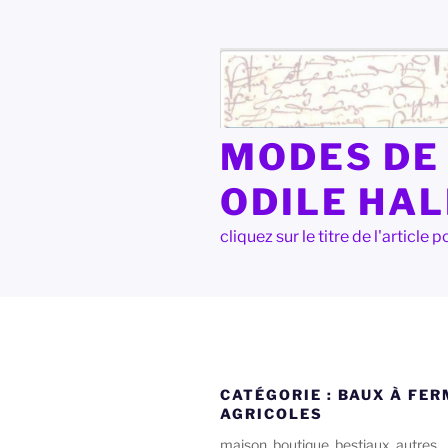
Aller
au
contenu
principal
MODES DE 
ODILE HA
cliquez sur le titre de l'articl
CATÉGORIE :
BAUX À FER
AGRICOLES
maison, boutique, bestiaux, autres