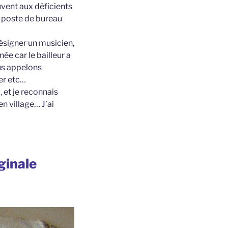
vent aux déficients
ai poste de bureau
désigner un musicien,
ée car le bailleur a
ous appelons
her etc…
 et je reconnais
en village… J’ai
iginale