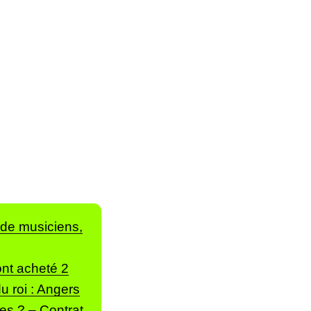
de musiciens,
ont acheté 2
u roi : Angers
mes ?
–
Contrat