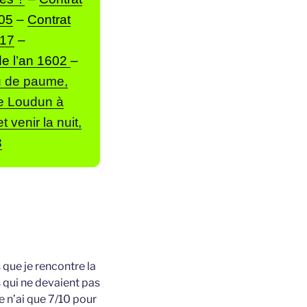
605
–
Contrat
617
–
de l’an 1602
–
u de paume,
de Loudun à
 venir la nuit,
8
 que je rencontre la
 qui ne devaient pas
je n’ai que 7/10 pour