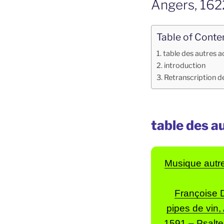
Angers, 162
Table of Conte
table des autres a
introduction
Retranscription de
table des a
Musique autr
Françoise D
pipes de vin
1591
–
Psalte