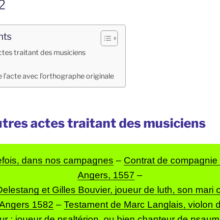
2
nts
ctes traitant des musiciens
 l’acte avec l’orthographe originale
utres actes traitant des musiciens
efois, dans nos campagnes
–
Contrat de compagnie 
Angers, 1557
–
elestang et Gilles Bouvier, joueur de luth, son mari 
, Angers 1582
–
Testament de Marc Langlais, violon d
ur : joueur de psaltérion, ou bien chanteur de psau