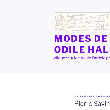
Aller
au
contenu
principal
MODES DE 
ODILE HA
cliquez sur le titre de l'articl
PUBLIÉ
27 JANVIER 2024
P
LE
Pierre Savin