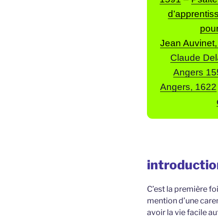
d’apprentis
pour
Jean Auvinet,
Claude Del
Angers 15
Angers, 1622
introductio
C’est la première fo
mention d’une caren
avoir la vie facile a