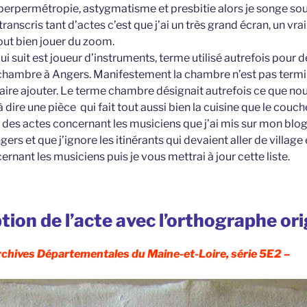
erpermétropie, astygmatisme et presbitie alors je songe sou
etranscris tant d’actes c’est que j’ai un très grand écran, un vr
tout bien jouer du zoom.
qui suit est joueur d’instruments, terme utilisé autrefois pour 
e chambre à Angers. Manifestement la chambre n’est pas termin
 faire ajouter. Le terme chambre désignait autrefois ce que n
 dire une pièce qui fait tout aussi bien la cuisine que le couc
e des actes concernant les musiciens que j’ai mis sur mon blog,
gers et que j’ignore les itinérants qui devaient aller de village 
rnant les musiciens puis je vous mettrai à jour cette liste.
tion de l’acte avec l’orthographe or
rchives Départementales du Maine-et-Loire, série 5E2 –