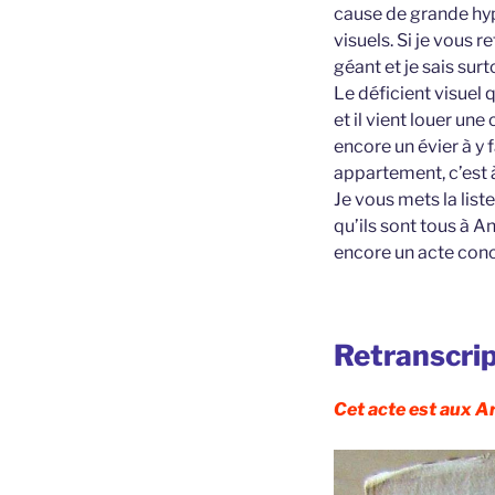
cause de grande hyp
visuels. Si je vous r
géant et je sais sur
Le déficient visuel 
et il vient louer un
encore un évier à y
appartement, c’est à
Je vous mets la list
qu’ils sont tous à An
encore un acte conce
Retranscrip
Cet acte est aux A