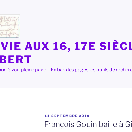
VIE AUX 16, 17E SIÈC
LBERT
e pour l'avoir pleine page – En bas des pages les outils de rec
PUBLIÉ
14 SEPTEMBRE 2010
LE
François Gouin baille à Gil