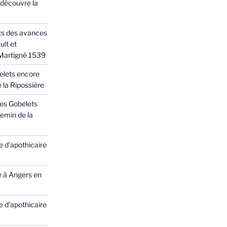
 découvre la
ts des avances
ult et
 Martigné 1539
elets encore
 la Ripossière
des Gobelets
emin de la
 d’apothicaire
e à Angers en
 d’apothicaire