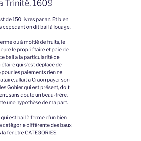
a Trinité, 1609
st de 150 livres par an. Et bien
is cepedant on dit bail à louage,
ferme ou à moitié de fruits, le
eure le propriétaire et paie de
 bail a la particularité de
iétaire qui s’est déplacé de
re pour les paiements rien ne
ocataire, allait à Craon payer son
rles Gohier qui est présent, doit
nt, sans doute un beau-frère,
reste une hypothèse de ma part.
ui est bail à ferme d’un bien
e catégorie différente des baux
ns la fenêtre CATEGORIES.