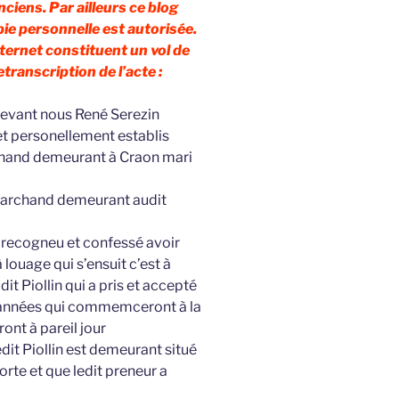
anciens. Par ailleurs ce blog
pie personnelle est autorisée.
nternet constituent un vol de
retranscription de l’acte :
evant nous René Serezin
et personellement establis
hand demeurant à Craon mari
 marchand demeurant audit
 recogneu et confessé avoir
à louage qui s’ensuit c’est à
dit Piollin qui a pris et accepté
3 années qui commemceront à la
ont à pareil jour
edit Piollin est demeurant situé
porte et que ledit preneur a