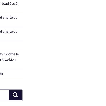
ai étudiées à
et charte du
et charte du
ay modifie le
nt, Le Lion
og
Recherche