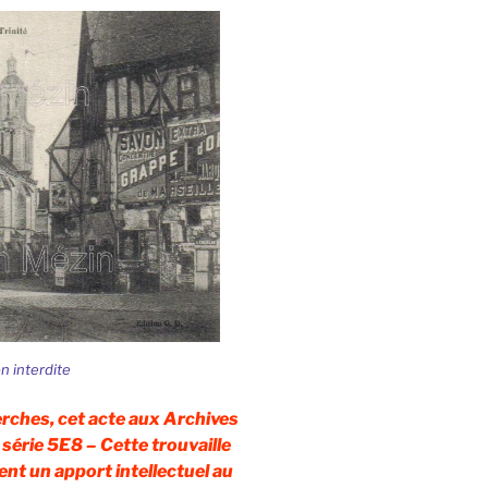
on interdite
erches, cet acte aux Archives
série 5E8 – Cette trouvaille
ent un apport intellectuel au