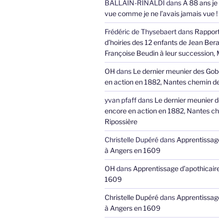
BALLAIN-RINALDI
dans
A 88 ans je
vue comme je ne l’avais jamais vue !
Frédéric de Thysebaert
dans
Rappor
d’hoiries des 12 enfants de Jean Bera
Françoise Beudin à leur succession,
OH
dans
Le dernier meunier des Gob
en action en 1882, Nantes chemin de
yvan pfaff
dans
Le dernier meunier 
encore en action en 1882, Nantes ch
Ripossière
Christelle Dupéré
dans
Apprentissage
à Angers en 1609
OH
dans
Apprentissage d’apothicair
1609
Christelle Dupéré
dans
Apprentissage
à Angers en 1609