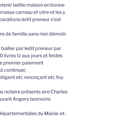
retenir ladite maison en bonne
rasse carreau et vitre et les y
parations ledit preneur s’est
re de famille sans rien démolir
t bailler par ledit preneur par
ivres tz aux jours et festes
 le premier paiement
à continuer,
bligent etc renonçant etc foy
s notaire présents sire Charles
urant Angers tesmoins
 Départementales du Maine-et-