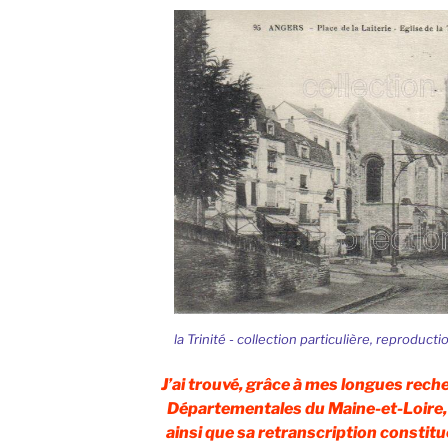
la Trinité - collection particulière, reproducti
J’ai trouvé, grâce à mes longues rech
Départementales du Maine-et-Loire, 
ainsi que sa retranscription constitu