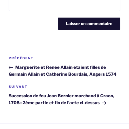
Navigation
Article
PRÉCÉDENT
de
précédent
Marguerite et Renée Allain étaient filles de
l’article
Germain Allain et Catherine Bourdais, Angers 1574
Article
SUIVANT
suivant
Succession de feu Jean Bernier marchand à Craon,
1705 : 2ème partie et fin de l’acte ci-dessus