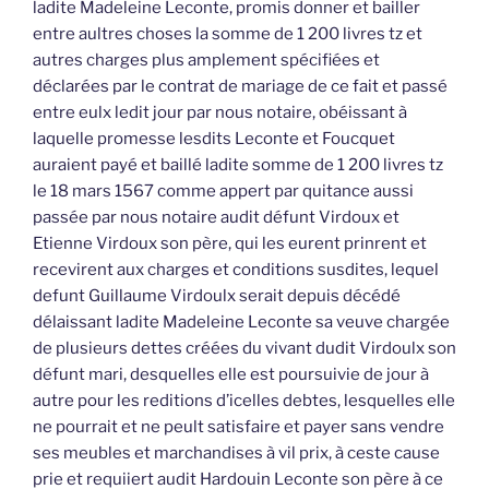
ladite Madeleine Leconte, promis donner et bailler
entre aultres choses la somme de 1 200 livres tz et
autres charges plus amplement spécifiées et
déclarées par le contrat de mariage de ce fait et passé
entre eulx ledit jour par nous notaire, obéissant à
laquelle promesse lesdits Leconte et Foucquet
auraient payé et baillé ladite somme de 1 200 livres tz
le 18 mars 1567 comme appert par quitance aussi
passée par nous notaire audit défunt Virdoux et
Etienne Virdoux son père, qui les eurent prinrent et
recevirent aux charges et conditions susdites, lequel
defunt Guillaume Virdoulx serait depuis décédé
délaissant ladite Madeleine Leconte sa veuve chargée
de plusieurs dettes créées du vivant dudit Virdoulx son
défunt mari, desquelles elle est poursuivie de jour à
autre pour les reditions d’icelles debtes, lesquelles elle
ne pourrait et ne peult satisfaire et payer sans vendre
ses meubles et marchandises à vil prix, à ceste cause
prie et requiiert audit Hardouin Leconte son père à ce