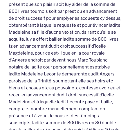
présent que son plaisir soit luy aider de la somme de
800 livres tournois soit par prest ou en advancement
de droit successif pour emplyer es acquests cy dessus,
obtempérant à laquelle requeste et pour évincer ladite
Madeleine sa fille d’aucne vexation, dsirant qu’elle se
acquite, luy a offert bailler ladite somme de 800 livres
tz en advancement dudit droit successif d’icelle
Magdeleine, pour ce est-il que en la cour royale
d’Angers endroit par devant nous Marc Toublanc
notaire de ladite cour personnellement esetablye
ladite Madeleine Leconte demeurante audit Angers
paroisse de la Trinité, soumettant elle ses hoirs etc
biens et choses etc au pouvoir etc confesse avoir eu et
receu en advancement dudit droit successif d’icelle
Madeleine et à laquelle ledit Leconte paye et baille,
compte et nombre manuellement comptant en
présence et à veue de nous et des témoings
souscripts, ladite somme de 800 livres en 80 double
ducats millerets d’or bons et de poids à 6 livres 10 sols