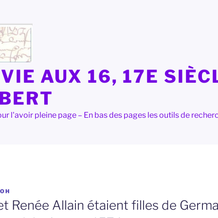
VIE AUX 16, 17E SIÈC
LBERT
e pour l'avoir pleine page – En bas des pages les outils de rec
OH
t Renée Allain étaient filles de Germai