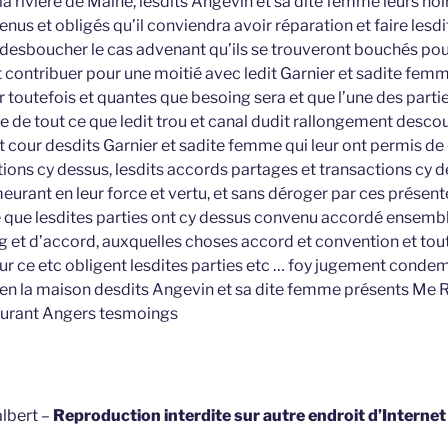
la rivière de Maine, lesdits Angevin et sa dite femme leurs hoi
nus et obligés qu’il conviendra avoir réparation et faire lesdi
t desboucher le cas advenant qu’ils se trouveront bouchés pou
t contribuer pour une moitié avec ledit Garnier et sadite femm
toutefois et quantes que besoing sera et que l’une des partie
 de tout ce que ledit trou et canal dudit rallongement descou
et cour desdits Garnier et sadite femme qui leur ont permis d
tions cy dessus, lesdits accords partages et transactions cy d
eurant en leur force et vertu, et sans déroger par ces présente
e que lesdites parties ont cy dessus convenu accordé ensembl
 et d’accord, auxquelles choses accord et convention et tout
sur ce etc obligent lesdites parties etc … foy jugement condem
en la maison desdits Angevin et sa dite femme présents Me R
urant Angers tesmoings
lbert –
Reproduction interdite sur autre endroit d’Interne