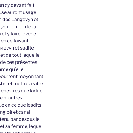
on cy devant fait
ause auront usage
ne des Langevyn et
longement et depar
t y faire lever et
 en ce faisant
ngevyn et sadite
et de tout laquelle
r de ces présentes
mme qu’elle
 pourront moyennant
tre et mettre à vitre
fenestres que ladite
e ni autres
ue en ce que lesdits
ng pé et canal
tenu par desous le
 et sa femme, lequel