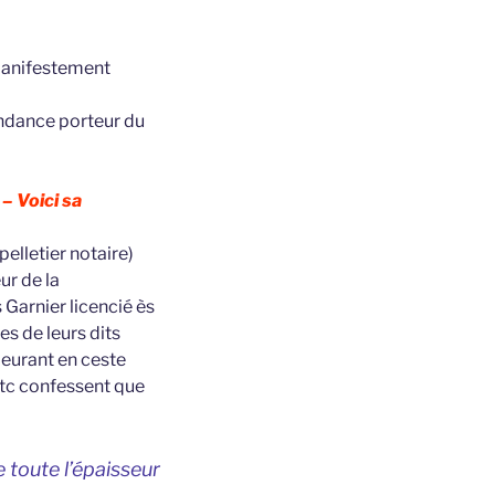
 manifestement
cendance porteur du
– Voici sa
elletier notaire)
ur de la
Garnier licencié ès
s de leurs dits
eurant en ceste
 etc confessent que
 toute l’épaisseur