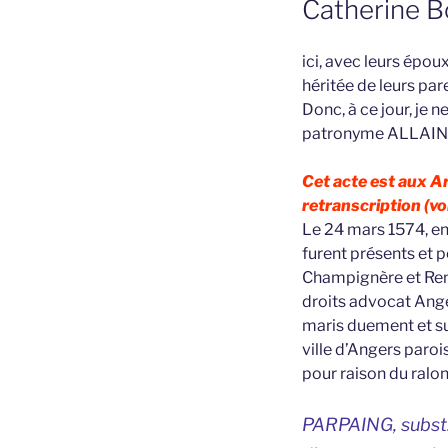
Catherine B
ici, avec leurs épo
héritée de leurs par
Donc, à ce jour, je 
patronyme ALLAIN
Cet acte est aux A
retranscription (voi
Le 24 mars 1574, en 
furent présents et 
Champignère et Ren
droits advocat Ange
maris duement et s
ville d’Angers paroi
pour raison du ral
PARPAING, subst. 