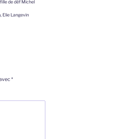
ille de déf Michel
n, Elie Langevin
 avec
*