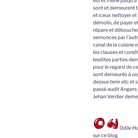
est et mène jusqu’à 
sont et demeurent te
et iceux nettoyer e
démolis, de payer e
répare et déboucher 
semonces par l’autre
canal de la cuisine 
les clauses et condi
lesdites parties dem
pour le regard de c
sont demeurés à ung
dessus tenir etc et 
passé audit Angers 
Jehan Verdier deme
Odile Ha
sur ce blog