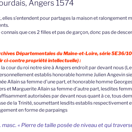
ourdais, Angers 1574
ux, elles s’entendent pour partages la maison et ralongement
ents.
ne connais que ces 2 filles et pas de garçon, donc pas de des
rchives Départementales du Maine-et-Loire, série 5E36/10 
r ci-contre propriété intellectuelle) :
la cour du roi notre sire à Angers endroit par devant nous (Lep
personnellement establis honorable homme Julien Angevin sie
ée Allain sa femme d’une part, et honorable homme Georges 
rs et Marguerite Allain sa femme d’autre part, lesdites femme
uffisamment autorisées par devant nous quant à ce, tous dem
sse de la Trinité, soumettant lesdits establis respectivement
ongement en forme de parpaings
masc. « Pierre de taille posée de niveau et qui traverse