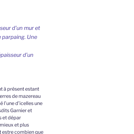
sseur d’un mur et
e parpaing. Une
’épaisseur d’un
t à présent estant
pierres de mazereau
 l’une d’icelles une
sdits Garnier et
s et dépar
 mieux et plus
nt estre combien que