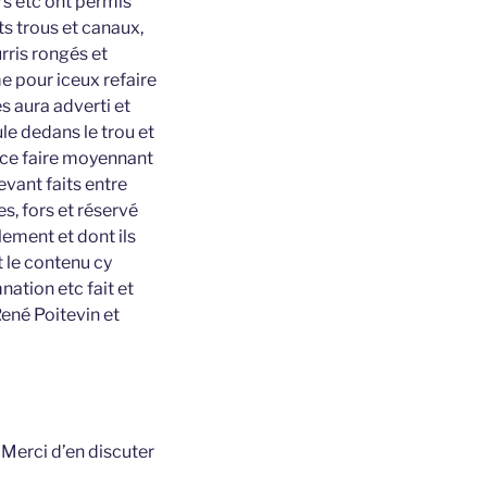
rs etc ont permis
ts trous et canaux,
rris rongés et
e pour iceux refaire
s aura adverti et
le dedans le trou et
e ce faire moyennant
evant faits entre
s, fors et réservé
ement et dont ils
 le contenu cy
nation etc fait et
ené Poitevin et
t
Merci d’en discuter