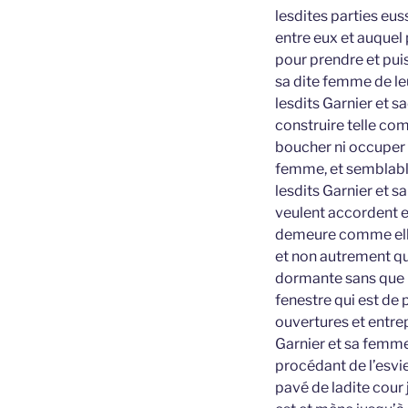
lesdites parties eus
entre eux et auquel
pour prendre et puis
sa dite femme de leu
lesdits Garnier et s
construire telle com
boucher ni occuper 
femme, et semblable
lesdits Garnier et s
veulent accordent e
demeure comme elle
et non autrement que
dormante sans que po
fenestre qui est de 
ouvertures et entrep
Garnier et sa femme
procédant de l’esvi
pavé de ladite cour 