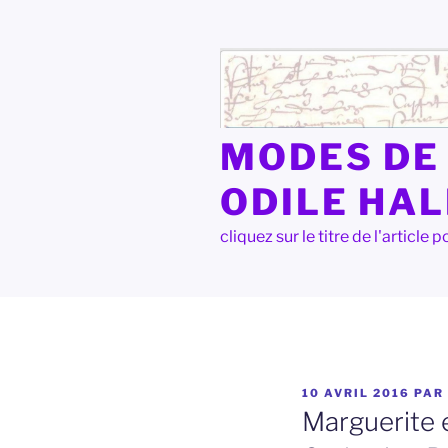
Aller
au
contenu
principal
MODES DE 
ODILE HA
cliquez sur le titre de l'articl
PUBLIÉ
10 AVRIL 2016
PAR
LE
Marguerite e