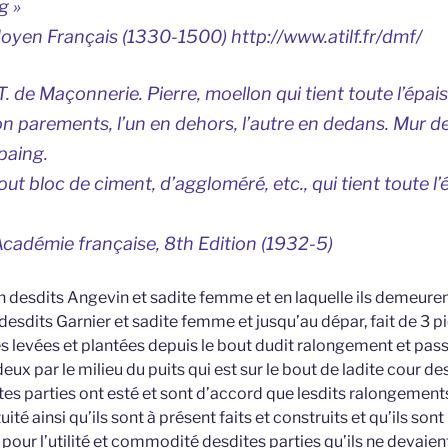
g »
oyen Français (1330-1500) http://www.atilf.fr/dmf/
. de Maçonnerie. Pierre, moellon qui tient toute l’épai
on parements, l’un en dehors, l’autre en dedans. Mur d
paing.
 Tout bloc de ciment, d’aggloméré, etc., qui tient toute l
’Académie française, 8th Edition (1932-5)
on desdits Angevin et sadite femme et en laquelle ils demeuren
 desdits Garnier et sadite femme et jusqu’au dépar, fait de 3 
es levées et plantées depuis le bout dudit ralongement et passé
eux par le milieu du puits qui est sur le bout de ladite cour de
tes parties ont esté et sont d’accord que lesdits ralongement
té ainsi qu’ils sont à présent faits et construits et qu’ils sont
ur l’utilité et commodité desdites parties qu’ils ne devaie