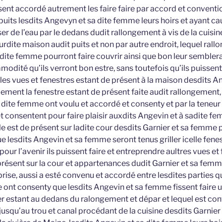
sent accordé autrement les faire faire par accord et conventi
 puits lesdits Angevyn et sa dite femme leurs hoirs et ayant c
er de l’eau par le dedans dudit rallongement à vis de la cuisi
rdite maison audit puits et non par autre endroit, lequel ral
adite femme pourront faire couvrir ainsi que bon leur semblera e
modité qu’ils verront bon estre, sans toutefois qu’ils puissent
les vues et fenestres estant de présent à la maison desdits A
ment la fenestre estant de présent faite audit rallongement, 
a dite femme ont voulu et accordé et consenty et par la teneu
t consentent pour faire plaisir auxdits Angevin et à sadite fe
 est de présent sur ladite cour desdits Garnier et sa femme
 lesdits Angevin et sa femme seront tenus griller icelle fenes
ur l’avenir ils puissent faire et entreprendre aultres vues et 
présent sur la cour et appartenances dudit Garnier et sa femm
rise, aussi a esté convenu et accordé entre lesdites parties q
 ont consenty que lesdits Angevin et sa femme fissent faire u
er estant au dedans du ralongement et dépar et lequel est con
jusqu’au trou et canal procédant de la cuisine desdits Garnier