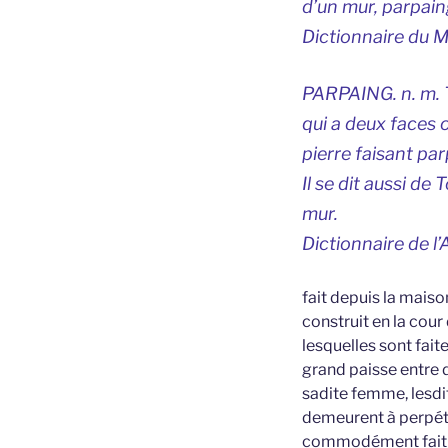
d’un mur, parpain
Dictionnaire du M
PARPAING. n. m. T
qui a deux faces 
pierre faisant par
Il se dit aussi de
mur.
Dictionnaire de l
fait depuis la mais
construit en la cour
lesquelles sont fait
grand paisse entre d
sadite femme, lesdi
demeurent à perpétui
commodément fait po