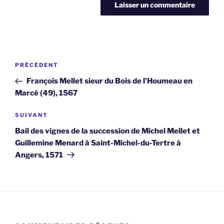
Navigation
Article
PRÉCÉDENT
de
précédent
François Mellet sieur du Bois de l’Houmeau en
l’article
Marcé (49), 1567
Article
SUIVANT
suivant
Bail des vignes de la succession de Michel Mellet et
Guillemine Menard à Saint-Michel-du-Tertre à
Angers, 1571