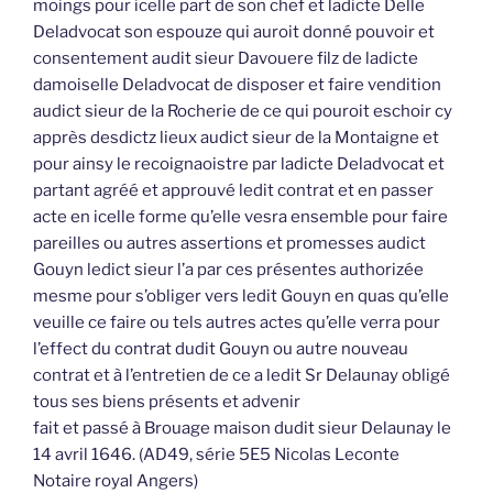
moings pour icelle part de son chef et ladicte Delle
Deladvocat son espouze qui auroit donné pouvoir et
consentement audit sieur Davouere filz de ladicte
damoiselle Deladvocat de disposer et faire vendition
audict sieur de la Rocherie de ce qui pouroit eschoir cy
apprès desdictz lieux audict sieur de la Montaigne et
pour ainsy le recoignaoistre par ladicte Deladvocat et
partant agréé et approuvé ledit contrat et en passer
acte en icelle forme qu’elle vesra ensemble pour faire
pareilles ou autres assertions et promesses audict
Gouyn ledict sieur l’a par ces présentes authorizée
mesme pour s’obliger vers ledit Gouyn en quas qu’elle
veuille ce faire ou tels autres actes qu’elle verra pour
l’effect du contrat dudit Gouyn ou autre nouveau
contrat et à l’entretien de ce a ledit Sr Delaunay obligé
tous ses biens présents et advenir
fait et passé à Brouage maison dudit sieur Delaunay le
14 avril 1646. (AD49, série 5E5 Nicolas Leconte
Notaire royal Angers)