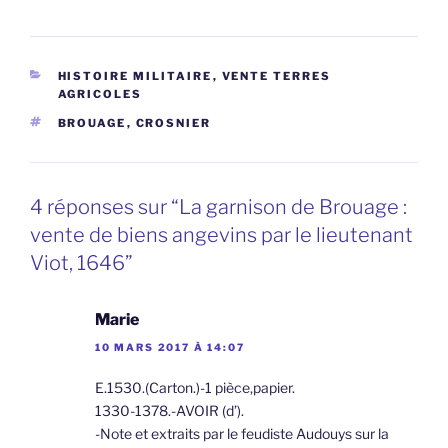
CATÉGORIES
HISTOIRE MILITAIRE
,
VENTE TERRES
AGRICOLES
ÉTIQUETTES
BROUAGE
,
CROSNIER
4 réponses sur “La garnison de Brouage :
vente de biens angevins par le lieutenant
Viot, 1646”
Marie
10 MARS 2017 À 14:07
E.1530.(Carton.)-1 pièce,papier.
1330-1378.-AVOIR (d’).
-Note et extraits par le feudiste Audouys sur la