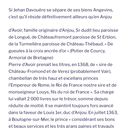
Si Jehan Davouère se sépare de ses biens Angevins,
c’est qu’il réside définitivement ailleurs qu’en Anjou
d’Avoir, famille originaire d’Anjou, Sr dudit lieu paroisse
de Longué, de Châteaufremont paroisse de St Erblon,
de la Turmellère paroisse de Château-Thébaud. « De
gueules à la croix ancrée d’or » (Potier de Courcy,
Armorial de Bretagne)
Pierre d’Avoir prenait les titres, en 1368, de « sire de
Château-Fromond et de Verez (probablement Vair),
chambellan de très hauz et excellans princes
l’Empereur de Rome, le Roi de France nostre sire et de
monseigneur Louys, fils du roi de France ». Sa charge
lui vallait 2 000 livres sur le trésor, somme depuis
réduite de moitié. Il se maintint toujours fors avancé
dans la faveur de Louis 1er, duc d’Anjou. En juillet 1363,
à Boulogne-sur-Mer, le prince « considérant ses bons
et beaux services et les très grans paines et travaulx