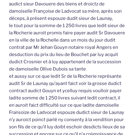
audict sieur Davouere des biens et droictz de
damoiselle Françoise de Ladvocat sa mère, après son
déceps, à présent espouze dudit sieur de Launay,
le tout pour la somme de 1 250 livres que ledit sieur de
la Rocherie auroit promis faire payer audit Sr Davouere
en la ville de la Rochelle dans un mois du jour dudit
contrat par Mr Jehan Gouyn notaire royal Angers en
desduction du prix du lieu de Bouchet par luy acquit
dudict Crosnier et à luy appartenant de la succession
de damoiselle Ollive Dubois sa tante
et aussy sur ce que ledit Sr de la Rocherie représante
audit Sr de Launay qu’ayant faict voir la grosse dudict
contract audict Gouyn et ycelluy requis voulloir payer
ladite somme de 1 250 livres suivant ledit contract, il
en auroit faict difficulté sur ce que ladite damoiselle
Fransoize de Ladvocat espouze dudict sieur de Launay
n’y auroict poinct parlé ny consenty à la vendition pour
son fils de ce qu’il luy doibt eschoir desdicts lieux de sa
succession et encore sur ce qu’il n’a coignoissance de