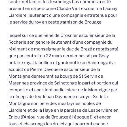
soubzmettant et les tesmoings bas nommés a esté
présent en sa personne Claude Viot escuier de Launay
Liardière lieutenant d’une compagnie entretenue pour
le service du roy en ceste garnison de Brouage
lequel sur ce que René de Crosnier escuier sieur de la
Rocherie son gendre lieutenant d’une compagnie du
régiment de monseigneur le duc de Brezé a représanté
que par contrat du 22 mars dernier passé par Geay
notaire royal tabellion et gardenotte en Saintonge il a
acquict de Pierre Davouere escuier sieur de la
Montaigne demeurant au bourg de St Servin de
Marennes province de Sainctonge la part et portion qui
compette et apartient audict sieur de la Montaigne par
le déceps de feu Jehan Davouene escuyer Sr de la
Montaigne son père des mestayries nobles de
Liardière et de la Haye en la paroisse de Lespervière en
Enjou (l’Anjou, vue de Brouage à l’époque !), et encor
tous et chascungs les droictz qui pourront eschoir