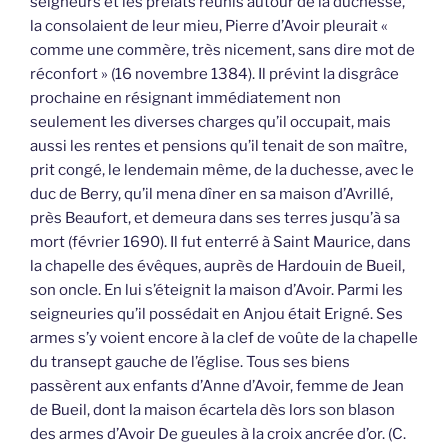
seigneurs et les prélats réunis autour de la duchesse,
la consolaient de leur mieu, Pierre d’Avoir pleurait «
comme une commère, très nicement, sans dire mot de
réconfort » (16 novembre 1384). Il prévint la disgrâce
prochaine en résignant immédiatement non
seulement les diverses charges qu’il occupait, mais
aussi les rentes et pensions qu’il tenait de son maître,
prit congé, le lendemain même, de la duchesse, avec le
duc de Berry, qu’il mena dîner en sa maison d’Avrillé,
près Beaufort, et demeura dans ses terres jusqu’à sa
mort (février 1690). Il fut enterré à Saint Maurice, dans
la chapelle des évêques, auprès de Hardouin de Bueil,
son oncle. En lui s’éteignit la maison d’Avoir. Parmi les
seigneuries qu’il possédait en Anjou était Erigné. Ses
armes s’y voient encore à la clef de voûte de la chapelle
du transept gauche de l’église. Tous ses biens
passèrent aux enfants d’Anne d’Avoir, femme de Jean
de Bueil, dont la maison écartela dès lors son blason
des armes d’Avoir De gueules à la croix ancrée d’or. (C.