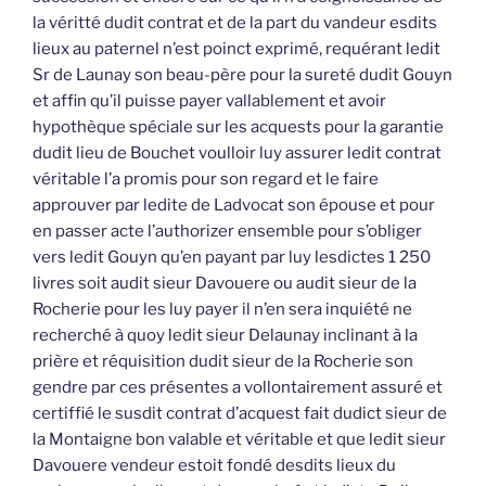
la véritté dudit contrat et de la part du vandeur esdits
lieux au paternel n’est poinct exprimé, requérant ledit
Sr de Launay son beau-père pour la sureté dudit Gouyn
et affin qu’il puisse payer vallablement et avoir
hypothèque spéciale sur les acquests pour la garantie
dudit lieu de Bouchet voulloir luy assurer ledit contrat
véritable l’a promis pour son regard et le faire
approuver par ledite de Ladvocat son épouse et pour
en passer acte l’authorizer ensemble pour s’obliger
vers ledit Gouyn qu’en payant par luy lesdictes 1 250
livres soit audit sieur Davouere ou audit sieur de la
Rocherie pour les luy payer il n’en sera inquiété ne
recherché à quoy ledit sieur Delaunay inclinant à la
prière et réquisition dudit sieur de la Rocherie son
gendre par ces présentes a vollontairement assuré et
certiffié le susdit contrat d’acquest fait dudict sieur de
la Montaigne bon valable et véritable et que ledit sieur
Davouere vendeur estoit fondé desdits lieux du