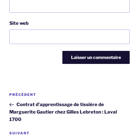
Site web
Navigation
Article
PRÉCÉDENT
de
précédent
Contrat d’apprentissage de tissière de
l’article
Marguerite Gautier chez Gilles Lebreton : Laval
1700
Article
SUIVANT