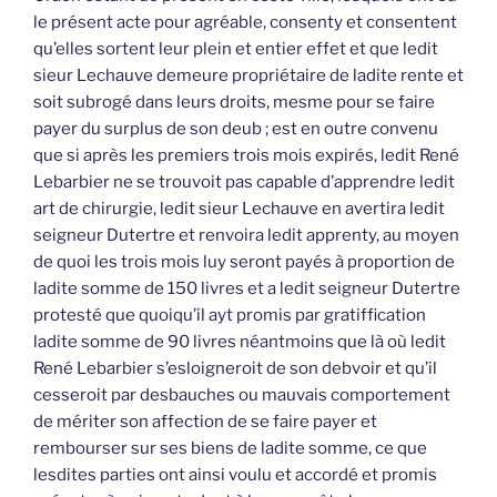
le présent acte pour agréable, consenty et consentent
qu’elles sortent leur plein et entier effet et que ledit
sieur Lechauve demeure propriétaire de ladite rente et
soit subrogé dans leurs droits, mesme pour se faire
payer du surplus de son deub ; est en outre convenu
que si après les premiers trois mois expirés, ledit René
Lebarbier ne se trouvoit pas capable d’apprendre ledit
art de chirurgie, ledit sieur Lechauve en avertira ledit
seigneur Dutertre et renvoira ledit apprenty, au moyen
de quoi les trois mois luy seront payés à proportion de
ladite somme de 150 livres et a ledit seigneur Dutertre
protesté que quoiqu’il ayt promis par gratiffication
ladite somme de 90 livres néantmoins que là où ledit
René Lebarbier s’esloigneroit de son debvoir et qu’il
cesseroit par desbauches ou mauvais comportement
de mériter son affection de se faire payer et
rembourser sur ses biens de ladite somme, ce que
lesdites parties ont ainsi voulu et accordé et promis