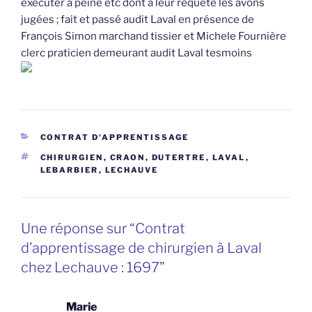
exécuter à peine etc dont à leur requête les avons
jugées ; fait et passé audit Laval en présence de
François Simon marchand tissier et Michele Fournière
clerc praticien demeurant audit Laval tesmoins
CATÉGORIES
CONTRAT D'APPRENTISSAGE
ÉTIQUETTES
CHIRURGIEN
,
CRAON
,
DUTERTRE
,
LAVAL
,
LEBARBIER
,
LECHAUVE
Une réponse sur “Contrat
d’apprentissage de chirurgien à Laval
chez Lechauve : 1697”
Marie