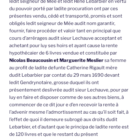
ledit seigneur de Mée et ledit René Lebarbier en vertu
du pouvoir porté par ladite procuration ont par ces
présentes vendu, cédé et transporté, promis et sont
obligés ledit seigneur de Mée audit nom garantir,
fournir, faire procéder et valoir tant en principal que
cours d’arrérages audit sieur Lechauve acceptant et
achetant pour luy ses hoirs et ayant cause la rente
hypothécaier de 6 livres vendue et constituée par
Nicolas Beaucousin et Marguerite Meslier
sa femme
au profit de ladite defunte Catherine Rigault mère
dudit Lebarbier par contat du 29 mars 1690 devant
ledit Gendrynotaire, grosse duquel ils ont
présentement deslivrée audit sieur Lechauve, pour par
luy en faire et disposer comme de ses autres biens, à
commencer de ce dit jour e d’en recevoir la rente à
l’advenir mesme l’admortissemnt au cas qu’il soit fait, à
l’effet de quoi il demeure subrogé aux droits dudit
Lebarbier, et d’autant que le principa de ladite rente est
de 120 livres et que le restant du présent