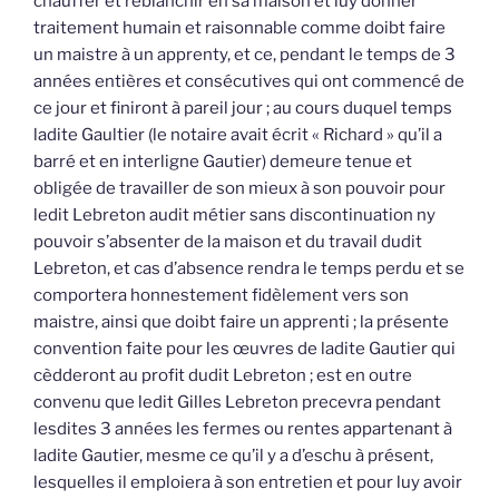
chauffer et reblanchir en sa maison et luy donner
traitement humain et raisonnable comme doibt faire
un maistre à un apprenty, et ce, pendant le temps de 3
années entières et consécutives qui ont commencé de
ce jour et finiront à pareil jour ; au cours duquel temps
ladite Gaultier (le notaire avait écrit « Richard » qu’il a
barré et en interligne Gautier) demeure tenue et
obligée de travailler de son mieux à son pouvoir pour
ledit Lebreton audit métier sans discontinuation ny
pouvoir s’absenter de la maison et du travail dudit
Lebreton, et cas d’absence rendra le temps perdu et se
comportera honnestement fidèlement vers son
maistre, ainsi que doibt faire un apprenti ; la présente
convention faite pour les œuvres de ladite Gautier qui
cèdderont au profit dudit Lebreton ; est en outre
convenu que ledit Gilles Lebreton precevra pendant
lesdites 3 années les fermes ou rentes appartenant à
ladite Gautier, mesme ce qu’il y a d’eschu à présent,
lesquelles il emploiera à son entretien et pour luy avoir