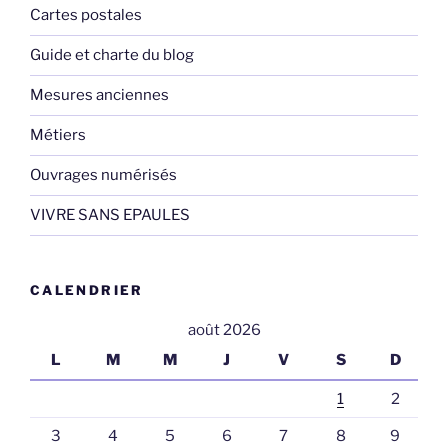
Cartes postales
Guide et charte du blog
Mesures anciennes
Métiers
Ouvrages numérisés
VIVRE SANS EPAULES
CALENDRIER
août 2026
L
M
M
J
V
S
D
1
2
3
4
5
6
7
8
9