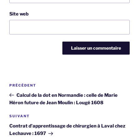
Site web
Navigation
Article
PRÉCÉDENT
de
précédent
Calcul de la dot en Normandie : celle de Marie
l’article
Héron future de Jean Moulin : Lougé 1608
Article
SUIVANT
suivant
Contrat d’apprentissage de chirurgien à Laval chez
Lechauve : 1697