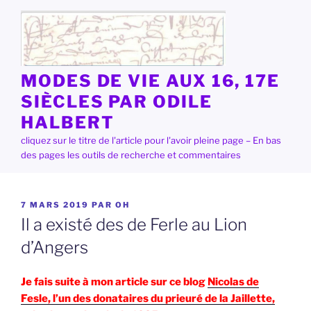
Aller
au
contenu
principal
MODES DE VIE AUX 16, 17E
SIÈCLES PAR ODILE
HALBERT
cliquez sur le titre de l'article pour l'avoir pleine page – En bas
des pages les outils de recherche et commentaires
PUBLIÉ
7 MARS 2019
PAR
OH
LE
Il a existé des de Ferle au Lion
d’Angers
Je fais suite à mon article sur ce blog
Nicolas de
Fesle, l’un des donataires du prieuré de la Jaillette,