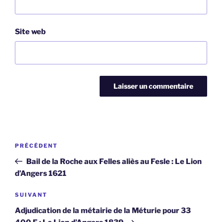
Site web
Navigation
Article
PRÉCÉDENT
de
précédent
Bail de la Roche aux Felles aliès au Fesle : Le Lion
l’article
d’Angers 1621
Article
SUIVANT
suivant
Adjudication de la métairie de la Méturie pour 33