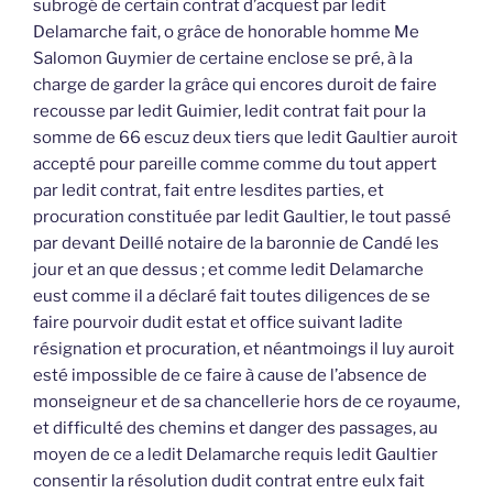
subrogé de certain contrat d’acquest par ledit
Delamarche fait, o grâce de honorable homme Me
Salomon Guymier de certaine enclose se pré, à la
charge de garder la grâce qui encores duroit de faire
recousse par ledit Guimier, ledit contrat fait pour la
somme de 66 escuz deux tiers que ledit Gaultier auroit
accepté pour pareille comme comme du tout appert
par ledit contrat, fait entre lesdites parties, et
procuration constituée par ledit Gaultier, le tout passé
par devant Deillé notaire de la baronnie de Candé les
jour et an que dessus ; et comme ledit Delamarche
eust comme il a déclaré fait toutes diligences de se
faire pourvoir dudit estat et office suivant ladite
résignation et procuration, et néantmoings il luy auroit
esté impossible de ce faire à cause de l’absence de
monseigneur et de sa chancellerie hors de ce royaume,
et difficulté des chemins et danger des passages, au
moyen de ce a ledit Delamarche requis ledit Gaultier
consentir la résolution dudit contrat entre eulx fait