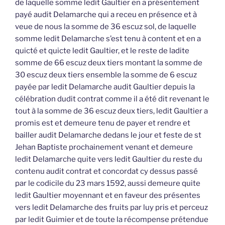
de laquelle somme ledit Gaultier en a présentement
payé audit Delamarche qui a receu en présence et à
veue de nous la somme de 36 escuz sol, de laquelle
somme ledit Delamarche s’est tenu à content et en a
quicté et quicte ledit Gaultier, et le reste de ladite
somme de 66 escuz deux tiers montant la somme de
30 escuz deux tiers ensemble la somme de 6 escuz
payée par ledit Delamarche audit Gaultier depuis la
célébration dudit contrat comme il a été dit revenant le
tout à la somme de 36 escuz deux tiers, ledit Gaultier a
promis est et demeure tenu de payer et rendre et
bailler audit Delamarche dedans le jour et feste de st
Jehan Baptiste prochainement venant et demeure
ledit Delamarche quite vers ledit Gaultier du reste du
contenu audit contrat et concordat cy dessus passé
par le codicile du 23 mars 1592, aussi demeure quite
ledit Gaultier moyennant et en faveur des présentes
vers ledit Delamarche des fruits par luy pris et perceuz
par ledit Guimier et de toute la récompense prétendue