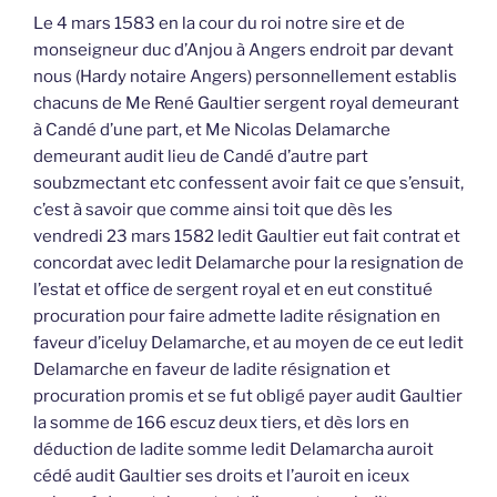
Le 4 mars 1583 en la cour du roi notre sire et de
monseigneur duc d’Anjou à Angers endroit par devant
nous (Hardy notaire Angers) personnellement establis
chacuns de Me René Gaultier sergent royal demeurant
à Candé d’une part, et Me Nicolas Delamarche
demeurant audit lieu de Candé d’autre part
soubzmectant etc confessent avoir fait ce que s’ensuit,
c’est à savoir que comme ainsi toit que dès les
vendredi 23 mars 1582 ledit Gaultier eut fait contrat et
concordat avec ledit Delamarche pour la resignation de
l’estat et office de sergent royal et en eut constitué
procuration pour faire admette ladite résignation en
faveur d’iceluy Delamarche, et au moyen de ce eut ledit
Delamarche en faveur de ladite résignation et
procuration promis et se fut obligé payer audit Gaultier
la somme de 166 escuz deux tiers, et dès lors en
déduction de ladite somme ledit Delamarcha auroit
cédé audit Gaultier ses droits et l’auroit en iceux