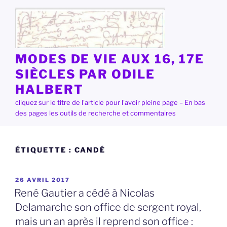
Aller
au
contenu
principal
MODES DE VIE AUX 16, 17E
SIÈCLES PAR ODILE
HALBERT
cliquez sur le titre de l'article pour l'avoir pleine page – En bas
des pages les outils de recherche et commentaires
ÉTIQUETTE :
CANDÉ
PUBLIÉ
26 AVRIL 2017
LE
René Gautier a cédé à Nicolas
Delamarche son office de sergent royal,
mais un an après il reprend son office :