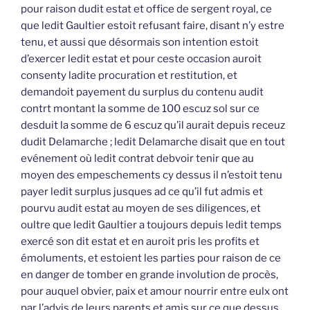
pour raison dudit estat et office de sergent royal, ce
que ledit Gaultier estoit refusant faire, disant n’y estre
tenu, et aussi que désormais son intention estoit
d’exercer ledit estat et pour ceste occasion auroit
consenty ladite procuration et restitution, et
demandoit payement du surplus du contenu audit
contrt montant la somme de 100 escuz sol sur ce
desduit la somme de 6 escuz qu’il aurait depuis receuz
dudit Delamarche ; ledit Delamarche disait que en tout
evénement où ledit contrat debvoir tenir que au
moyen des empeschements cy dessus il n’estoit tenu
payer ledit surplus jusques ad ce qu’il fut admis et
pourvu audit estat au moyen de ses diligences, et
oultre que ledit Gaultier a toujours depuis ledit temps
exercé son dit estat et en auroit pris les profits et
émoluments, et estoient les parties pour raison de ce
en danger de tomber en grande involution de procès,
pour auquel obvier, paix et amour nourrir entre eulx ont
par l’advis de leurs parents et amis sur ce que dessus