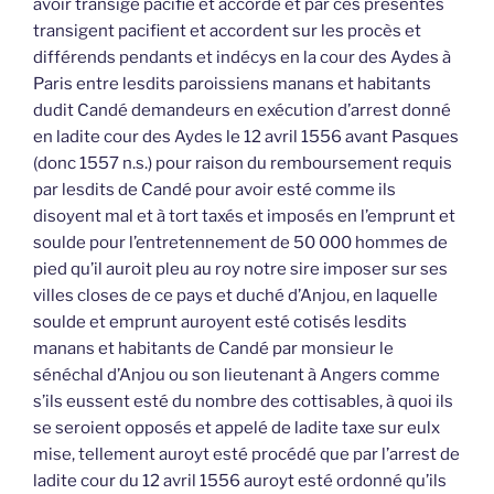
avoir transigé pacifié et accordé et par ces présentes
transigent pacifient et accordent sur les procès et
différends pendants et indécys en la cour des Aydes à
Paris entre lesdits paroissiens manans et habitants
dudit Candé demandeurs en exécution d’arrest donné
en ladite cour des Aydes le 12 avril 1556 avant Pasques
(donc 1557 n.s.) pour raison du remboursement requis
par lesdits de Candé pour avoir esté comme ils
disoyent mal et à tort taxés et imposés en l’emprunt et
soulde pour l’entretennement de 50 000 hommes de
pied qu’il auroit pleu au roy notre sire imposer sur ses
villes closes de ce pays et duché d’Anjou, en laquelle
soulde et emprunt auroyent esté cotisés lesdits
manans et habitants de Candé par monsieur le
sénéchal d’Anjou ou son lieutenant à Angers comme
s’ils eussent esté du nombre des cottisables, à quoi ils
se seroient opposés et appelé de ladite taxe sur eulx
mise, tellement auroyt esté procédé que par l’arrest de
ladite cour du 12 avril 1556 auroyt esté ordonné qu’ils