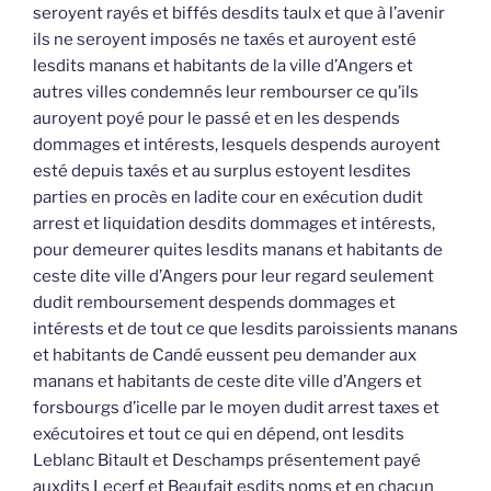
seroyent rayés et biffés desdits taulx et que à l’avenir
ils ne seroyent imposés ne taxés et auroyent esté
lesdits manans et habitants de la ville d’Angers et
autres villes condemnés leur rembourser ce qu’ils
auroyent poyé pour le passé et en les despends
dommages et intérests, lesquels despends auroyent
esté depuis taxés et au surplus estoyent lesdites
parties en procès en ladite cour en exécution dudit
arrest et liquidation desdits dommages et intérests,
pour demeurer quites lesdits manans et habitants de
ceste dite ville d’Angers pour leur regard seulement
dudit remboursement despends dommages et
intérests et de tout ce que lesdits paroissients manans
et habitants de Candé eussent peu demander aux
manans et habitants de ceste dite ville d’Angers et
forsbourgs d’icelle par le moyen dudit arrest taxes et
exécutoires et tout ce qui en dépend, ont lesdits
Leblanc Bitault et Deschamps présentement payé
auxdits Lecerf et Beaufait esdits noms et en chacun