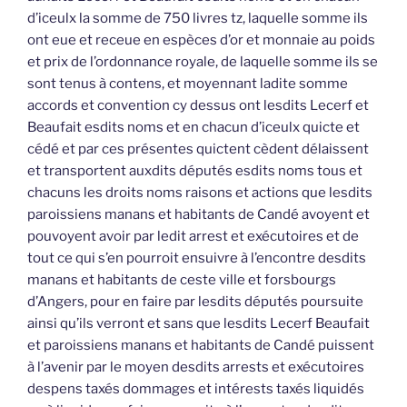
d’iceulx la somme de 750 livres tz, laquelle somme ils
ont eue et receue en espèces d’or et monnaie au poids
et prix de l’ordonnance royale, de laquelle somme ils se
sont tenus à contens, et moyennant ladite somme
accords et convention cy dessus ont lesdits Lecerf et
Beaufait esdits noms et en chacun d’iceulx quicte et
cédé et par ces présentes quictent cèdent délaissent
et transportent auxdits députés esdits noms tous et
chacuns les droits noms raisons et actions que lesdits
paroissiens manans et habitants de Candé avoyent et
pouvoyent avoir par ledit arrest et exécutoires et de
tout ce qui s’en pourroit ensuivre à l’encontre desdits
manans et habitants de ceste ville et forsbourgs
d’Angers, pour en faire par lesdits députés poursuite
ainsi qu’ils verront et sans que lesdits Lecerf Beaufait
et paroissiens manans et habitants de Candé puissent
à l’avenir par le moyen desdits arrests et exécutoires
despens taxés dommages et intérests taxés liquidés