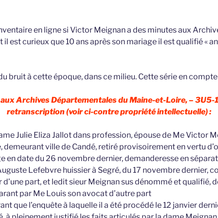
’inventaire en ligne si Victor Meignan a des minutes aux Archiv
il est curieux que 10 ans après son mariage il est qualifié « anc
du bruit à cette époque, dans ce milieu. Cette série en compte
 aux Archives Départementales du Maine-et-Loire, – 3U5-1
retranscription (voir ci-contre propriété intellectuelle) :
dame Julie Eliza Jallot dans profession, épouse de Me Victor 
e, demeurant ville de Candé, retiré provisoirement en vertu d
ge en date du 26 novembre dernier, demanderesse en séparat
’Auguste Lefebvre huissier à Segré, du 17 novembre dernier,
 d’une part, et ledit sieur Meignan sus dénommé et qualifié, 
arant par Me Louis son avocat d’autre part
ant que l’enquête à laquelle il a été procédé le 12 janvier derni
é, à pleinement justifié les faits articulés par la dame Meignan