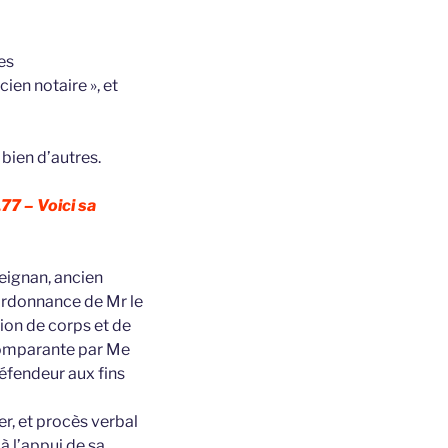
es
ien notaire », et
 bien d’autres.
77 – Voici sa
Meignan, ancien
’ordonnance de Mr le
ion de corps et de
 comparante par Me
défendeur aux fins
er, et procès verbal
 à l’appui de sa