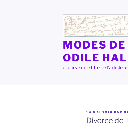
Aller
au
contenu
principal
MODES DE 
ODILE HA
cliquez sur le titre de l'articl
PUBLIÉ
19 MAI 2016
PAR
O
LE
Divorce de J