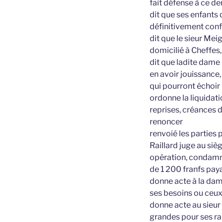
fait défense à ce de
dit que ses enfants
définitivement confi
dit que le sieur Mei
domicilié à Cheffes,
dit que ladite dame
en avoir jouissance,
qui pourront échoir 
ordonne la liquidat
reprises, créances 
renoncer
renvoié les parties
Raillard juge au siè
opération, condamne
de 1 200 franfs pay
donne acte à la dam
ses besoins ou ceux
donne acte au sieur 
grandes pour ses ra