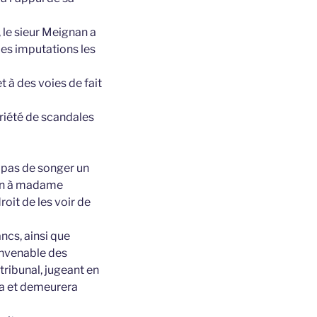
 le sieur Meignan a
les imputations les
t à des voies de fait
oriété de scandales
 pas de songer un
union à madame
oit de les voir de
ncs, ainsi que
onvenable des
tribunal, jugeant en
ra et demeurera