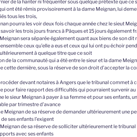
rnier de la hanter ni fréquenter sous quelque prétexte que ce s
 qui ont été rémis provisoirement à la dame Meignan, lui dem
és tous les trois,
gnan pourra les voir deux fois chaque année chez le sieut Meig
 savoir les trois jours francs à Pâques et 15 jours également 
 Meignan sera séparée également quant aux biens de son dit ma
 ensemble ceux qu’elle a eus et ceux qui lui ont pu échoir pen
ultérieurement à quelque titre que ce soit
ion de la communauté qui a été entre le sieur et la dame Mei
de cette dernière, sous la réserve de son droit d’accepter la
 procéder devant notaires à Angers que le tribunal commet à
ge pour faire rapport des difficultés qui pourraient survenir au
 le sieur Meignan à payer à sa femme et pour ses enfants, u
able par trimestre d’avance
e Meignan de sa réserve de demander ultérieurement une pens
 de ses enfants l’exigent
Meignan de sa réserve de solliciter ultérieurement le tribunal 
pports avec ses enfants