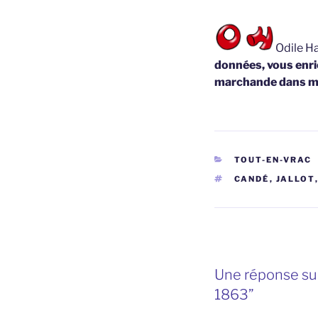
Odile Ha
données, vous enric
marchande dans m
CATÉGORIES
TOUT-EN-VRAC
ÉTIQUETTES
CANDÉ
,
JALLOT
Une réponse sur
1863”