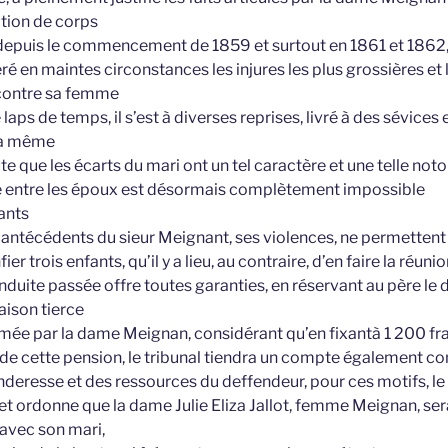
tion de corps
e depuis le commencement de 1859 et surtout en 1861 et 1862,
 en maintes circonstances les injures les plus grossières et 
 contre sa femme
aps de temps, il s’est à diverses reprises, livré à des sévices e
 la même
ute que les écarts du mari ont un tel caractère et une telle not
 entre les époux est désormais complètement impossible
ants
 antécédents du sieur Meignant, ses violences, ne permettent
nfier trois enfants, qu’il y a lieu, au contraire, d’en faire la ré
duite passée offre toutes garanties, en réservant au père le dr
aison tierce
amée par la dame Meignan, considérant qu’en fixantà 1 200 fra
 de cette pension, le tribunal tiendra un compte également c
deresse et des ressources du deffendeur, pour ces motifs, le 
t et ordonne que la dame Julie Eliza Jallot, femme Meignan, se
avec son mari,