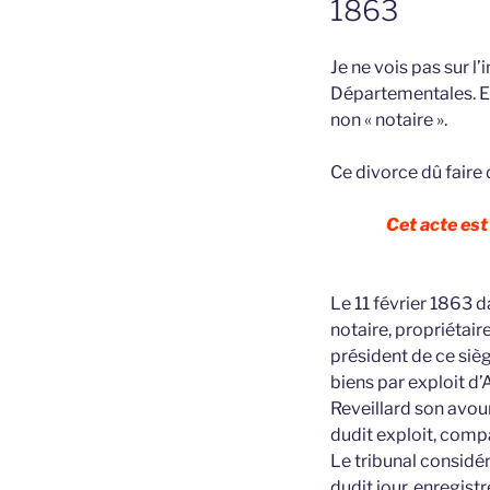
1863
Je ne vois pas sur l
Départementales. Et 
non « notaire ».
Ce divorce dû faire 
Cet acte est
Le 11 février 1863 
notaire, propriétair
président de ce siè
biens par exploit d
Reveillard son avour
dudit exploit, comp
Le tribunal considér
dudit jour, enregistr