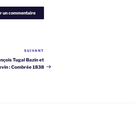
SUIVANT
Article
suivant
nçois Tugal Bazin et
evin : Combrée 1838