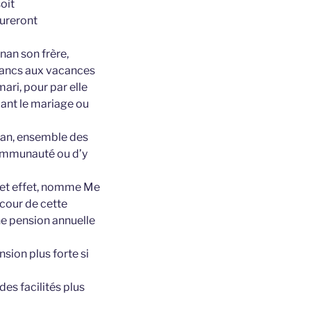
oit
eureront
nan son frère,
francs aux vacances
ri, pour par elle
dant le mariage ou
gnan, ensemble des
 communauté ou d’y
 cet effet, nomme Me
 cour de cette
ne pension annuelle
ion plus forte si
des facilités plus