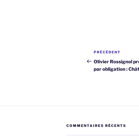
Navigation
Article
PRÉCÉDENT
de
précédent
Olivier Rossignol pr
par obligation : Châ
l’article
COMMENTAIRES RÉCENTS