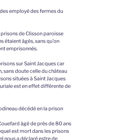
te des employé des fermes du
s prisons de Clisson paroisse
ns étaient âgés, sans qu’on
ent emprisonnés.
risons sur Saint Jacques car
n, sans doute celle du château
risons situées à Saint Jacques
uriale est en effet différente de
odineau décédé en la prison
Couefard âgé de près de 80 ans
lequel est mort dans les prisons
el nous a déclaré estre de