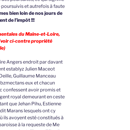
e poursuivis et autrefois à faute
s bien loin de nos jours de
nt de l’impôt !!!
entales du Maine-et-Loire,
voir ci-contre propriété
le)
sire Angers endroit par davant
ent establyz Julien Maceot
 Deille, Guillaume Manceau
ubzmectans eux et chacun
etc confessent avoir promis et
gent royal demeurant en ceste
ptant que Jehan Pihu, Estienne
udit Marans lesquels ont cy
ù ils avoyent esté constitués à
 paroisse à la requeste de Me