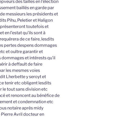
veurs des tailles en l’élection
ssement baillés en garde par
 messieurs les présidents et
its Pihu, Peletier et Haligon
eprésenteront toutefois et
 en l’estat qu’ils sont à
requérera de ce faire, lesdits
outes pertes despens dommages
c et oultre garantir et
s dommages et intérests qu’il
érir à deffault de faire
 par les mesmes voies
dit Lherbette y seroyt et
ce tenir etc obligent lesdits
r le tout sans division etc
ncé et renoncent au bénéfice de
jugement et condemnation etc
nous notaire après midy
 Pierre Avril docteur en