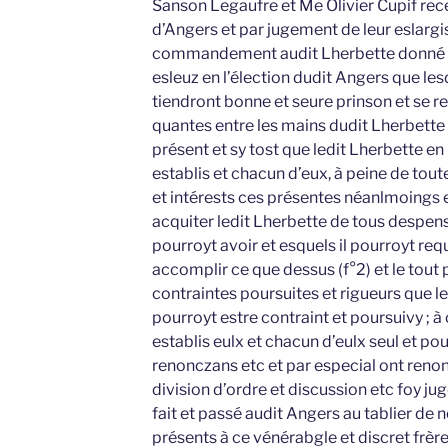
Sanson Legaufre et Me Olivier Cupif recep
d’Angers et par jugement de leur eslargi
commandement audit Lherbette donné de
esleuz en l’élection dudit Angers que lesd
tiendront bonne et seure prinson et se r
quantes entre les mains dudit Lherbette et
présent et sy tost que ledit Lherbette en 
establis et chacun d’eux, à peine de t
et intérests ces présentes néanlmoings et
acquiter ledit Lherbette de tous despen
pourroyt avoir et esquels il pourroyt requ
accomplir ce que dessus (f°2) et le tout
contraintes poursuites et rigueurs que le
pourroyt estre contraint et poursuivy ; à 
establis eulx et chacun d’eulx seul et pou
renonczans etc et par especial ont reno
division d’ordre et discussion etc foy 
fait et passé audit Angers au tablier de 
présents à ce vénérabgle et discret frère