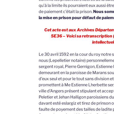
qu’à la limite ils pourraient eux aussi êtr
de paiement c’était la prison.
Nous somme
la mise en prison pour défaut de paieme
Cet acte est aux Archives Départem
5E36 – Voici sa retranscription (
intellectuel
Le 30 avril 1592 en la cour du roy notre 
nous (Lepelletier notaire) personnellem
sergent royal, Pierre Gernigon, Estienne
demeurant en la paroisse de Marans so
d’eux seul et pour le tout sans division 
promettent à Me Estienne Lherbette ser
ville d’Angers présent stipulant et acce
Peletier et Jehan Halligon paroissiens d
davant esté eslargiz et tirez de prinson o
faulte de poyement des tailles de ladite