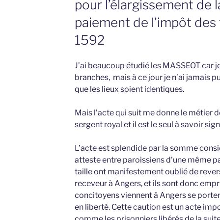
pour l’élargissement de 
paiement de l’impôt des t
1592
J’ai beaucoup étudié les MASSEOT car je
branches, mais à ce jour je n’ai jamais pu
que les lieux soient identiques.
Mais l’acte qui suit me donne le métier d
sergent royal et il est le seul à savoir sign
L’acte est splendide par la somme consid
atteste entre paroissiens d’une même par
taille ont manifestement oublié de reve
receveur à Angers, et ils sont donc empri
concitoyens viennent à Angers se porter
en liberté. Cette caution est un acte imp
comme les prisonniers libérés de la suite