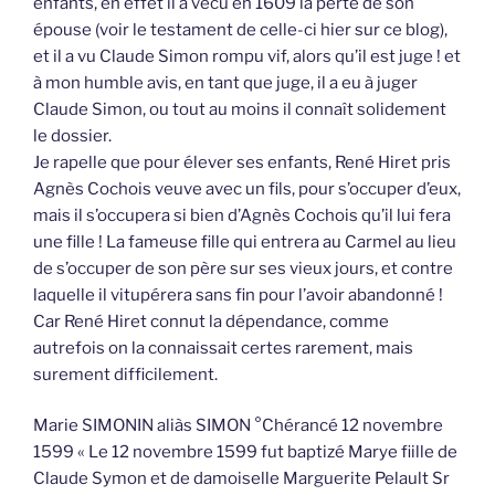
enfants, en effet il a vécu en 1609 la perte de son
épouse (voir le testament de celle-ci hier sur ce blog),
et il a vu Claude Simon rompu vif, alors qu’il est juge ! et
à mon humble avis, en tant que juge, il a eu à juger
Claude Simon, ou tout au moins il connaît solidement
le dossier.
Je rapelle que pour élever ses enfants, René Hiret pris
Agnès Cochois veuve avec un fils, pour s’occuper d’eux,
mais il s’occupera si bien d’Agnès Cochois qu’il lui fera
une fille ! La fameuse fille qui entrera au Carmel au lieu
de s’occuper de son père sur ses vieux jours, et contre
laquelle il vitupérera sans fin pour l’avoir abandonné !
Car René Hiret connut la dépendance, comme
autrefois on la connaissait certes rarement, mais
surement difficilement.
Marie SIMONIN aliàs SIMON °Chérancé 12 novembre
1599 « Le 12 novembre 1599 fut baptizé Marye fiille de
Claude Symon et de damoiselle Marguerite Pelault Sr