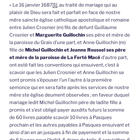
« Le 16 janvier 1687
[1]
, au traité de mariage qui au
plaisir de Dieu sera fait et parfait en face de nostre
mère saincte église catholique apostolique et romaine
entre Julien Crosnier (m) fils de defunt Guillaume
Crosnier et
Marguerite Guillochin
ses père et mère de
la paroisse du Grais d’une part, et Anne Guillochin (m)
fille de
Michel Guillochin et Jeanne Roussel ses père
et mère de la paroisse de La Ferté Macé
d’autre part,
ont esté fait les conventions qui ensuivent, c’est à
scavoir que les Julien Crosnier et Anne Guillochin se
sont promis s’épouser l’un l’autre à la première
semonce qui en sera faite après les services de nostre
mère ste église deument observées ; en faveur duquel
mariage ledit Michel Guillochin père de ladite fille a
promis et s’est obligé payer auxdits futurs la somme
de 60 livres paiable scavoir 10 livres à Pasques
prochain et les autres payables à Pasques ensuivant et
ainsi d’an en an jusques à fin de payement et la somme
de 6 liuvres pour l’habit, 6 draps de toile, 6 serviettes, 6