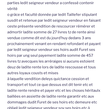
parties ledit seigneur vendeur a confessé contenir
vérité
o grâce et faculté donnée par ledit Taillefer stipulant
susdit et retenue par ledit seigneur vendeur en faisant
ceste présente vendition de rescourcer rémérer et
admortir ladite somme de 27 livres tz de rente ainsi
vendue comme dit est du jourd’huy dedans 3 ans
prochainement venant en rendant refondant et payant
par ledit seigneur vendeur ses hoirs audit Furet ses
hoirs par ung seul payement ladite somme de 457
livres tz avecques les arréraiges si aucuns estoient
deuz de ladite rente lors de ladite rescousse et tous
autres loyaux cousts et mises
à laquelle vendition deleys quictance cession et
transport et tout ce que dessus est dit tenir etc et
ladite rente rendre et payer etc et les choses héritaulx
baillées en assiette de ladite rente garantir etc aux
dommages dudit Furet de ses hoirs etc demeure etc
obligé ledit seigneur vendeur soy ses hoirs etc à