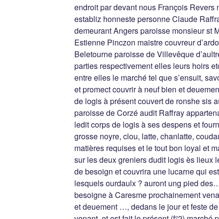
endroit par devant nous François Revers n
establiz honneste personne Claude Raffray
demeurant Angers paroisse monsieur st Mi
Estienne Pinczon maistre couvreur d’ardo
Beletourne paroisse de Villevêque d’aultr
parties respectivement elles leurs hoirs etc
entre elles le marché tel que s’ensuit, sav
et promect couvrir à neuf bien et deueme
de logis à présent couvert de ronshe sis 
paroisse de Corzé audit Raffray appartena
ledit corps de logis à ses despens et four
grosse noyre, clou, latte, chanlatte, couda
matières requises et le tout bon loyal et 
sur les deux greniers dudit logis ès lieux
de besoign et couvrira une lucarne qui est 
lesquels ourdaulx ? auront ung pied des…
besoigne à Caresme prochainement venant e
et deuement …, dedans le jour et feste 
venant, et est fait le présent (f°2) marché p