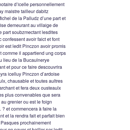
otaire d’icelle personnellement
 maistre tailleur dabitz
chel de la Palludz d’une part et
ise demeurant au villaige de
e part soubzmectant lesdites
 confessent avoir faict et font
oir est ledit Pinczon avoir promis
nt comme il appartiend ung corps
au lieu de la Bucaulnerye
nt et pour ce faire descouvrira
nyra icelluy Pinczon d’ardoise
ulx, chausable et toutes aultres
marchant et fera deux ousteaulx
 les plus convenables que sera
au grenier ou est le foign
 ? et commencera à faire la
t la rendra fait et parfait bien
de Pasques prochainement
our en payer et bailler par ledit