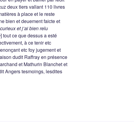
z deux tiers vallant 110 livres
atières à place et le reste
ne bien et deuement faicte et
urieux et j’ai bien relu
e
] tout ce que dessus a esté
ectivement, à ce tenir etc
renonçant etc foy jugement et
aison dudit Raffray en présence
rchand et Mathurin Blanchet et
it Angers tesmoings, lesdites