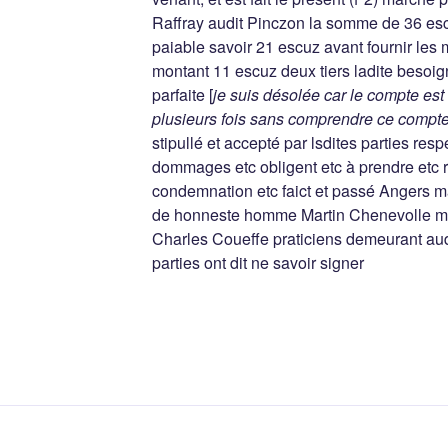
Raffray audit Pinczon la somme de 36 escu
paiable savoir 21 escuz avant fournir les m
montant 11 escuz deux tiers ladite besoig
parfaite [
je suis désolée car le compte est c
plusieurs fois sans comprendre ce compt
stipullé et accepté par lsdites parties resp
dommages etc obligent etc à prendre etc 
condemnation etc faict et passé Angers m
de honneste homme Martin Chenevolle ma
Charles Coueffe praticiens demeurant aud
parties ont dit ne savoir signer