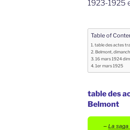
1923-1925 e
Table of Conte
table des actes t
Belmont, dimanche
16 mars 1924 dim
1er mars 1925
table des a
Belmont
–
La saga 