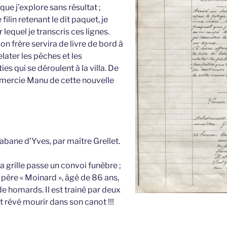
ue j’explore sans résultat ;
filin retenant le dit paquet, je
r lequel je transcris ces lignes.
on frère servira de livre de bord à
elater les pêches et les
s qui se déroulent à la villa. De
emercie Manu de cette nouvelle
bane d’Yves, par maître Grellet.
a grille passe un convoi funèbre ;
u père « Moinard », âgé de 86 ans,
e homards. Il est trainé par deux
it rêvé mourir dans son canot !!!