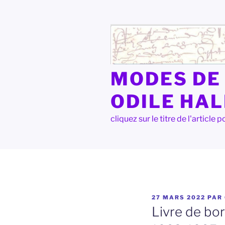
Aller
au
contenu
principal
MODES DE 
ODILE HA
cliquez sur le titre de l'articl
PUBLIÉ
27 MARS 2022
PAR
LE
Livre de bo