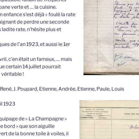
ane verte et … la cuisine.
 enfance s’est déjà « foulé la rate
 craignant de perdre une seconde
 ladite rate, n’hésite plus et
ques de l’an 1923, et aussi le 1er
ril, c’en était un fameux, … mais
e certain 14 juillet pourrait
véritable !
, René, J. Poupard, Etienne, Andrée, Etienne, Paule, Louis
il 1923
équipage de « La Champagne »
de bord » que son aiguille
rt de la bonne toile à voiles, il