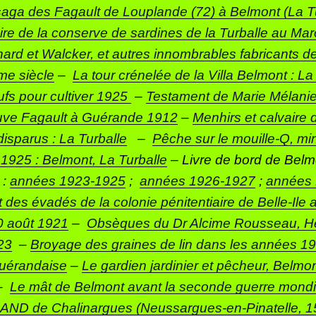
saga des Fagault de Louplande (72) à Belmont (La Tu
toire de la conserve de sardines de la Turballe au Ma
nard et Walcker, et autres innombrables fabricants de
me siècle
–
La tour crénelée de la Villa Belmont : L
fs pour cultiver 1925
–
Testament de Marie Mélani
uve Fagault à Guérande 1912
–
Menhirs et calvaire 
disparus : La Turballe
–
Pêche sur le mouille-Q, mi
1925 : Belmont, La Turballe
– Livre de bord de Belm
 :
années 1923-1925
;
années 1926-1927
;
années 
 des évadés de la colonie pénitentiaire de Belle-Ile
0 août 1921
–
Obsèques du Dr Alcime Rousseau, H
23
–
Broyage des graines de lin dans les années 19
Guérandaise
–
Le gardien jardinier et pêcheur, Belmon
–
Le mât de Belmont avant la seconde guerre mondi
ND de Chalinargues (Neussargues-en-Pinatelle, 15