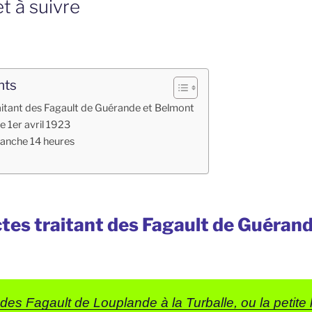
t à suivre
nts
raitant des Fagault de Guérande et Belmont
 1er avril 1923
anche 14 heures
ctes traitant des Fagault de Guérand
des Fagault de Louplande à la Turballe, ou la petite h