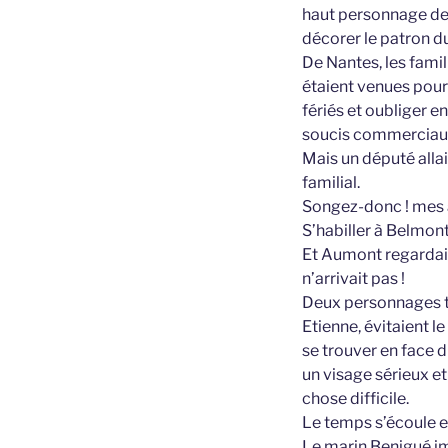
haut personnage dev
décorer le patron du
De Nantes, les fami
étaient venues pour
fériés et oubliger 
soucis commerciau
Mais un député allair
familial.
Songez-donc ! mes am
S’habiller à Belmont 
Et Aumont regardait 
n’arrivait pas !
Deux personnages tr
Etienne, évitaient le
se trouver en face d
un visage sérieux et
chose difficile.
Le temps s’écoule et
Le marin Benigué im