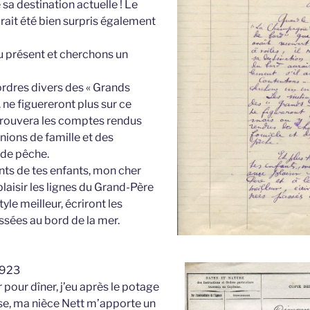
 sa destination actuelle ! Le
ait été bien surpris également
 présent et cherchons un
ordres divers des « Grands
. ne figuereront plus sur ce
trouvera les comptes rendus
ions de famille et des
 de pêche.
ants de tes enfants, mon cher
plaisir les lignes du Grand-Père
tyle meilleur, écriront les
sées au bord de la mer.
1923
ir pour dîner, j’eu après le potage
se, ma nièce Nett m’apporte un