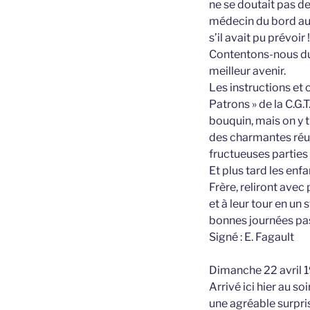
ne se doutait pas de
médecin du bord aur
s’il avait pu prévoir !
Contentons-nous du
meilleur avenir.
Les instructions et 
Patrons » de la C.G.T
bouquin, mais on y 
des charmantes réun
fructueuses parties
Et plus tard les enf
Frère, reliront avec 
et à leur tour en un s
bonnes journées pas
Signé : E. Fagault
Dimanche 22 avril 
Arrivé ici hier au so
une agréable surpri