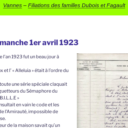
Vannes
–
Filiations des familles Dubois et Fagault
manche 1er avril 1923
 l’an 1923 fut un beau jour à
 et l’ « Alleluia » était à l’ordre du
toute une série spéciale claquait
 guetteurs du Sémaphore du
.B.I.L.L.E »
sultait en vain le code et les
de l’Amirauté, impossible de
se.
teur de la maison savait qu’un