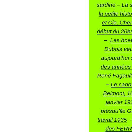
sardine
–
La 
la petite his
et Cie, Che
début du 20è
–
Les boeu
Dubois ve
aujourd’hui 
des années 
René Fagault
–
Le canot
Belmont, 1
janvier 19
presqu’île 
travail 1935
des FERRA