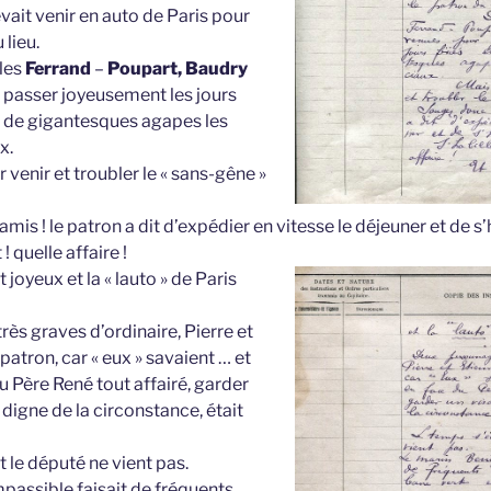
ait venir en auto de Paris pour
 lieu.
lles
Ferrand
–
Poupart, Baudry
 passer joyeusement les jours
en de gigantesques agapes les
x.
 venir et troubler le « sans-gêne »
is ! le patron a dit d’expédier en vitesse le déjeuner et de s’h
! quelle affaire !
joyeux et la « lauto » de Paris
ès graves d’ordinaire, Pierre et
 patron, car « eux » savaient … et
u Père René tout affairé, garder
 digne de la circonstance, était
 le député ne vient pas.
passible faisait de fréquents