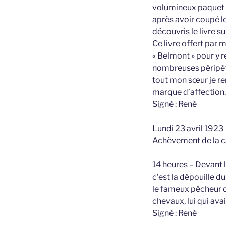
volumineux paquet q
après avoir coupé le 
découvris le livre su
Ce livre offert par m
« Belmont » pour y r
nombreuses péripétie
tout mon sœur je r
marque d’affection.
Signé : René
Lundi 23 avril 1923
Achèvement de la ca
14 heures – Devant l
c’est la dépouille d
le fameux pêcheur d
chevaux, lui qui ava
Signé : René