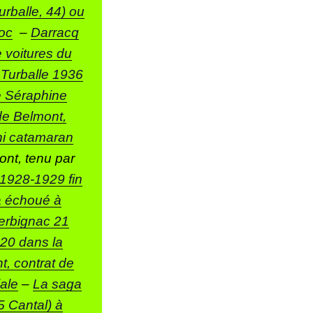
rballe, 44) ou
roc
–
Darracq
 voitures du
a Turballe 1936
e Séraphine
de Belmont,
ni catamaran
ont, tenu par
1928-1929 fin
 a échoué à
erbignac 21
20 dans la
t, contrat de
ale
–
La saga
 Cantal) à