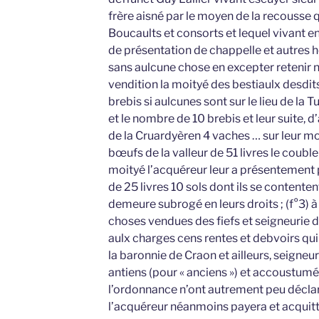
frère aisné par le moyen de la recousse qu’
Boucaults et consorts et lequel vivant en
de présentation de chappelle et autres 
sans aulcune chose en excepter retenir n
vendition la moityé des bestiaulx desdits
brebis si aulcunes sont sur le lieu de la 
et le nombre de 10 brebis et leur suite, d’
de la Cruardyèren 4 vaches … sur leur moi
bœufs de la valleur de 51 livres le couble
moityé l’acquéreur leur a présentemen
de 25 livres 10 sols dont ils se contenten
demeure subrogé en leurs droits ; (f°3) à 
choses vendues des fiefs et seigneurie d
aulx charges cens rentes et debvoirs qui 
la baronnie de Craon et ailleurs, seigneur
antiens (pour « anciens ») et accoustumé
l’ordonnance n’ont autrement peu déclar
l’acquéreur néanmoins payera et acquitt