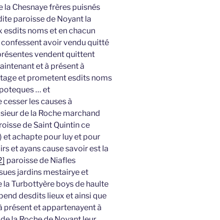
de la Chesnaye frères puisnés
dite paroisse de Noyant la
lx esdits noms et en chacun
on confessent avoir vendu quitté
 présentes vendent quittent
aintenant et à présent à
itage et prometent esdits noms
ipoteques … et
cesser les causes à
sieur de la Roche marchand
oisse de Saint Quintin ce
) et achapte pour luy et pour
s et ayans cause savoir est la
2]
paroisse de Niafles
ues jardins mestairye et
e la Turbottyère boys de haulte
end desdits lieux et ainsi que
 à présent et appartenayent à
r de la Roche de Noyant leur