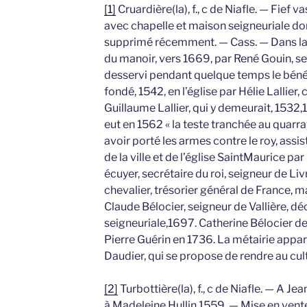
[1]
Cruardière(la), f., c de Niafle. — Fief 
avec chapelle et maison seigneuriale don
supprimé récemment. — Cass. — Dans la c
du manoir, vers 1669, par René Gouin, sei
desservi pendant quelque temps le bénéf
fondé, 1542, en l’église par Hélie Lallier,
Guillaume Lallier, qui y demeurait, 1532,
eut en 1562 « la teste tranchée au quarra
avoir porté les armes contre le roy, assi
de la ville et de l’église SaintMaurice pa
écuyer, secrétaire du roi, seigneur de Li
chevalier, trésorier général de France, 
Claude Bélocier, seigneur de Vallière, d
seigneuriale,1697. Catherine Bélocier de 
Pierre Guérin en 1736. La métairie appart
Daudier, qui se propose de rendre au cult
[2]
Turbottière(la), f., c de Niafle. — A Je
à Madeleine Hullin,1559. — Mise en vente n