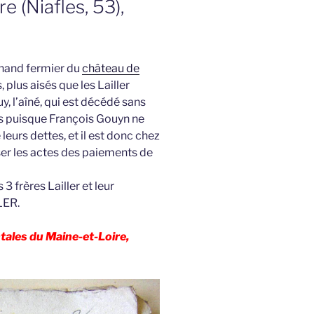
e (Niafles, 53),
chand fermier du
château de
, plus aisés que les Lailler
y, l’aîné, qui est décédé sans
ttes puisque François Gouyn ne
 leurs dettes, et il est donc chez
ser les actes des paiements de
 3 frères Lailler et leur
LER.
ales du Maine-et-Loire,