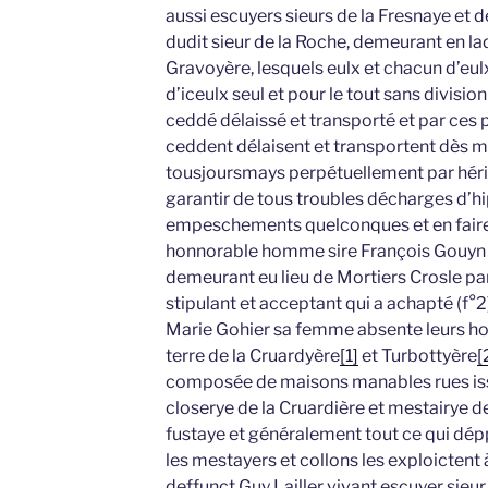
aussi escuyers sieurs de la Fresnaye et 
dudit sieur de la Roche, demeurant en la
Gravoyère, lesquels eulx et chacun d’eu
d’iceulx seul et pour le tout sans divisi
ceddé délaissé et transporté et par ces
ceddent délaisent et transportent dès m
tousjoursmays perpétuellement par hér
garantir de tous troubles décharges d’h
empeschements quelconques et en faire 
honnorable homme sire François Gouyn 
demeurant eu lieu de Mortiers Crosle par
stipulant et acceptant qui a achapté (f°2
Marie Gohier sa femme absente leurs hoir
terre de la Cruardyère
[1]
et Turbottyère
[
composée de maisons manables rues iss
closerye de la Cruardière et mestairye d
fustaye et généralement tout ce qui dépp
les mestayers et collons les exploictent
deffunct Guy Lailler vivant escuyer sieu