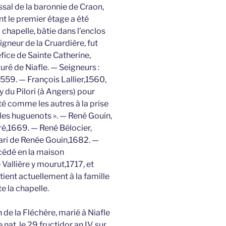
vassal de la baronnie de Craon,
t le premier étage a été
hapelle, bâtie dans l’enclos
gneur de la Cruardière, fut
ice de Sainte Catherine,
 curé de Niafle. — Seigneurs :
1559. — François Lallier,1560,
y du Pilori (à Angers) pour
sté comme les autres à la prise
r les huguenots ». — René Gouin,
vré,1669. — René Bélocier,
mari de Renée Gouin,1682. —
écédé en la maison
Vallière y mourut,1717, et
ient actuellement à la famille
e la chapelle.
an de la Fléchère, marié à Niafle
at, le 29 fructidor an IV, sur