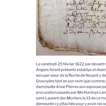
Le vendredi 25 février 1622 par devant no
Angers furent présents establys et due
escuyer sieur de la Roche de Noyant y d
Gravoyère tant en son nom que comme p
damoiselle Anne Pierres son espouse par
procuration passée par Me Hurdoys Leroy
saint Laurent des Mortiers le 13 de ce mo
demeurée cy attachée pour y avoir recour