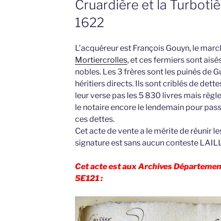
Cruardière et la Turbotièr
1622
L’acquéreur est François Gouyn, le mar
Mortiercrolles
, et ces fermiers sont aisés
nobles. Les 3 frères sont les puinés de Gu
héritiers directs. Ils sont criblés de de
leur verse pas les 5 830 livres mais règle
le notaire encore le lendemain pour pas
ces dettes.
Cet acte de vente a le mérite de réunir les
signature est sans aucun conteste LAIL
Cet acte est aux Archives Département
5E121 :