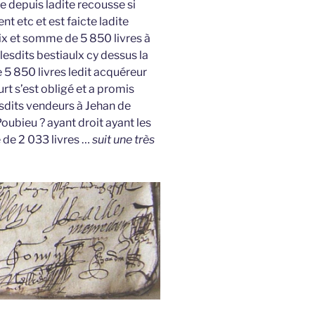
re depuis ladite recousse si
t etc et est faicte ladite
rix et somme de 5 850 livres à
lesdits bestiaulx cy dessus la
5 850 livres ledit acquéreur
rt s’est obligé et a promis
esdits vendeurs à Jehan de
Poubieu ? ayant droit ayant les
 de 2 033 livres …
suit une très