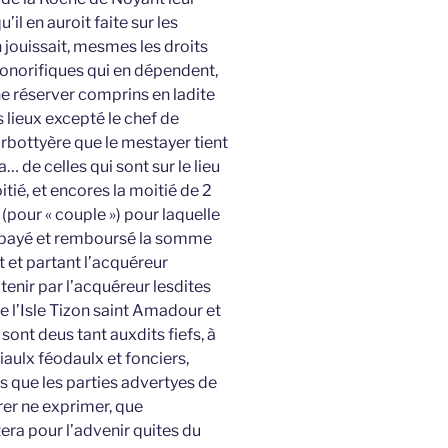
il en auroit faite sur les
 jouissait, mesmes les droits
honorifiques qui en dépendent,
e réserver comprins en ladite
 lieux excepté le chef de
Turbottyère que le mestayer tient
a… de celles qui sont sur le lieu
tié, et encores la moitié de 2
 (pour « couple ») pour laquelle
t payé et remboursé la somme
t et partant l’acquéreur
tenir par l’acquéreur lesdites
e l’Isle Tizon saint Amadour et
sont deus tant auxdits fiefs, à
iaulx féodaulx et fonciers,
s que les parties advertyes de
er ne exprimer, que
era pour l’advenir quites du