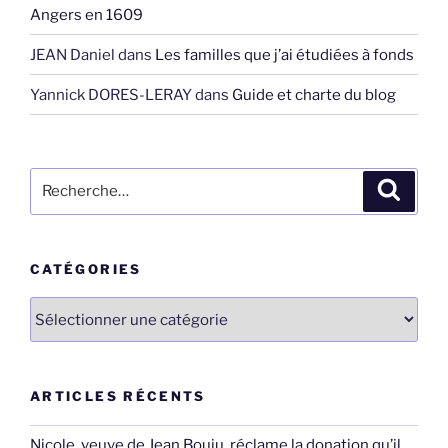
Angers en 1609
JEAN Daniel
dans
Les familles que j’ai étudiées à fonds
Yannick DORES-LERAY
dans
Guide et charte du blog
Recherche
Recher
pour
:
CATÉGORIES
Catégories
ARTICLES RÉCENTS
Nicole, veuve de Jean Bouju, réclame la donation qu’il