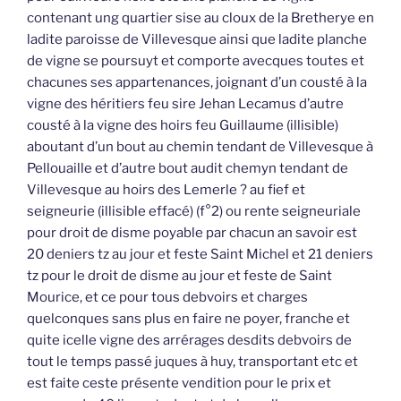
contenant ung quartier sise au cloux de la Bretherye en
ladite paroisse de Villevesque ainsi que ladite planche
de vigne se poursuyt et comporte avecques toutes et
chacunes ses appartenances, joignant d’un cousté à la
vigne des héritiers feu sire Jehan Lecamus d’autre
cousté à la vigne des hoirs feu Guillaume (illisible)
aboutant d’un bout au chemin tendant de Villevesque à
Pellouaille et d’autre bout audit chemyn tendant de
Villevesque au hoirs des Lemerle ? au fief et
seigneurie (illisible effacé) (f°2) ou rente seigneuriale
pour droit de disme poyable par chacun an savoir est
20 deniers tz au jour et feste Saint Michel et 21 deniers
tz pour le droit de disme au jour et feste de Saint
Mourice, et ce pour tous debvoirs et charges
quelconques sans plus en faire ne poyer, franche et
quite icelle vigne des arrérages desdits debvoirs de
tout le temps passé juques à huy, transportant etc et
est faite ceste présente vendition pour le prix et