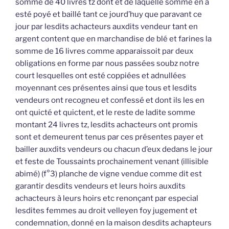
somme de 40 livres tz dont et de laquelle somme en a
esté poyé et baillé tant ce jourd’huy que paravant ce
jour par lesdits achacteurs auxdits vendeur tant en
argent content que en marchandise de blé et farines la
somme de 16 livres comme apparaissoit par deux
obligations en forme par nous passées soubz notre
court lesquelles ont esté coppiées et adnullées
moyennant ces présentes ainsi que tous et lesdits
vendeurs ont recogneu et confessé et dont ils les en
ont quicté et quictent, et le reste de ladite somme
montant 24 livres tz, lesdits achacteurs ont promis
sont et demeurent tenus par ces présentes payer et
bailler auxdits vendeurs ou chacun d’eux dedans le jour
et feste de Toussaints prochainement venant (illisible
abimé) (f°3) planche de vigne vendue comme dit est
garantir desdits vendeurs et leurs hoirs auxdits
achacteurs à leurs hoirs etc renonçant par especial
lesdites femmes au droit velleyen foy jugement et
condemnation, donné en la maison desdits achapteurs